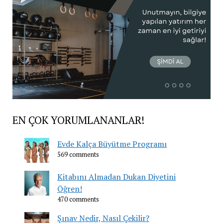
EN ÇOK YORUMLANANLAR!
Evde Kalça Büyütme Programı
569 comments
Kitabını Almadan Dukan Diyetini
Öğren!
470 comments
Şınav Nedir, Nasıl Çekilir?