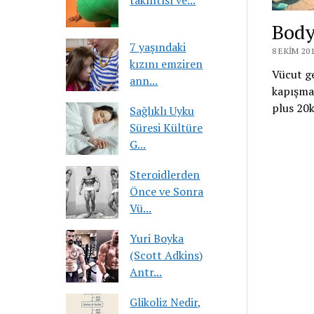
takıntısı ve...
Body
7 yaşındaki
8 EKIM 20
kızını emziren
Vücut ge
ann...
kapışmas
plus 20k
Sağlıklı Uyku
Süresi Kültüre
G...
Steroidlerden
Önce ve Sonra
Vü...
Yuri Boyka
(Scott Adkins)
Antr...
Glikoliz Nedir,