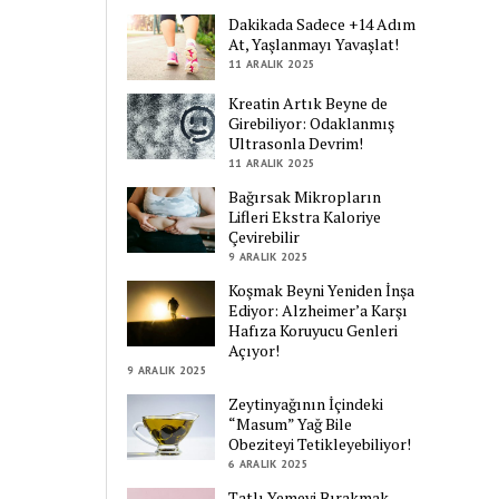
Dakikada Sadece +14 Adım
At, Yaşlanmayı Yavaşlat!
11 ARALIK 2025
Kreatin Artık Beyne de
Girebiliyor: Odaklanmış
Ultrasonla Devrim!
11 ARALIK 2025
Bağırsak Mikropların
Lifleri Ekstra Kaloriye
Çevirebilir
9 ARALIK 2025
Koşmak Beyni Yeniden İnşa
Ediyor: Alzheimer’a Karşı
Hafıza Koruyucu Genleri
Açıyor!
9 ARALIK 2025
Zeytinyağının İçindeki
“Masum” Yağ Bile
Obeziteyi Tetikleyebiliyor!
6 ARALIK 2025
Tatlı Yemeyi Bırakmak