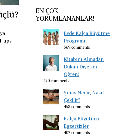
EN ÇOK
üçlü?
YORUMLANANLAR!
ıya
Evde Kalça Büyütme
l-ups
Programı
569 comments
Kitabını Almadan
Dukan Diyetini
Öğren!
470 comments
Şınav Nedir, Nasıl
Çekilir?
458 comments
Kalça Büyütücü
Egzersizler
402 comments