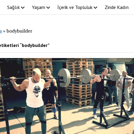
Sağlık
Yaşam
İçerik ve Topluluk
Zinde Kadın
a
»
bodybuilder
tiketleri “bodybuilder”