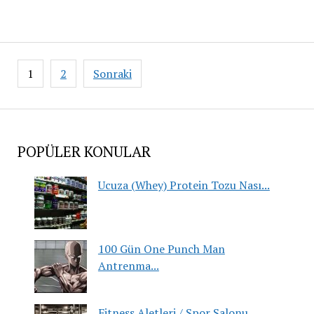
Yazı
1
2
Sonraki
sayfalaması
POPÜLER KONULAR
Ucuza (Whey) Protein Tozu Nası...
100 Gün One Punch Man
Antrenma...
Fitness Aletleri / Spor Salonu...