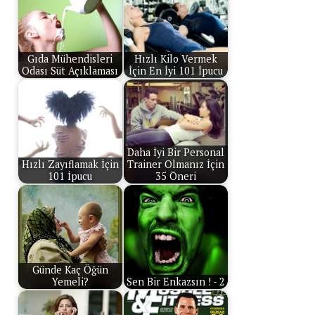
Gıda Mühendisleri
Hızlı Kilo Vermek
Odası Süt Açıklaması
İçin En İyi 101 İpucu
Daha İyi Bir Personal
Hızlı Zayıflamak İçin
Trainer Olmanız İçin
101 İpucu
35 Öneri
Günde Kaç Öğün
Yemeli?
Sen Bir Enkazsın ! - 2