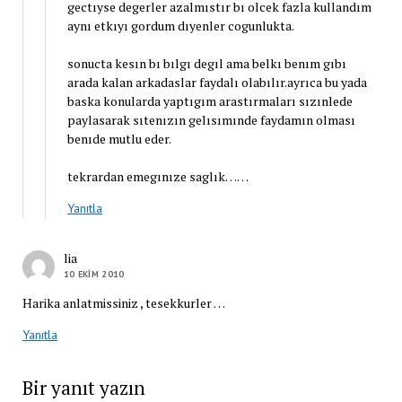
gectıyse degerler azalmıstır bı olcek fazla kullandım
aynı etkıyı gordum dıyenler cogunlukta.
sonucta kesın bı bılgı degıl ama belkı benım gıbı
arada kalan arkadaslar faydalı olabılır.ayrıca bu yada
baska konularda yaptıgım arastırmaları sızınlede
paylasarak sıtenızın gelısımınde faydamın olması
benıde mutlu eder.
tekrardan emegınıze saglık……
Yanıtla
lia
10 EKIM 2010
Harika anlatmissiniz , tesekkurler …
Yanıtla
Bir yanıt yazın