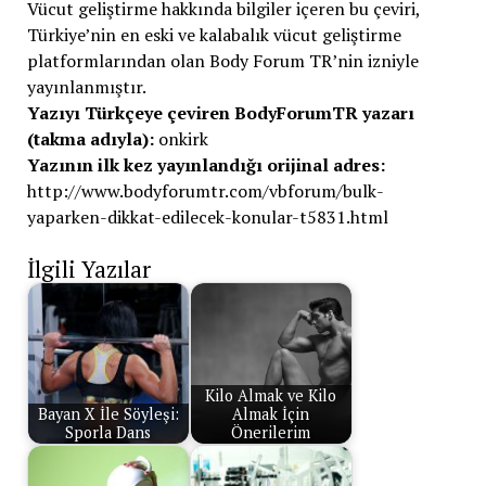
Vücut geliştirme hakkında bilgiler içeren bu çeviri,
Türkiye’nin en eski ve kalabalık vücut geliştirme
platformlarından olan Body Forum TR’nin izniyle
yayınlanmıştır.
Yazıyı Türkçeye çeviren BodyForumTR yazarı
(takma adıyla):
onkirk
Yazının ilk kez yayınlandığı orijinal adres:
http://www.bodyforumtr.com/vbforum/bulk-
yaparken-dikkat-edilecek-konular-t5831.html
İlgili Yazılar
Kilo Almak ve Kilo
Bayan X İle Söyleşi:
Almak İçin
Sporla Dans
Önerilerim