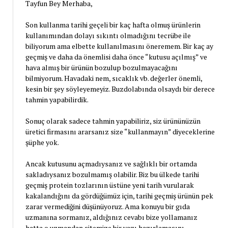
Tayfun Bey Merhaba,
Son kullanma tarihi geçeli bir kaç hafta olmuş ürünlerin
kullanımından dolayı sıkıntı olmadığını tecrübe ile
biliyorum ama elbette kullanılmasını öneremem. Bir kaç ay
geçmiş ve daha da önemlisi daha önce “kutusu açılmış” ve
hava almış bir ürünün bozulup bozulmayacağını
bilmiyorum. Havadaki nem, sıcaklık vb. değerler önemli,
kesin bir şey söyleyemeyiz. Buzdolabında olsaydı bir derece
tahmin yapabilirdik.
Sonuç olarak sadece tahmin yapabiliriz, siz ürününüzün
üretici firmasını ararsanız size “kullanmayın” diyeceklerine
şüphe yok.
Ancak kutusunu açmadıysanız ve sağlıklı bir ortamda
sakladıysanız bozulmamış olabilir. Biz bu ülkede tarihi
geçmiş protein tozlarının üstüne yeni tarih vurularak
kakalandığını da gördüğümüz için, tarihi geçmiş ürünün pek
zarar vermediğini düşünüyoruz. Ama konuyu bir gıda
uzmanına sormanız, aldığınız cevabı bize yollamanız
hatta o uzmandan sitemize bir yazı hazırlamasını