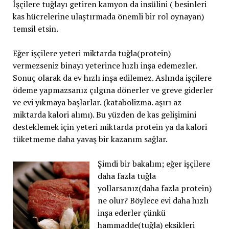
İşçilere tuğlayı getiren kamyon da insülini ( besinleri
kas hücrelerine ulaştırmada önemli bir rol oynayan)
temsil etsin.
Eğer işçilere yeteri miktarda tuğla(protein)
vermezseniz binayı yeterince hızlı inşa edemezler.
Sonuç olarak da ev hızlı inşa edilemez. Aslında işçilere
ödeme yapmazsanız çılgına dönerler ve greve giderler
ve evi yıkmaya başlarlar. (katabolizma. aşırı az
miktarda kalori alımı). Bu yüzden de kas gelişimini
desteklemek için yeteri miktarda protein ya da kalori
tüketmeme daha yavaş bir kazanım sağlar.
Şimdi bir bakalım; eğer işçilere
daha fazla tuğla
yollarsanız(daha fazla protein)
ne olur? Böylece evi daha hızlı
inşa ederler çünkü
hammadde(tuğla) eksikleri