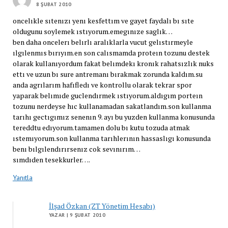
8 ŞUBAT 2010
oncelıkle sıtenızı yenı kesfettım ve gayet faydalı bı sıte
oldugunu soylemek ıstıyorum.emegınıze saglık…
ben daha oncelerı belırlı aralıklarla vucut gelıstırmeyle
ılgılenmıs bırıyım.en son calısmamda proteın tozunu destek
olarak kullanıyordum fakat belımdekı kronık rahatsızlık nuks
ettı ve uzun bı sure antremanı bırakmak zorunda kaldım.su
anda agrılarım hafıfledı ve kontrollu olarak tekrar spor
yaparak belımıde guclendırmek ıstıyorum.aldıgım porteın
tozunu nerdeyse hıc kullanamadan sakatlandım.son kullanma
tarıhı gectıgımız senenın 9. ayı bu yuzden kullanma konusunda
tereddtu edıyorum.tamamen dolu bı kutu tozuda atmak
ıstemıyorum.son kullanma tarıhlerının hassaslıgı konusunda
benı bılgılendırırsenız cok sevınırım…
sımdıden tesekkurler….
Yanıtla
İlşad Özkan (ZT Yönetim Hesabı)
YAZAR
| 9 ŞUBAT 2010