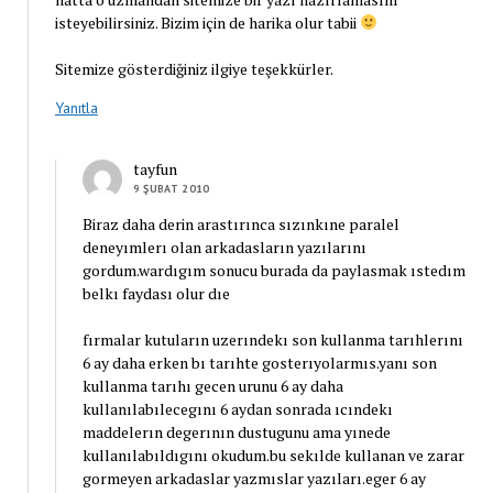
isteyebilirsiniz. Bizim için de harika olur tabii
Sitemize gösterdiğiniz ilgiye teşekkürler.
Yanıtla
tayfun
9 ŞUBAT 2010
Biraz daha derin arastırınca sızınkıne paralel
deneyımlerı olan arkadasların yazılarını
gordum.wardıgım sonucu burada da paylasmak ıstedım
belkı faydası olur dıe
fırmalar kutuların uzerındekı son kullanma tarıhlerını
6 ay daha erken bı tarıhte gosterıyolarmıs.yanı son
kullanma tarıhı gecen urunu 6 ay daha
kullanılabılecegını 6 aydan sonrada ıcındekı
maddelerın degerının dustugunu ama yınede
kullanılabıldıgını okudum.bu sekılde kullanan ve zarar
gormeyen arkadaslar yazmıslar yazıları.eger 6 ay