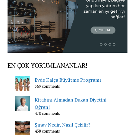
EN ÇOK YORUMLANANLAR!
Evde Kalça Büyütme Programı
569 comments
Kitabını Almadan Dukan Diyetini
Öğren!
470 comments
Şınav Nedir, Nasıl Çekilir?
458 comments