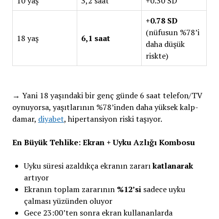
10 yaş
3,2 saat
+0.30 SD
+0.78 SD
(nüfusun %78’i
18 yaş
6,1 saat
daha düşük
riskte)
→ Yani 18 yaşındaki bir genç günde 6 saat telefon/TV
oynuyorsa, yaşıtlarının %78’inden daha yüksek kalp-
damar,
diyabet
, hipertansiyon riski taşıyor.
En Büyük Tehlike: Ekran + Uyku Azlığı Kombosu
Uyku süresi azaldıkça ekranın zararı
katlanarak
artıyor
Ekranın toplam zararının
%12’si
sadece uyku
çalması yüzünden oluyor
Gece 23:00’ten sonra ekran kullananlarda