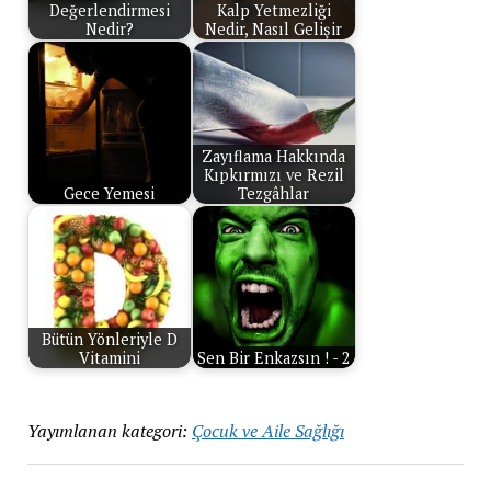
Değerlendirmesi
Kalp Yetmezliği
Nedir?
Nedir, Nasıl Gelişir
Zayıflama Hakkında
Kıpkırmızı ve Rezil
Gece Yemesi
Tezgâhlar
Bütün Yönleriyle D
Vitamini
Sen Bir Enkazsın ! - 2
Yayımlanan kategori:
Çocuk ve Aile Sağlığı