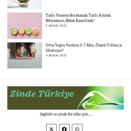
Tatlı Yemeyi Bırakmak Tatlı Krizini
Bitirmiyor, Bilim Kanıtladı!
5 ARALIK 2025
Orta Yaşta Verilen 5-7 Kilo, Ömrü Yıllarca
Uzatıyor!
4 ARALIK 2025
Zi
Tü
De
Sağlıklı ve zinde bir ülke için...