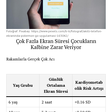
Fotoğraf: Pixabay: https://www.pexels.com/tr-tr/fotograf/akilli-telefon-
ekraninda-pokemon-go-uygulamasi-163042/
Çok Fazla Ekran Süresi Çocukların
Kalbine Zarar Veriyor
Rakamlarla Gerçek Çok Acı
Günlük
Kardiyometab
Yaş Grubu
Ortalama
olik Risk Artışı
Ekran Süresi
6 yaş
2 saat
+0.16 SD