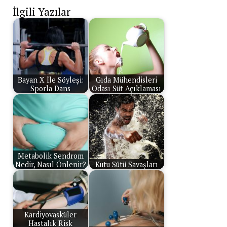
İlgili Yazılar
Bayan X İle Söyleşi:
Gıda Mühendisleri
Sporla Dans
Odası Süt Açıklaması
Metabolik Sendrom
Nedir, Nasıl Önlenir?
Kutu Sütü Savaşları
Kardiyovasküler
Hastalık Risk