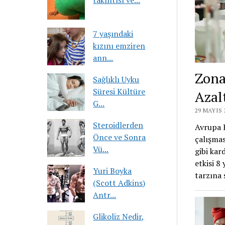
takıntısı ve...
7 yaşındaki
kızını emziren
ann...
Zona
Sağlıklı Uyku
Süresi Kültüre
Azal
G...
29 MAYIS 
Steroidlerden
Avrupa 
Önce ve Sonra
çalışmas
Vü...
gibi kar
etkisi 8 
Yuri Boyka
tarzına 
(Scott Adkins)
Antr...
Glikoliz Nedir,