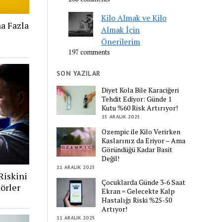
Kilo Almak ve Kilo
a Fazla
Almak İçin
Önerilerim
197 comments
SON YAZILAR
Diyet Kola Bile Karaciğeri
Tehdit Ediyor: Günde 1
Kutu %60 Risk Artırıyor!
15 ARALIK 2025
Ozempic ile Kilo Verirken
Kaslarınız da Eriyor – Ama
Göründüğü Kadar Basit
Değil!
11 ARALIK 2025
Riskini
Çocuklarda Günde 3-6 Saat
örler
Ekran = Gelecekte Kalp
Hastalığı Riski %25-50
Artıyor!
11 ARALIK 2025