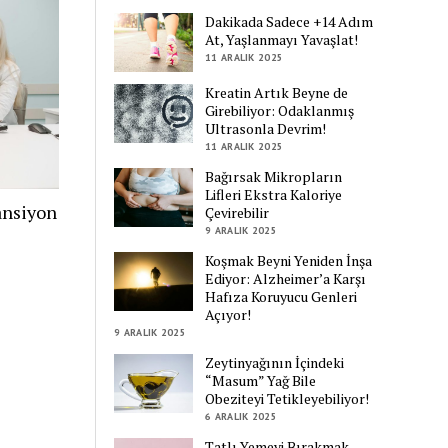
Dakikada Sadece +14 Adım
At, Yaşlanmayı Yavaşlat!
11 ARALIK 2025
Kreatin Artık Beyne de
Girebiliyor: Odaklanmış
Ultrasonla Devrim!
11 ARALIK 2025
Bağırsak Mikropların
Lifleri Ekstra Kaloriye
ansiyon
Çevirebilir
9 ARALIK 2025
Koşmak Beyni Yeniden İnşa
Ediyor: Alzheimer’a Karşı
Hafıza Koruyucu Genleri
Açıyor!
9 ARALIK 2025
Zeytinyağının İçindeki
“Masum” Yağ Bile
Obeziteyi Tetikleyebiliyor!
6 ARALIK 2025
Tatlı Yemeyi Bırakmak