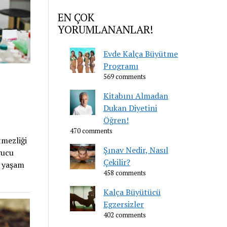
EN ÇOK
YORUMLANANLAR!
Evde Kalça Büyütme
Programı
569 comments
Kitabını Almadan
Dukan Diyetini
Öğren!
470 comments
tmezliği
Şınav Nedir, Nasıl
yucu
Çekilir?
ız yaşam
458 comments
Kalça Büyütücü
Egzersizler
402 comments