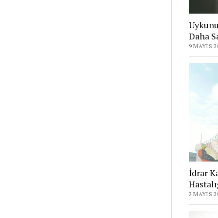
Uykunu
Daha Sa
9 MAYIS 2
İdrar K
Hastalı
2 MAYIS 2