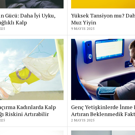
n Gücü: Daha İyi Uyku,
Yüksek Tansiyon mu? Dah
ğlıklı Kalp
Muz Yiyin
025
9 MAYIS 2025
açırma Kadınlarda Kalp
Genç Yetişkinlerde İnme 
ğı Riskini Artırabilir
Artıran Beklenmedik Fakt
025
2 MAYIS 2025