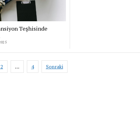
ansiyon Teşhisinde
m
2025
2
…
4
Sonraki
aması