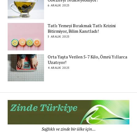
6 ARALIK 2025
Tatlı Yemeyi Bırakmak Tatlı Krizini
Bitirmiyor, Bilim Kanıtladı!
5 ARALIK 2025
Orta Yaşta Verilen 5-7 Kilo, Ömrü Yıllarca
Uzatıyor!
4 ARALIK 2025
Zi
Tü
De
Sağlıklı ve zinde bir ülke için...