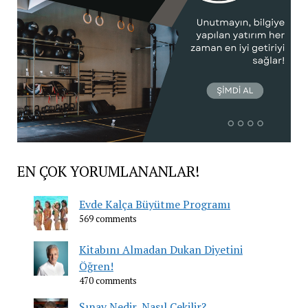
EN ÇOK YORUMLANANLAR!
Evde Kalça Büyütme Programı
569 comments
Kitabını Almadan Dukan Diyetini
Öğren!
470 comments
Şınav Nedir, Nasıl Çekilir?