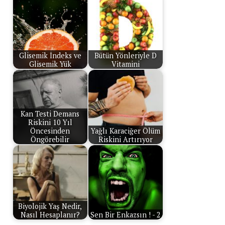
Glisemik İndeks ve
Bütün Yönleriyle D
Glisemik Yük
Vitamini
Kan Testi Demans
Riskini 10 Yıl
Öncesinden
Yağlı Karaciğer Ölüm
Öngörebilir
Riskini Artırıyor
Biyolojik Yaş Nedir,
Nasıl Hesaplanır?
Sen Bir Enkazsın ! - 2