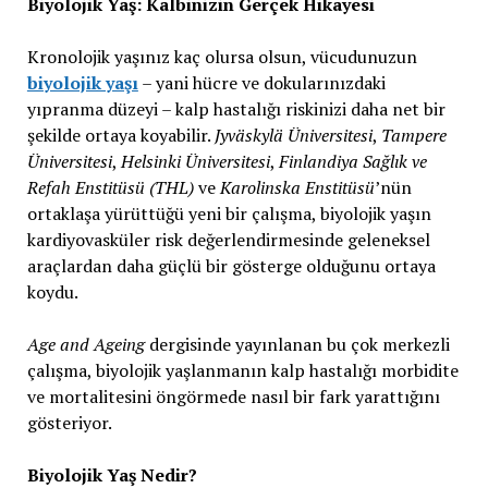
Biyolojik Yaş: Kalbinizin Gerçek Hikayesi
Kronolojik yaşınız kaç olursa olsun, vücudunuzun
biyolojik yaşı
– yani hücre ve dokularınızdaki
yıpranma düzeyi – kalp hastalığı riskinizi daha net bir
şekilde ortaya koyabilir.
Jyväskylä Üniversitesi
,
Tampere
Üniversitesi
,
Helsinki Üniversitesi
,
Finlandiya Sağlık ve
Refah Enstitüsü (THL)
ve
Karolinska Enstitüsü
’nün
ortaklaşa yürüttüğü yeni bir çalışma, biyolojik yaşın
kardiyovasküler risk değerlendirmesinde geleneksel
araçlardan daha güçlü bir gösterge olduğunu ortaya
koydu.
Age and Ageing
dergisinde yayınlanan bu çok merkezli
çalışma, biyolojik yaşlanmanın kalp hastalığı morbidite
ve mortalitesini öngörmede nasıl bir fark yarattığını
gösteriyor.
Biyolojik Yaş Nedir?