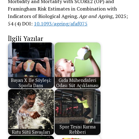
Morbidity and Mortality with SCORE2 (OP) and
Framingham Risk Estimates in Combination with
Indicators of Biological Ageing.
Age and Ageing
, 2025;
54 (4) DOI:
10.1093/ageing/afaf075
İlgili Yazılar
Bayan X İle Söyleşi:
Gıda Mühendisleri
Sporla Dans
Odası Süt Açıklaması
Spor Tesisi Kurma
Kutu Sütü Savaşları
Rehberi