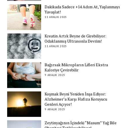
Dakikada Sadece +14 Adım At, Yaşlanmayı
Yavaşlat!
11 ARALIK 2025
Kreatin Artık Beyne de Girebiliyor:
Odaklanmış Ultrasonla Devrim!
11 ARALIK 2025
Bağırsak Mikropların Lifleri Ekstra
Kaloriye Çevirebilir
9 ARALIK 2025
Koşmak Beyni Yeniden İnşa Ediyor:
Alzheimer’a Karşı Hafıza Koruyucu
Genleri Açıyor!
9 ARALIK 2025
Zeytinyağının İçindeki “Masum” Yağ Bile
Obeziteyi Tetikleyebiliyor!