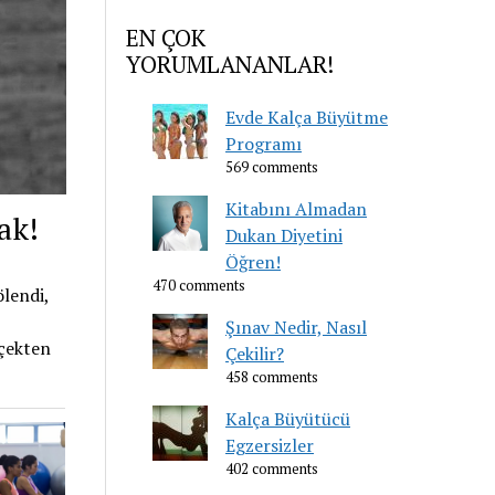
EN ÇOK
YORUMLANANLAR!
Evde Kalça Büyütme
Programı
569 comments
Kitabını Almadan
ak!
Dukan Diyetini
Öğren!
470 comments
ölendi,
Şınav Nedir, Nasıl
rçekten
Çekilir?
458 comments
Kalça Büyütücü
Egzersizler
402 comments