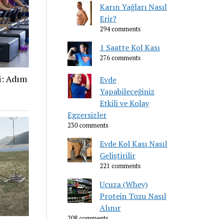
Karın Yağları Nasıl
Erir?
294 comments
1 Saatte Kol Kası
276 comments
i: Adım
Evde
Yapabileceğiniz
Etkili ve Kolay
Egzersizler
230 comments
Evde Kol Kası Nasıl
Geliştirilir
221 comments
Ucuza (Whey)
Protein Tozu Nasıl
Alınır
208 comments