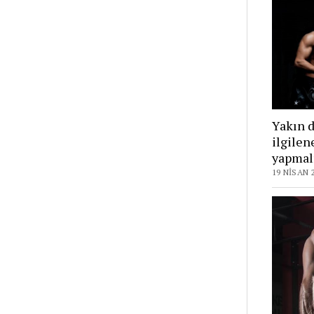
Yakın d
ilgilen
yapmal
19 NISAN 