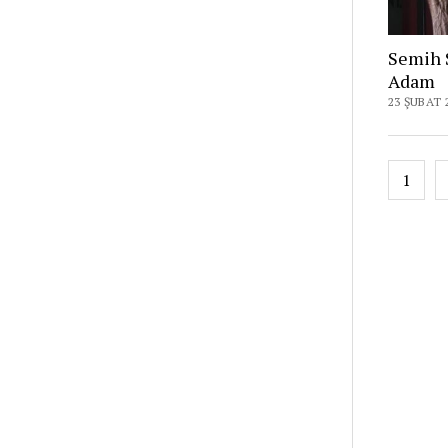
Semih 
Adam
23 ŞUBAT 
Yazı
1
sayfal