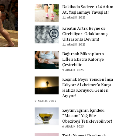
Dakikada Sadece +14 Adım
At, Yaşlanmayı Yavaşlat!
11 ARALIK 2025
Kreatin Artık Beyne de
Girebiliyor: Odaklanmış
Ultrasonla Devrim!
11 ARALIK 2025
Bağırsak Mikropların
Lifleri Ekstra Kaloriye
Çevirebilir
9 ARALIK 2025
Koşmak Beyni Yeniden İnşa
Ediyor: Alzheimer’a Karşı
Hafıza Koruyucu Genleri
Açıyor!
9 ARALIK 2025
Zeytinyağının İçindeki
“Masum” Yağ Bile
Obeziteyi Tetikleyebiliyor!
6 ARALIK 2025
Tatlı Yemeyi Bırakmak