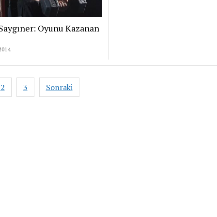
Saygıner: Oyunu Kazanan
2014
2
3
Sonraki
aması