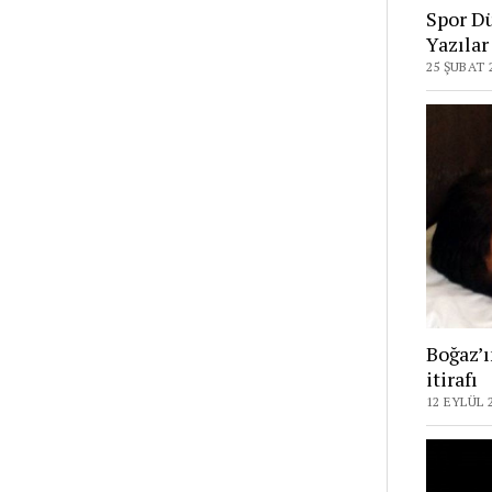
Spor D
Yazılar
25 ŞUBAT 
Boğaz’ı
itirafı
12 EYLÜL 