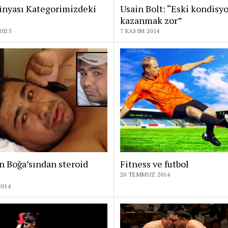
ünyası Kategorimizdeki
Usain Bolt: “Eski kondis
kazanmak zor”
2025
7 KASIM 2014
n Boğa’sından steroid
Fitness ve futbol
20 TEMMUZ 2014
2014