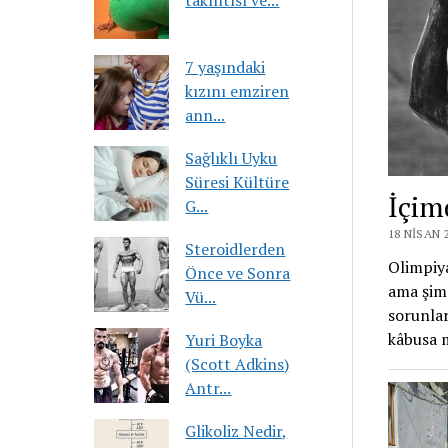
takıntısı ve...
7 yaşındaki
kızını emziren
ann...
Sağlıklı Uyku
Süresi Kültüre
İçim
G...
18 NISAN 
Steroidlerden
Olimpiya
Önce ve Sonra
ama şimd
Vü...
sorunlar
kâbusa 
Yuri Boyka
(Scott Adkins)
Antr...
Glikoliz Nedir,