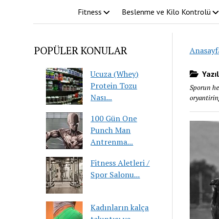
Fitness
Beslenme ve Kilo Kontrolü
POPÜLER KONULAR
Anasayf
Ucuza (Whey)
Yazıl
Protein Tozu
Sporun her
Nası...
oryantiring
100 Gün One
Punch Man
Antrenma...
Fitness Aletleri /
Spor Salonu...
Kadınların kalça