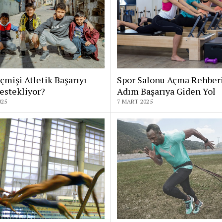
çmişi Atletik Başarıyı
Spor Salonu Açma Rehber
estekliyor?
Adım Başarıya Giden Yol
025
7 MART 2025