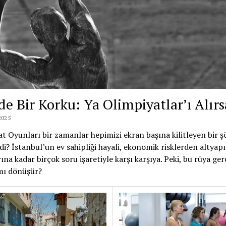
de Bir Korku: Ya Olimpiyatlar’ı Alırs
2025
t Oyunları bir zamanlar hepimizi ekran başına kilitleyen bir ş
i? İstanbul’un ev sahipliği hayali, ekonomik risklerden altyapı
ına kadar birçok soru işaretiyle karşı karşıya. Peki, bu rüya ge
mı dönüşür?