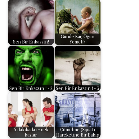
Günde Kaç Öğün
Sen Bir Enkazsın!
Yemeli?
Sen Bir Enkazsın ! - 2
Sen Bir Enkazsın ! - 3
5 dakikada esnek
Çömelme (Squat)
kaslar
Hareketine Bir Bakış