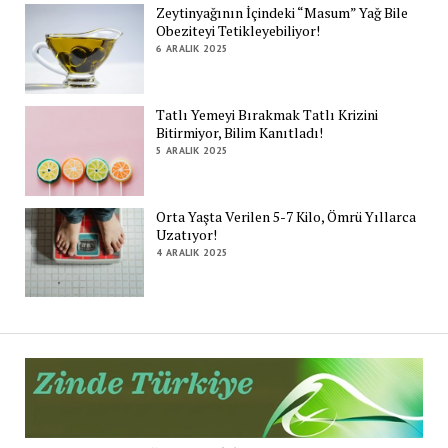
Zeytinyağının İçindeki “Masum” Yağ Bile
Obeziteyi Tetikleyebiliyor!
6 ARALIK 2025
Tatlı Yemeyi Bırakmak Tatlı Krizini
Bitirmiyor, Bilim Kanıtladı!
5 ARALIK 2025
Orta Yaşta Verilen 5-7 Kilo, Ömrü Yıllarca
Uzatıyor!
4 ARALIK 2025
Zi
Tü
De