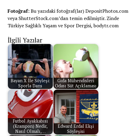
Fotoğraf:
Bu yazıdaki fotoğraf(lar) DepositPhotos.com
veya ShutterStock.com’dan temin edilmiştir. Zinde
Türkiye Sağlıklı Yaşam ve Spor Dergisi, bodytr.com
İlgili Yazılar
Bayan X İle Söyleşi:
Gıda Mühendisleri
Sporla Dans
Odası Süt Açıklaması
Futbol Ayakkabısı
(Krampon) Nedir,
Edward Erdal Ekşi
Nasıl Olmalı,…
Söyleşisi