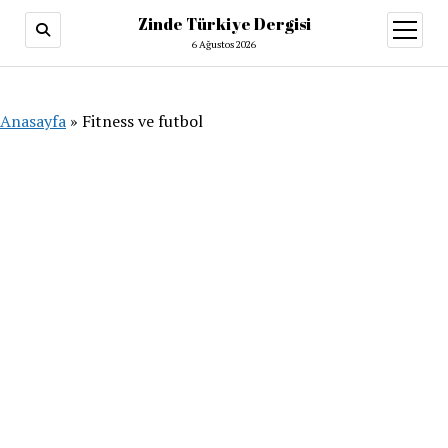
Zinde Türkiye Dergisi
menüy
aç
6 Ağustos 2026
Anasayfa
»
Fitness ve futbol