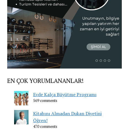
EN ÇOK YORUMLANANLAR!
Evde Kalça Büyütme Programı
569 comments
Kitabını Almadan Dukan Diyetini
Öğren!
470 comments