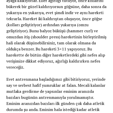
ayağa kalkıyorlar. Eller ağırlığı tutuyor, önce kollarını
bükerek bir güzel kaldırıyorsun göğsüne, daha sonra da
yukarıya en yukarıya, evet şimdi indir ve aynı hareketi
tekrarla. Hareket iki kaldırıştan oluşuyor, önce göğse
(kolları geliştiriyor) ardından yukarıya (omzu
geliştiriyor). Bunu balyoz büküşü (hammer curl) ve
omuzdan itiş (shoulder press) hareketinin birleştirilmiş
hali olarak düşünebilirsiniz, tam olarak olmasa da
oldukça benzer. Bu hareketi 3×11 yapıyoruz. Bu
harekette de bütün diğer hareketlerdeki gibi nefes alıp
verişimize dikkat ediyoruz, ağırlığı kaldırırken nefes
vereceğiz.
Evet antrenmana başladığımız gibi bitiriyoruz, yerinde
say ve serbest hafif yumruklar at falan. Mecali kalanlar
mutlaka gerdirme de yapsınlar eminim aranızda
bazıları bugünün antrenmanıyla yorulmamıştır.
Eminim aranızdan bazıları ilk günden çok daha atletik
durumda şu anda. Eminim hala istediği kadar atletik