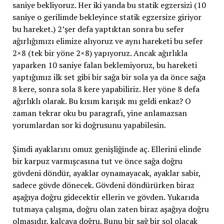
saniye bekliyoruz. Her iki yanda bu statik egzersizi (10
saniye o gerilimde bekleyince statik egzersize giriyor
bu hareket.) 2’şer defa yaptıktan sonra bu sefer
ağırlığımızı elimize alıyoruz ve aynı hareketi bu sefer
2×8 (tek bir yöne 2×8) yapıyoruz. Ancak ağırlıkla
yaparken 10 saniye falan beklemiyoruz, bu hareketi
yaptığımız ilk set gibi bir sağa bir sola ya da önce sağa
8 kere, sonra sola 8 kere yapabiliriz. Her yöne 8 defa
ağırlıklı olarak. Bu kısım karışık mı geldi enkaz? O
zaman tekrar oku bu paragrafı, yine anlamazsan
yorumlardan sor ki doğrusunu yapabilesin.
Şimdi ayaklarını omuz genişliğinde aç. Ellerini elinde
bir karpuz varmışcasına tut ve önce sağa doğru
gövdeni döndür, ayaklar oynamayacak, ayaklar sabir,
sadece gövde dönecek. Gövdeni döndürürken biraz
aşağıya doğru gidecektir ellerin ve gövden. Yukarıda
tutmaya çalışma, doğru olan zaten biraz aşağıya doğru
olmasıdır, kalçaya doğru. Bunu bir sağ bir sol olacak