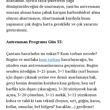
azaltabilir. Ayrıca fazla şekerlerin yağa
dönüştürüleceğini de unutmayın, yani bu antrenman
sonrası alınan kana çabuk karışan karbonhidrat alma
olayını abartmayın. Abartmamak kaydıyla bunu
yapmanız çok doğru hatta gereklidir ve çok yararını
görürsünüz.
Antrenman Programı Gün 33:
Çantanı hazırladın mı enkaz!? Kum torban nerede?
Bugün ve mutlaka
kum torbası
hazırlayacağız, bu
yüzden esas antrenmanlarımıza geçmiyoruz. Bugün
senden istediğim 3×25 şınav, 3×7 barfiks (sırf bunun
için dışarı çıkmak yerine eve demir ayarlamaya bak,
gerçi benim demirim koridora kısa geliyor, ben sırf
barfiks için dışarı çıkacağım), 3×20 yürüyerek bacak
açma, 3×20 çömelme, 3×15 mekik, 3×12 yüzükoyun
kobra ve tabii ki tam tekmil (boyun, sırt, göğüs, karın,
kollar, omuzlar, bel bölgesi* bacaklar…) gerdirme!