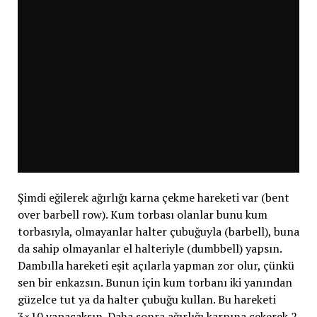
Şimdi eğilerek ağırlığı karna çekme hareketi var (bent
over barbell row). Kum torbası olanlar bunu kum
torbasıyla, olmayanlar halter çubuğuyla (barbell), buna
da sahip olmayanlar el halteriyle (dumbbell) yapsın.
Dambılla hareketi eşit açılarla yapman zor olur, çünkü
sen bir enkazsın. Bunun için kum torbanı iki yanından
güzelce tut ya da halter çubuğu kullan. Bu hareketi
3×10 yapacaksın. Daha sonra ağırlığı karnına çekerek 2