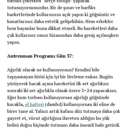
barfiks çekerken “serçe tutuşu” yaparak
tutunuyorsunuzdur. Bir de şınav ve barfiks
harketlerinde kollarınızın açık yapın ki göğsünüz ve
kanatlarınız daha estetik gelişebilsin. Hem erkekler
hem bayanlar buna dikkat etmeli. Bu hareketleri daha
çok kollarınız omuz hizasından daha geniş açılmışken
yapın.
Antrenman Programı Gün 37:
Ağırlık olarak ne kullanıyorsun? Kendini bile
taşıyamayan birisi için iyi bir ilerleme enkaz. Bugün
yürüyerek bacak açma hareketini ilk set ağırlıksız
sonraki iki set ağırlıkla olmak üzere 3×24 yapacaksın.
Eğer kum torbası kullanıyorsan ağırlığı göğsünde
kucakla,
el halteri
(dambıl) kullanıyorsan iki eline de
birer tane al. Yalnız artık kafanı düz tutmaya daha çok
gayret et, vücut ağırlığına ilaveten aldığın bu yük
belini doğru biçimde tutmanı daha önemli hale getirdi.