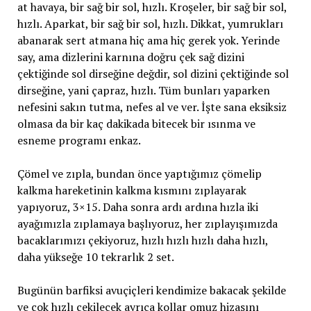
at havaya, bir sağ bir sol, hızlı. Kroşeler, bir sağ bir sol,
hızlı. Aparkat, bir sağ bir sol, hızlı. Dikkat, yumrukları
abanarak sert atmana hiç ama hiç gerek yok. Yerinde
say, ama dizlerini karnına doğru çek sağ dizini
çektiğinde sol dirseğine değdir, sol dizini çektiğinde sol
dirseğine, yani çapraz, hızlı. Tüm bunları yaparken
nefesini sakın tutma, nefes al ve ver. İşte sana eksiksiz
olmasa da bir kaç dakikada bitecek bir ısınma ve
esneme programı enkaz.
Çömel ve zıpla, bundan önce yaptığımız çömelip
kalkma hareketinin kalkma kısmını zıplayarak
yapıyoruz, 3×15. Daha sonra ardı ardına hızla iki
ayağımızla zıplamaya başlıyoruz, her zıplayışımızda
bacaklarımızı çekiyoruz, hızlı hızlı hızlı daha hızlı,
daha yükseğe 10 tekrarlık 2 set.
Bugünün barfiksi avuçiçleri kendimize bakacak şekilde
ve çok hızlı çekilecek ayrıca kollar omuz hizasını