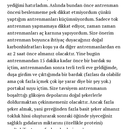
yediğimi hatırladım. Aslında bundan önce antrenman
öncesi beslenmeme pek dikkat etmiyordum çünkü
yaptığım antrenmanları küçümsüyordum. Sadece tok
antrenman yapmamaya dikkat ediyor, zaman zaman
antrenmanları aç karnına yapıyordum. Size önerim
antrenman boyunca ihtiyaç duyacağınız doğal
karbonhidratları koşu ya da diğer antrenmanlardan en
az 2 saat önce almanız olacaktır. Yine bugün
antrenmandan 15 dakika kadar önce bir bardak su
içtim, antrenmandan sonra terli terli eve geldiğimde,
duşa girdim ve çıktığımda bir bardak (fazlası da olabilir
ama çok fazla içmek çok işe yarar diye bir şey yok.)
portakal suyu içtim. Size tavsiyem antrenmanın
boşalttığı glikojen depolarını doğal şekerlerle
doldurmaktan çekinmemeniz olacaktır. Ancak fazla
şeker almak, yani gereğinden fazla basit şeker almanız
tokluk hissi oluşturarak sonraki öğünde yiyeceğiniz
sağlıklı gıdaların miktarını (özellikle proteini)