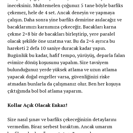
ineceksiniz. Muhtemelen çoğunuz 5 tane böyle barfiks
çekemez, hele de 4 set. Ancak deneyin ve yapmaya
çalışın. Daha sonra yine barfiks demirine asılacağız ve
bacaklarımızı karnımıza çekeceğiz. Bacakları karna
çekme 2×8 bir de bacakları birleştirip, yere paralel
olacak şekilde öne uzatma var. Bu da 2×6 ayrıca bu
hareketi 2 defa 10 saniye duracak kadar yapın.
Bugünlük bu kadar, hafif tempo, yürüyüş, deparla falan
evimize dönüş koşusunu yapalım. Size tavsiyem
bulunduğunuz yerde yüksek atlama ve uzun atlama
yapacak doğal engeller varsa, güvenliğinizi riske
atmadan bunlarla da çalışmanız olur. Ben her koşuya
çıktığımda bol bol atlama yaparım.
Kollar Açık Olacak Enkaz!
Size nasıl şınav ve barfiks çekeceğinizin detaylarını
vermedim. Biraz serbest bıraktım. Ancak umarım