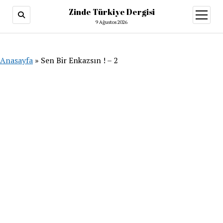
Zinde Türkiye Dergisi
menüy
aç
9 Ağustos 2026
Anasayfa
»
Sen Bir Enkazsın ! – 2