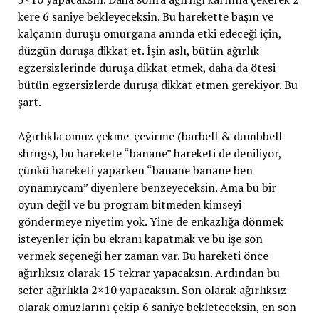
kere 6 saniye bekleyeceksin. Bu harekette başın ve
kalçanın duruşu omurgana anında etki edeceği için,
düzgün duruşa dikkat et. İşin aslı, bütün ağırlık
egzersizlerinde duruşa dikkat etmek, daha da ötesi
bütün egzersizlerde duruşa dikkat etmen gerekiyor. Bu
şart.
Ağırlıkla omuz çekme-çevirme (barbell & dumbbell
shrugs), bu harekete “banane” hareketi de deniliyor,
çünkü hareketi yaparken “banane banane ben
oynamıycam” diyenlere benzeyeceksin. Ama bu bir
oyun değil ve bu program bitmeden kimseyi
göndermeye niyetim yok. Yine de enkazlığa dönmek
isteyenler için bu ekranı kapatmak ve bu işe son
vermek seçeneği her zaman var. Bu hareketi önce
ağırlıksız olarak 15 tekrar yapacaksın. Ardından bu
sefer ağırlıkla 2×10 yapacaksın. Son olarak ağırlıksız
olarak omuzlarını çekip 6 saniye bekleteceksin, en son