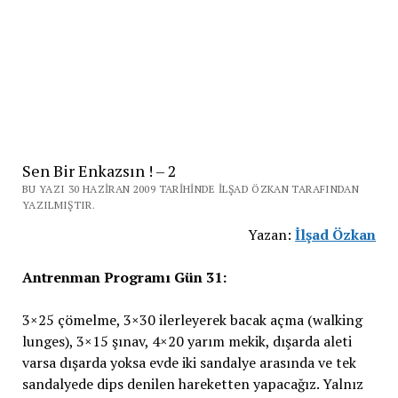
Sen Bir Enkazsın ! – 2
BU YAZI 30 HAZIRAN 2009 TARIHINDE İLŞAD ÖZKAN TARAFINDAN
YAZILMIŞTIR.
Yazan:
İlşad
Özkan
Antrenman Programı Gün 31:
3×25 çömelme, 3×30 ilerleyerek bacak açma (walking
lunges), 3×15 şınav, 4×20 yarım mekik, dışarda aleti
varsa dışarda yoksa evde iki sandalye arasında ve tek
sandalyede dips denilen hareketten yapacağız. Yalnız