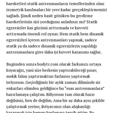
hareketleri statik antrenmanların temellerinden olan
izometrik kasılmaları bir yere kadar gerçekleştirmemizi
sağladı. Şimdi neden basit gözüken bu gerdirme
hareketlerinin sizi yorduğunu anladınız mı? Statik
egzersizler kas gücünü arttırmada ve kuvveti
arttırmada önemli rol oynar. Hem statik hem dinamik
egzersizleri içeren antrenmanları yapmak, sadece
statik ya da sadece dinamik egzersizlerin yapıldığı
antrenmanlara göre daha iyi kuvvet kazanımı sağlar.
Bugünden sonra bodytr.com olarak farkımızı ortaya
koyacağız, yani size herkesin yaptırabileceği şınav,
mekik falan yaptırmaktan fazlasını yaptırmak
istiyorum. Geçirdiğimiz bir aylık zaman diliminde siz
enkazları elimden geldiğince bu “esas antrenmanlara”
hazırlamaya çalıştım. Biliyorum tam olarak hazır
değilsiniz, ben de değilim. Ama bir ay daha aynı şekilde
çalıştırmak yerine, ihtiyacımız olan alışkanlığı
kazanmak için hemen başlamayı tercih ettim. Bu