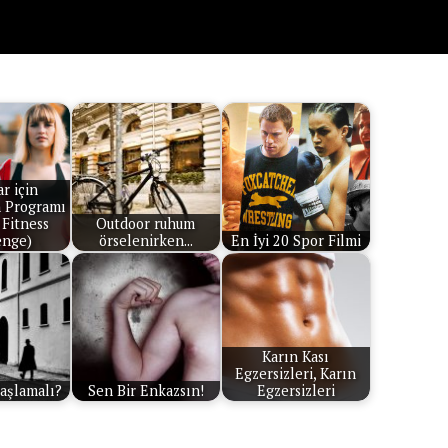
r için
 Programı
 Fitness
Outdoor ruhum
enge)
örselenirken...
En İyi 20 Spor Filmi
Karın Kası
Egzersizleri, Karın
aşlamalı?
Sen Bir Enkazsın!
Egzersizleri