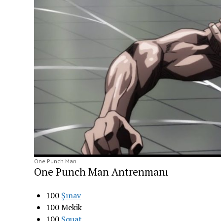
One Punch Man
One Punch Man Antrenmanı
100
Şınav
100 Mekik
100
Squat