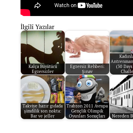
İlgili Yazılar
Kadınla
Antrenman
Kalça Büyütücü
Egzersiz Rehberi:
(30 Days
Egzersizler
Şınav
Chall
Takviye hazır gıdada
Trabzon 2011 Avrupa
şimdilik son nokta:
Gençlik Olimpik
Bar ve jeller
Oyunları Sonuçları
Nereden B