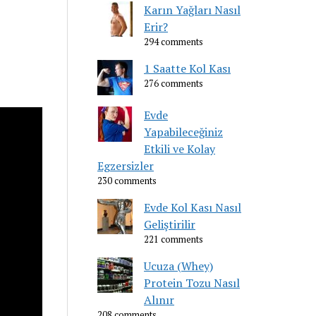
Karın Yağları Nasıl
Erir?
294 comments
1 Saatte Kol Kası
276 comments
Evde
Yapabileceğiniz
Etkili ve Kolay
Egzersizler
230 comments
Evde Kol Kası Nasıl
Geliştirilir
221 comments
Ucuza (Whey)
Protein Tozu Nasıl
Alınır
208 comments