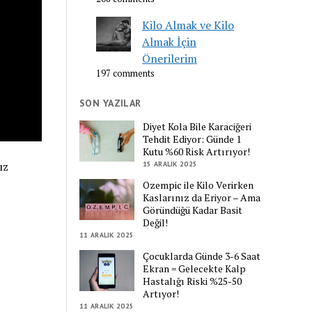
Kilo Almak ve Kilo
Almak İçin
Önerilerim
197 comments
SON YAZILAR
Diyet Kola Bile Karaciğeri
Tehdit Ediyor: Günde 1
Kutu %60 Risk Artırıyor!
ız
15 ARALIK 2025
Ozempic ile Kilo Verirken
Kaslarınız da Eriyor – Ama
Göründüğü Kadar Basit
Değil!
11 ARALIK 2025
Çocuklarda Günde 3-6 Saat
Ekran = Gelecekte Kalp
Hastalığı Riski %25-50
Artıyor!
11 ARALIK 2025