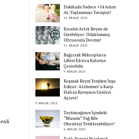
Dakikada Sadece +14 Adım
At, Yaşlanmayı Yavaşlat!
11 ARALIK 2025
Kreatin Artık Beyne de
Girebiliyor: Odaklanmış
Ultrasonla Devrim!
11 ARALIK 2025
Bağırsak Mikropların
Lifleri Ekstra Kaloriye
Çevirebilir
9 ARALIK 2025
Koşmak Beyni Yeniden İnşa
Ediyor: Alzheimer’a Karşı
Hafıza Koruyucu Genleri
Açıyor!
9 ARALIK 2025
Zeytinyağının İçindeki
“Masum” Yağ Bile
zenli
Obeziteyi Tetikleyebiliyor!
6 ARALIK 2025
Tatlı Yemeyi Bırakmak