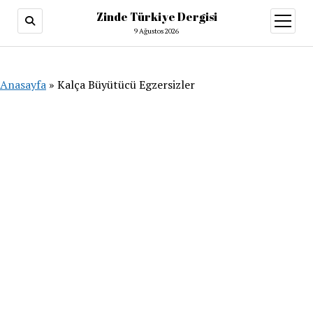
Zinde Türkiye Dergisi
menüy
aç
9 Ağustos 2026
Anasayfa
»
Kalça Büyütücü Egzersizler