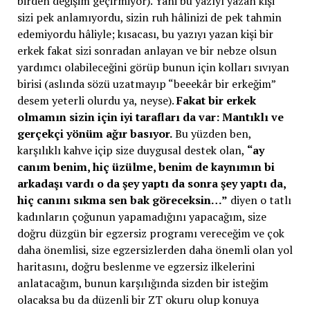
birden değişim geçirmiyor). Yani bu yazıyı yazan kişi
sizi pek anlamıyordu, sizin ruh hâlinizi de pek tahmin
edemiyordu hâliyle; kısacası, bu yazıyı yazan kişi bir
erkek fakat sizi sonradan anlayan ve bir nebze olsun
yardımcı olabileceğini görüp bunun için kolları sıvıyan
birisi (aslında sözü uzatmayıp “beeekâr bir erkeğim”
desem yeterli olurdu ya, neyse).
Fakat bir erkek
olmamın sizin için iyi tarafları da var: Mantıklı ve
gerçekçi yönüm ağır basıyor.
Bu yüzden ben,
karşılıklı kahve içip size duygusal destek olan,
“ay
canım benim, hiç üzülme, benim de kaynımın bi
arkadaşı vardı o da şey yaptı da sonra şey yaptı da,
hiç canını sıkma sen bak göreceksin…”
diyen o tatlı
kadınların çoğunun yapamadığını yapacağım, size
doğru düzgün bir egzersiz programı vereceğim ve çok
daha önemlisi, size egzersizlerden daha önemli olan yol
haritasını, doğru beslenme ve egzersiz ilkelerini
anlatacağım, bunun karşılığında sizden bir isteğim
olacaksa bu da düzenli bir ZT okuru olup konuya