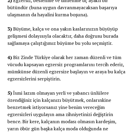
2)
Egzersiz, beslenme ve dinlenme üç ayaklı bir
bütündür (buna uygun davranmayacaksan başarıya
ulaşmanın da hayalini kurma boşuna).
3)
Büyüme, kalça ve ona yakın kaslarınızın büyüyüp
gelişmesi dolayısıyla olacaktır, daha doğrusu burada
sağlamaya çalıştığımız büyüme bu yolu seçmiştir.
4)
Biz Zinde Türkiye olarak her zaman düzenli ve tüm
vücudu kapsayan egzersiz programlarını tercih ederiz,
mümkünse düzenli egzersize başlayın ve araya bu kalça
egzersizlerini serpiştirin.
5)
İsmi lazım olmayan yerli ve yabancı ünlülere
özendiğiniz için kalçanızı büyütmek, onlarınkine
benzetmek istiyorsanız yine benim vereceğim
egzersizleri uygulayın ama zihniyetinizi değiştirin
bence. Bir kere, kalçanın modası olmasın kardeşim,
yarın öbür gün başka kalça moda olduğunda ne