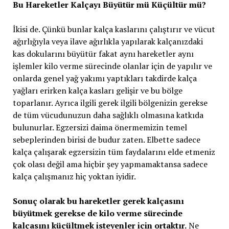
Bu Hareketler Kalçayı Büyütür mü Küçültür mü?
İkisi de. Çünkü bunlar kalça kaslarını çalıştırır ve vücut
ağırlığıyla veya ilave ağırlıkla yapılarak kalçanızdaki
kas dokularını büyütür fakat aynı hareketler aynı
işlemler kilo verme sürecinde olanlar için de yapılır ve
onlarda genel yağ yakımı yaptıkları takdirde kalça
yağları erirken kalça kasları gelişir ve bu bölge
toparlanır. Ayrıca ilgili gerek ilgili bölgenizin gerekse
de tüm vücudunuzun daha sağlıklı olmasına katkıda
bulunurlar. Egzersizi daima önermemizin temel
sebeplerinden birisi de budur zaten. Elbette sadece
kalça çalışarak egzersizin tüm faydalarını elde etmeniz
çok olası değil ama hiçbir şey yapmamaktansa sadece
kalça çalışmanız hiç yoktan iyidir.
Sonuç olarak bu hareketler gerek kalçasını
büyütmek gerekse de kilo verme sürecinde
kalçasını küçültmek isteyenler için ortaktır.
Ne