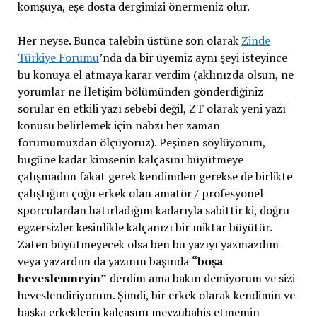
komşuya, eşe dosta dergimizi önermeniz olur.
Her neyse. Bunca talebin üstüne son olarak
Zinde
Türkiye Forumu
’nda da bir üyemiz aynı şeyi isteyince
bu konuya el atmaya karar verdim (aklınızda olsun, ne
yorumlar ne İletişim bölümünden gönderdiğiniz
sorular en etkili yazı sebebi değil, ZT olarak yeni yazı
konusu belirlemek için nabzı her zaman
forumumuzdan ölçüyoruz). Peşinen söylüyorum,
bugüne kadar kimsenin kalçasını büyütmeye
çalışmadım fakat gerek kendimden gerekse de birlikte
çalıştığım çoğu erkek olan amatör / profesyonel
sporculardan hatırladığım kadarıyla sabittir ki, doğru
egzersizler kesinlikle kalçanızı bir miktar büyütür.
Zaten büyütmeyecek olsa ben bu yazıyı yazmazdım
veya yazardım da yazının başında
“boşa
heveslenmeyin”
derdim ama bakın demiyorum ve sizi
heveslendiriyorum. Şimdi, bir erkek olarak kendimin ve
başka erkeklerin kalçasını mevzubahis etmemin