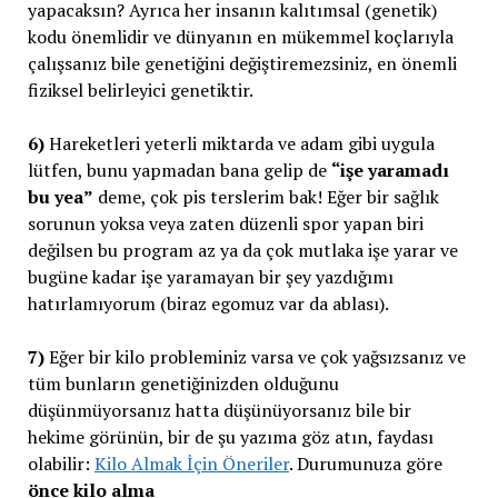
yapacaksın? Ayrıca her insanın kalıtımsal (genetik)
kodu önemlidir ve dünyanın en mükemmel koçlarıyla
çalışsanız bile genetiğini değiştiremezsiniz, en önemli
fiziksel belirleyici genetiktir.
6)
Hareketleri yeterli miktarda ve adam gibi uygula
lütfen, bunu yapmadan bana gelip de
“işe yaramadı
bu yea”
deme, çok pis terslerim bak! Eğer bir sağlık
sorunun yoksa veya zaten düzenli spor yapan biri
değilsen bu program az ya da çok mutlaka işe yarar ve
bugüne kadar işe yaramayan bir şey yazdığımı
hatırlamıyorum (biraz egomuz var da ablası).
7)
Eğer bir kilo probleminiz varsa ve çok yağsızsanız ve
tüm bunların genetiğinizden olduğunu
düşünmüyorsanız hatta düşünüyorsanız bile bir
hekime görünün, bir de şu yazıma göz atın, faydası
olabilir:
Kilo Almak İçin Öneriler
. Durumunuza göre
önce kilo alma