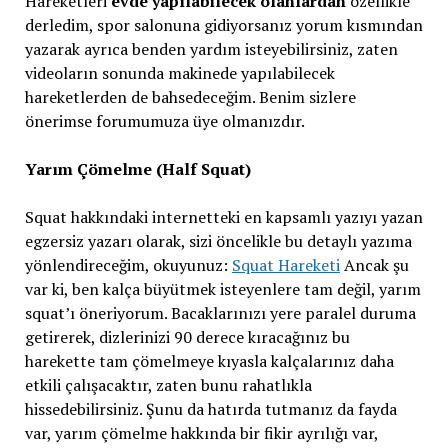
Hareketleri
evde yapılabilecek olanlardan
özellikle
derledim, spor salonuna gidiyorsanız yorum kısmından
yazarak ayrıca benden yardım isteyebilirsiniz, zaten
videoların sonunda makinede yapılabilecek
hareketlerden de bahsedeceğim. Benim sizlere
önerimse forumumuza üye olmanızdır.
Yarım Çömelme (Half Squat)
Squat hakkındaki internetteki en kapsamlı yazıyı yazan
egzersiz yazarı olarak, sizi öncelikle bu detaylı yazıma
yönlendireceğim, okuyunuz:
Squat Hareketi
Ancak şu
var ki, ben kalça büyütmek isteyenlere tam değil, yarım
squat’ı öneriyorum. Bacaklarınızı yere paralel duruma
getirerek, dizlerinizi 90 derece kıracağınız bu
harekette tam çömelmeye kıyasla kalçalarınız daha
etkili çalışacaktır, zaten bunu rahatlıkla
hissedebilirsiniz. Şunu da hatırda tutmanız da fayda
var, yarım çömelme hakkında bir fikir ayrılığı var,