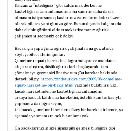
Kalçanızı “istediğiniz” gibi kaldırmak derken ne
kastettiğinizi tam anlamadım ama sanırım daha da dik
olmasını istiyorsunuz; kaslarınız zaten formdadır düzenli
olarak pilates yaptığınıza göre. Bunun dışında kalçanızda
daha dik bir görüntü elde etmek istiyorsanız ağırlık
çalışmasını seçmeniz çok doğru.
Bacak için yaptığınız ağırlık çalışmalarına göz atınca
söyleyebileceklerim şunlar:
Çömelme (squat) hareketini doğru buluyor ve mümkünse -
alıştıra alıştıra, düşük ağırlıklarla başlayarak- tam
çömelmeye geçmenizi öneriyorum (Bu hareket hakkında
detaylı bilgiyi
https://zindeturkiye.com/2009/08/comelme-
squat-hareketine-bir-bakis.html
yazımda bulabilirsiniz).,
kucak hareketinden ne kastettiğinizi anlamadım,
arkaya badcak kaldırma hareketini, üstelik kum torbasıyla
yapmanız da doğru seçim,
tek bacak çömelme biraz ileri düzey bir harekettir bence, şu
aşamada yapmanızın pek bir anlamı yok.
Ön bacaklarınızın size şişmiş gibi gelmesi bildiğiniz gibi