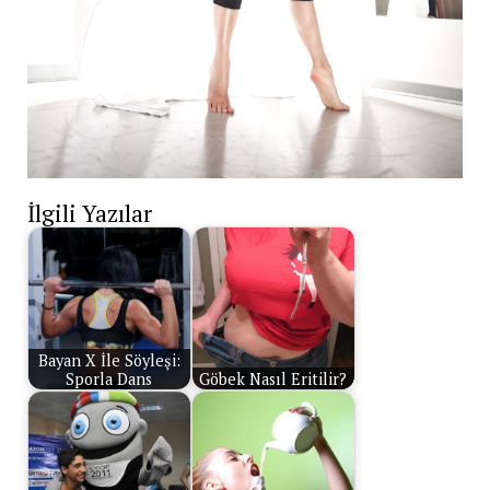
İlgili Yazılar
Bayan X İle Söyleşi:
Sporla Dans
Göbek Nasıl Eritilir?