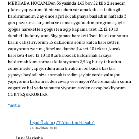
MERHABA HOCAM.Ben 36 yaşinda 1.65 boy 52 kilo 2 senedır
plates yapıyorum fit bir vucudum var ama kalca istedim gibi
kaldıramadım 2 ay önce ağırlık calişmaya başladım haftada 3
gun pazartesi carşamba ve cuma uygulandım programi şöyle
:göğus hareketleri göğusten açip kapama 4set 12.12.10.10
dumbell kulanıyorum 3kg ;omuz hareketi 3set 10 tekrar sonra
karın calıştırıyorum 15 dak.sonra sonra kalca hareketleri
yapıyorum :yarım çömelme dumbell 4 set 10 tekrar ,kucak
hareketi 4 set 12 10 10 8 ,arka bacak kaldırmak arkaya
kaldırmak kum torbası kulanıyorum 2,5 kg bir ay tek adım
çömelmede yapıyordum ama bıraktım ön bacak kasları
şişmeye başladı size sormak istedim şey bir yerde yalnışmı
yapıyorum kalcam neden cevap veremiyor?Antremandan sonra
yogurt ve bal yada yumurta yiyorum sizden cevap bekliyorum
COK TEŞEKKURLER
Yanıtla
İlşad Özkan (ZT Yönetim Hesabı)
24 HAZIRAN 2010
Lusy Merhaba,