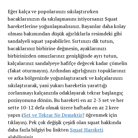
Eğer kalça ve popolarınızı sıkılaştırırken
bacaklarınızın da sıkılaşmasını istiyorsanız Squat
hareketlerine yoğunlaşmalısınız. Bayanlar daha kolay
olması bakımından düşük ağırlıklarla resimdeki gibi
sandalyeli squat yapabilirler. Sırtınızı dik tutun,
bacaklarınız birbirine değmesin, ayaklarınızı
birbirinizden omuzlarınız genişliğinde ayrı tutun,
kalçalarınız sandalyeye hafifçe değecek kadar çömelin
(fakat oturmayın). Ardından ağırlığınızı topuklarınız
ve arka bölgenizde yoğunlaştırarark ve kalçalarınızı
sıkılaştırarak, yani yukarı hareketin yarattığı
zorlanmayı kalçanızda odaklayarak tekrar başlangıç
pozisyonuna dönün. Bu hareketi en az 2-3 set ve her
sette 10-12 defa olmak üzere haftada en az 2 kere
yapın (
Set ve Tekrar Ne Demektir?
öğrenmek için
tıklayın). Pek çok değişik çeşidi olan squat hakkında
daha fazla bilgiyi bu linkten
Squat Hareketi
alabilirsiniz.