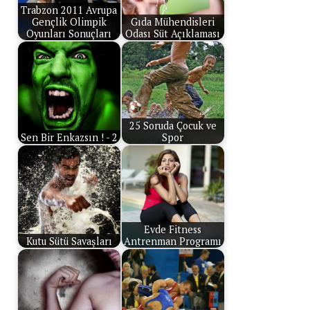
Trabzon 2011 Avrupa
Gençlik Olimpik
Gıda Mühendisleri
Oyunları Sonuçları
Odası Süt Açıklaması
25 Soruda Çocuk ve
Sen Bir Enkazsın ! - 2
Spor
Evde Fitness
Kutu Sütü Savaşları
Antrenman Programı