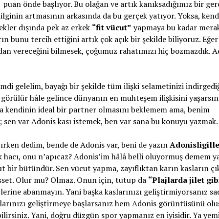
 puan önde başlıyor. Bu olağan ve artık kanıksadığımız bir ger
ilginin artmasının arkasında da bu gerçek yatıyor. Yoksa, kend
ekler dışında pek az erkek
“fit vücut”
yapmaya bu kadar merak
n bunu tercih ettiğini artık çok açık bir şekilde biliyoruz. Eğer
dan vereceğini bilmesek, çoğumuz rahatımızı hiç bozmazdık. A
di gelelim, bayağı bir şekilde tüm ilişki selametinizi indirgedi
görülür hâle gelince dünyanın en muhteşem ilişkisini yaşarsın
 da kendinin ideal bir partner olmasını beklemem ama, benim
sen var Adonis kası istemek, ben var sana bu konuyu yazmak.
tırken dedim, bende de Adonis var, beni de yazın
Adonisligill
 hacı, onu n’apıcaz? Adonis’im hâlâ belli oluyormuş demem y
 bir bütündür. Sen vücut yapma, zayıflıktan karın kasların ç
isset. Olur mu? Olmaz. Onun için, tutup da
“Plajlarda jilet gib
lerine abanmayın. Yani başka kaslarınızı geliştirmiyorsanız s
larınızı geliştirmeye başlarsanız hem Adonis görüntüsünü ol
ilirsiniz. Yani, doğru düzgün spor yapmanız en iyisidir. Ya yem