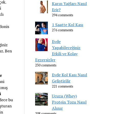
çek.
Karın Yağları Nasıl
i
Erir?
lı
294 comments
1 Saatte Kol Kası
donis
276 comments
Evde
ğiniz
Yapabileceğiniz
ız. Ben
Etkili ve Kolay
Egzersizler
230 comments
Evde Kol Kası Nasıl
er
Geliştirilir
ani
221 comments
ıkmış
i
Ucuza (Whey)
adece bu
Protein Tozu Nasıl
uşturan
Alınır
in
208 comments