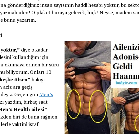
na gönderdiğimiz insan sayısının haddi hesabı yoktur, bu sektö
 yazmalı ulen! O plaket buraya gelecek, hıçk! Neyse, madem sa
de bunu yazarım.
i
 yoktur,”
diye o kadar
esini kullandığım için
ı okumaya erinen bir sürü
unu biliyorum. Onları 10
 keşke ölsen”
bakışı
n aciz ara geçiş
indeyiz. Geçen gün
Men’s
azı yazdım, birkaç saat
Men’s Health ailesi”
mizden biri de buna rağmen
lerle vaktini israf