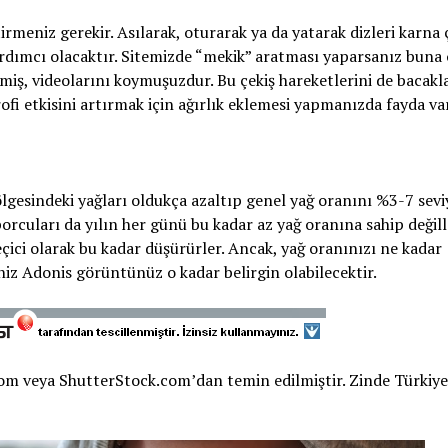
tirmeniz gerekir. Asılarak, oturarak ya da yatarak dizleri karna
 yardımcı olacaktır. Sitemizde “mekik” aratması yaparsanız buna 
ş, videolarını koymuşuzdur. Bu çekiş hareketlerini de bacakla
ofi etkisini artırmak için ağırlık eklemesi yapmanızda fayda var
lgesindeki yağları oldukça azaltıp genel yağ oranını %3-7 sevi
rcuları da yılın her günü bu kadar az yağ oranına sahip değill
ici olarak bu kadar düşürürler. Ancak, yağ oranınızı ne kadar
ğiniz Adonis görüntünüz o kadar belirgin olabilecektir.
om veya ShutterStock.com’dan temin edilmiştir. Zinde Türkiye 