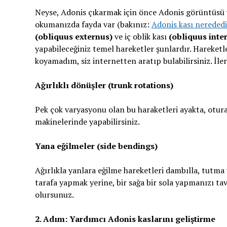
Neyse, Adonis çıkarmak için önce Adonis görüntüsü v
okumanızda fayda var (bakınız:
Adonis kası nerededi
(obliquus externus)
ve iç oblik kası
(obliquus inte
yapabileceğiniz temel hareketler şunlardır. Hareketl
koyamadım, siz internetten aratıp bulabilirsiniz. İle
Ağırlıklı dönüşler (trunk rotations)
Pek çok varyasyonu olan bu haraketleri ayakta, oturar
makinelerinde yapabilirsiniz.
Yana eğilmeler (side bendings)
Ağırlıkla yanlara eğilme hareketleri dambılla, tutma ye
tarafa yapmak yerine, bir sağa bir sola yapmanızı tav
olursunuz.
2. Adım: Yardımcı Adonis kaslarını geliştirme