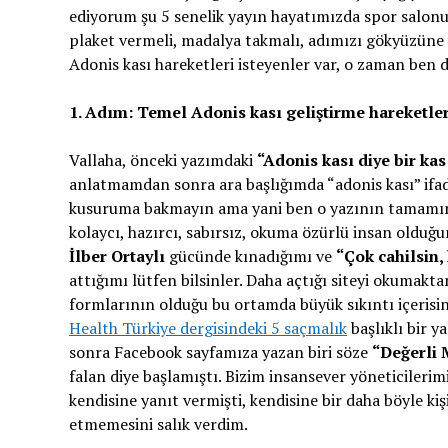
ediyorum şu 5 senelik yayın hayatımızda spor salonu
plaket vermeli, madalya takmalı, adımızı gökyüzüne
Adonis kası hareketleri isteyenler var, o zaman ben 
1. Adım: Temel Adonis kası geliştirme hareketler
Vallaha, önceki yazımdaki
“Adonis kası diye bir kas
anlatmamdan sonra ara başlığımda “adonis kası” ifad
kusuruma bakmayın ama yani ben o yazının tamamın
kolaycı, hazırcı, sabırsız, okuma özürlü insan olduğ
İlber Ortaylı
gücünde kınadığımı ve
“Çok cahilsin,
attığımı lütfen bilsinler. Daha açtığı siteyi okumakta
formlarının olduğu bu ortamda büyük sıkıntı içeris
Health Türkiye dergisindeki 5 saçmalık
başlıklı bir y
sonra Facebook sayfamıza yazan biri söze
“Değerli 
falan diye başlamıştı. Bizim insansever yöneticileri
kendisine yanıt vermişti, kendisine bir daha böyle kişi
etmemesini salık verdim.