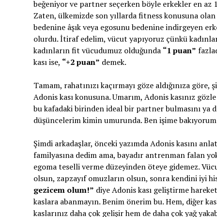
beğeniyor ve partner seçerken böyle erkekler en az 1
Zaten, ülkemizde son yıllarda fitness konusuna olan 
bedenine âşık veya egosunu bedenine indirgeyen erk
olurdu. İtiraf edelim, vücut yapıyoruz çünkü kadınları
kadınların fit vücudumuz olduğunda
“1 puan”
fazla
kası ise,
“+2 puan”
demek.
Tamam, rahatınızı kaçırmayı göze aldığınıza göre, şim
Adonis kası konusuna. Umarım, Adonis kasınız gözle 
bu kafadaki birinden ideal bir partner bulmasını ya
düşüncelerim kimin umurunda. Ben işime bakıyorum; 
Şimdi arkadaşlar, önceki yazımda Adonis kasını anla
familyasına dedim ama, bayadır antrenman falan yok
egoma teselli verme düzeyinden öteye gidemez. Vücut
olsun, zapzayıf omuzların olsun, sonra kendini iyi h
gezicem olum!”
diye Adonis kası geliştirme hareket
kaslara abanmayın. Benim önerim bu. Hem, diğer kas
kaslarınız daha çok gelişir hem de daha çok yağ yakab