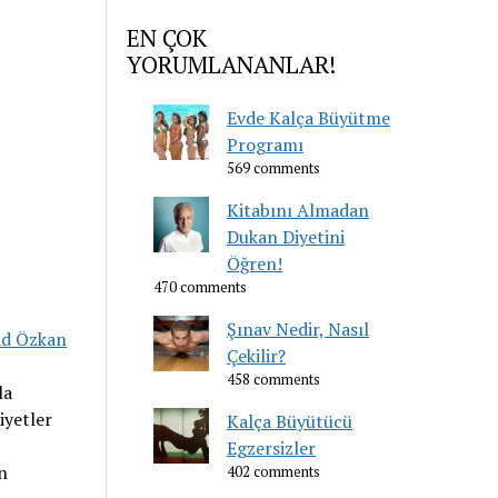
EN ÇOK
YORUMLANANLAR!
Evde Kalça Büyütme
Programı
569 comments
Kitabını Almadan
Dukan Diyetini
Öğren!
470 comments
Şınav Nedir, Nasıl
ad Özkan
Çekilir?
458 comments
la
iyetler
Kalça Büyütücü
Egzersizler
n
402 comments