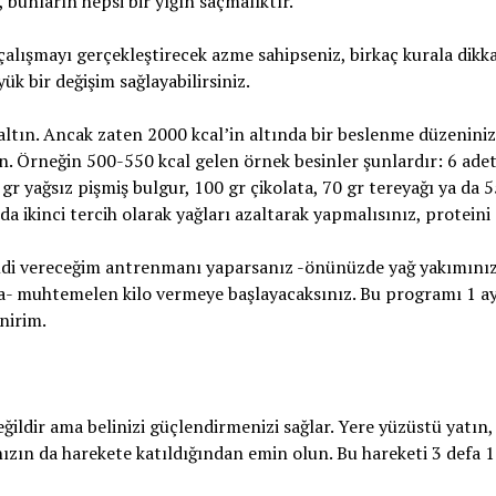
 bunların hepsi bir yığın saçmalıktır.
r çalışmayı gerçekleştirecek azme sahipseniz, birkaç kurala dikk
ük bir değişim sağlayabilirsiniz.
zaltın. Ancak zaten 2000 kcal’in altında bir beslenme düzeniniz
n. Örneğin 500-550 kcal gelen örnek besinler şunlardır: 6 ade
gr yağsız pişmiş bulgur, 100 gr çikolata, 70 gr tereyağı ya da 5
a ikinci tercih olarak yağları azaltarak yapmalısınız, proteini 
mdi vereceğim antrenmanı yaparsanız -önünüzde yağ yakımınız
ksa- muhtemelen kilo vermeye başlayacaksınız. Bu programı 1 a
nirim.
eğildir ama belinizi güçlendirmenizi sağlar. Yere yüzüstü yatın,
nızın da harekete katıldığından emin olun. Bu hareketi 3 defa 1