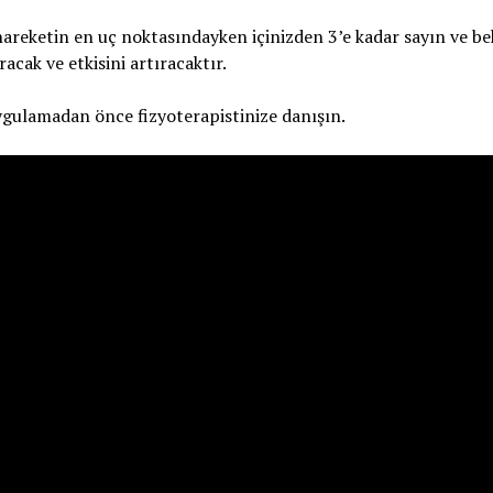
 hareketin en uç noktasındayken içinizden 3’e kadar sayın ve be
acak ve etkisini artıracaktır.
 uygulamadan önce fizyoterapistinize danışın.