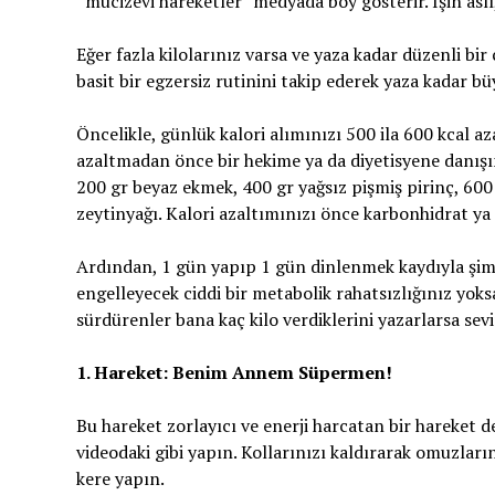
“mucizevi hareketler” medyada boy gösterir. İşin aslı,
Eğer fazla kilolarınız varsa ve yaza kadar düzenli bi
basit bir egzersiz rutinini takip ederek yaza kadar büy
Öncelikle, günlük kalori alımınızı 500 ila 600 kcal a
azaltmadan önce bir hekime ya da diyetisyene danışı
200 gr beyaz ekmek, 400 gr yağsız pişmiş pirinç, 600 
zeytinyağı. Kalori azaltımınızı önce karbonhidrat ya d
Ardından, 1 gün yapıp 1 gün dinlenmek kaydıyla şi
engelleyecek ciddi bir metabolik rahatsızlığınız yo
sürdürenler bana kaç kilo verdiklerini yazarlarsa sevi
1. Hareket: Benim Annem Süpermen!
Bu hareket zorlayıcı ve enerji harcatan bir hareket d
videodaki gibi yapın. Kollarınızı kaldırarak omuzları
kere yapın.