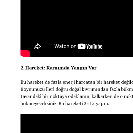
2. Hareket: Karnımda Yangın Var
Bu hareket de fazla enerji harcatan bir hareket değil
Boynunuzu ileri doğru doğal kıvrımından fazla bükm
tavandaki bir noktaya odaklanın, kalkarken de o no
bükmeyeceksiniz. Bu hareketi 3×15 yapın.