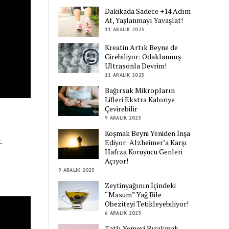
Dakikada Sadece +14 Adım
At, Yaşlanmayı Yavaşlat!
11 ARALIK 2025
Kreatin Artık Beyne de
Girebiliyor: Odaklanmış
Ultrasonla Devrim!
11 ARALIK 2025
Bağırsak Mikropların
Lifleri Ekstra Kaloriye
Çevirebilir
9 ARALIK 2025
Koşmak Beyni Yeniden İnşa
.
Ediyor: Alzheimer’a Karşı
Hafıza Koruyucu Genleri
Açıyor!
9 ARALIK 2025
Zeytinyağının İçindeki
“Masum” Yağ Bile
Obeziteyi Tetikleyebiliyor!
6 ARALIK 2025
Tatlı Yemeyi Bırakmak