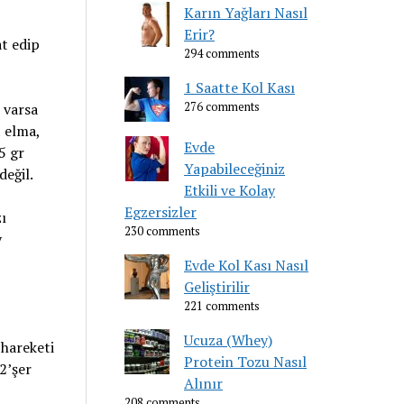
Karın Yağları Nasıl
Erir?
at edip
294 comments
1 Saatte Kol Kası
 varsa
276 comments
t elma,
Evde
5 gr
Yapabileceğiniz
değil.
Etkili ve Kolay
Egzersizler
ı
230 comments
y
Evde Kol Kası Nasıl
Geliştirilir
221 comments
Ucuza (Whey)
 hareketi
Protein Tozu Nasıl
2’şer
Alınır
208 comments