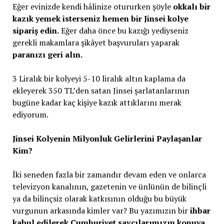
Eğer evinizde kendi hâlinize otururken şöyle
okkalı bir
kazık yemek isterseniz hemen bir Jinsei kolye
sipariş edin.
Eğer daha önce bu kazığı yediyseniz
gerekli makamlara şikâyet başvuruları yaparak
paranızı geri alın.
3 Liralık bir kolyeyi 5-10 liralık altın kaplama da
ekleyerek 350 TL’den satan Jinsei şarlatanlarının
bugüne kadar kaç kişiye kazık attıklarını merak
ediyorum.
Jinsei Kolyenin Milyonluk Gelirlerini Paylaşanlar
Kim?
İki seneden fazla bir zamandır devam eden ve onlarca
televizyon kanalının, gazetenin ve ünlünün de bilinçli
ya da bilinçsiz olarak katkısının olduğu bu büyük
vurgunun arkasında kimler var? Bu yazımızın bir
ihbar
kabul edilerek Cumhuriyet savcılarımızın konuya