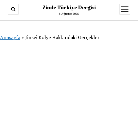
Zinde Türkiye Dergisi
menüy
aç
8 Ağustos 2026
Anasayfa
»
Jinsei Kolye Hakkındaki Gerçekler