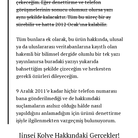
çekeceğim. Eğer denettirme ve telefon
görüşmelerinin sonucu olumsuz olursa yazı
aynı şekilde kalacaktır. Tüm bu süreç bir ay
sürebilir ve hatta 2012 Ocak’ına kalabilir.
Tüm bunlara ek olarak, bu ürün hakkında, ulusal
ya da uluslararası veritabanlarına kayıtlı olan
hakemli bir bilimsel dergide olumlu bir tek yazı
yayınlanırsa buradaki yazıyı yukarıda
bahsettiğim şekilde çizeceğim ve herkesten
gerekli özürleri dileyeceğim.
9 Aralık 2011’e kadar hiçbir telefon numarası
bana gönderilmediği ve de hakkımdaki
suçlamaların asılsız olduğu hâlde nasıl
yapıldığını anlamadığım için ürünü denettirme
işiyle ilgilenmekten vazgeçmiş bulunuyorum.
Jinsei Kolye Hakkındaki Gerçekler!