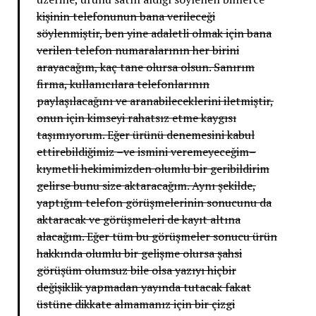
kişinin telefonunun bana verileceği
söylenmiştir, ben yine adaletli olmak için bana
verilen telefon numaralarının her birini
arayacağım, kaç tane olursa olsun. Sanırım
firma, kullanıcılara telefonlarının
paylaşılacağını ve aranabileceklerini iletmiştir,
onun için kimseyi rahatsız etme kaygısı
taşımıyorum. Eğer ürünü denemesini kabul
ettirebildiğimiz –ve ismini veremeyeceğim–
kıymetli hekimimizden olumlu bir geribildirim
gelirse bunu size aktaracağım. Aynı şekilde,
yaptığım telefon görüşmelerinin sonucunu da
aktaracak ve görüşmeleri de kayıt altına
alacağım. Eğer tüm bu görüşmeler sonucu ürün
hakkında olumlu bir gelişme olursa şahsi
görüşüm olumsuz bile olsa yazıyı hiçbir
değişiklik yapmadan yayında tutacak fakat
üstüne dikkate almamanız için bir çizgi