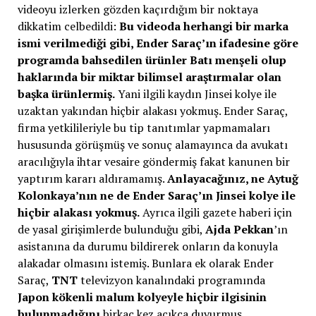
videoyu izlerken gözden kaçırdığım bir noktaya
dikkatim celbedildi:
Bu videoda herhangi bir marka
ismi verilmediği gibi, Ender Saraç’ın ifadesine göre
programda bahsedilen ürünler Batı menşeli olup
haklarında bir miktar bilimsel araştırmalar olan
başka ürünlermiş.
Yani ilgili kaydın Jinsei kolye ile
uzaktan yakından hiçbir alakası yokmuş. Ender Saraç,
firma yetkilileriyle bu tip tanıtımlar yapmamaları
hususunda görüşmüş ve sonuç alamayınca da avukatı
aracılığıyla ihtar vesaire göndermiş fakat kanunen bir
yaptırım kararı aldıramamış.
Anlayacağınız, ne Aytuğ
Kolonkaya’nın ne de Ender Saraç’ın Jinsei kolye ile
hiçbir alakası yokmuş.
Ayrıca ilgili gazete haberi için
de yasal girişimlerde bulunduğu gibi,
Ajda Pekkan
’ın
asistanına da durumu bildirerek onların da konuyla
alakadar olmasını istemiş. Bunlara ek olarak Ender
Saraç,
TNT
televizyon kanalındaki programında
Japon kökenli malum kolyeyle hiçbir ilgisinin
bulunmadığını
birkaç kez açıkça duyurmuş.