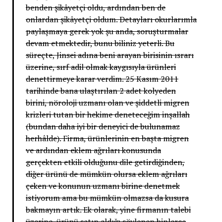
benden şikâyetçi oldu, ardından ben de
onlardan şikâyetçi oldum. Detayları okurlarımla
paylaşmaya gerek yok şu anda, soruşturmalar
devam etmektedir, bunu biliniz yeterli. Bu
süreçte, Jinsei adına beni arayan birisinin ısrarı
üzerine, sırf adil olmak kaygısıyla ürünleri
denettirmeye karar verdim. 25 Kasım 2011
tarihinde bana ulaştırılan 2 adet kolyeden
birini, nöroloji uzmanı olan ve şiddetli migren
krizleri tutan bir hekime deneteceğim inşallah
(bundan daha iyi bir deneyici de bulunamaz
herhâlde). Firma, ürünlerinin en başta migren
ve ardından eklem ağrıları konusunda
gerçekten etkili olduğunu dile getirdiğinden,
diğer ürünü de mümkün olursa eklem ağrıları
çeken ve konunun uzmanı birine denetmek
istiyorum ama bu mümkün olmazsa da kusura
bakmayın artık. Ek olarak, yine firmanın talebi
üzerine, ürünü satın aldığı söylenen binlerce