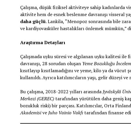
Çalışma, düşük fiziksel aktiviteye sahip kadınlarda vi
aktivite hem de esnek beslenme davranışı visseral ya
daha güçlü
. Lankila, “Menopoz sonrasında bile zara
ve kardiyovasküler hastalıkları önlemek mümkün,” diy
Araştırma Detayları
Çalışmada uyku süresi ve algılanan uyku kalitesi ile fi
davranışı, 28 sorudan oluşan
Yeme Bozukluğu İncelem
kısıtlayıp kısıtlamadığını ve yeme, kilo ya da vücut ş
kullanıldı. Ayrıca katılımcıların yaşı, gelir düzeyi 
Bu çalışma, 2018-2022 yılları arasında
Jyväskylä Üniv
Merkezi (GEREC)
tarafından yürütülen daha geniş k
bozukluk riski) bir parçası. Katılımcılar, Orta Finla
Akademisi
ve
Juho Vainio Vakfı
tarafından finanse edi