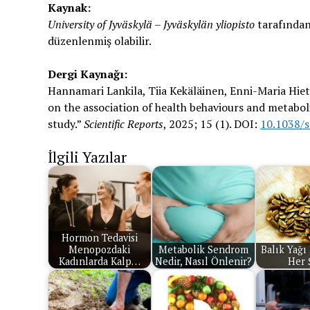
Kaynak:
University of Jyväskylä – Jyväskylän yliopisto
tarafından 
düzenlenmiş olabilir.
Dergi Kaynağı:
Hannamari Lankila, Tiia Kekäläinen, Enni-Maria Hietav
on the association of health behaviours and metabo
study.”
Scientific Reports
, 2025; 15 (1). DOI:
10.1038/
İlgili Yazılar
Hormon Tedavisi
Menopozdaki
Metabolik Sendrom
Balık Yağı
Kadınlarda Kalp…
Nedir, Nasıl Önlenir?
Her 