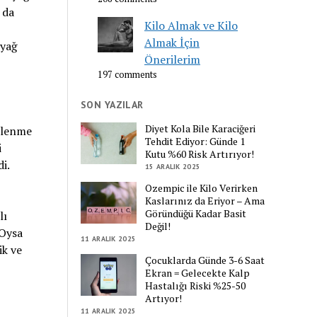
 da
Kilo Almak ve Kilo
Almak İçin
 yağ
Önerilerim
197 comments
SON YAZILAR
Diyet Kola Bile Karaciğeri
eslenme
Tehdit Ediyor: Günde 1
i
Kutu %60 Risk Artırıyor!
i.
15 ARALIK 2025
Ozempic ile Kilo Verirken
Kaslarınız da Eriyor – Ama
Göründüğü Kadar Basit
lı
Değil!
 Oysa
11 ARALIK 2025
ik ve
Çocuklarda Günde 3-6 Saat
Ekran = Gelecekte Kalp
Hastalığı Riski %25-50
Artıyor!
11 ARALIK 2025