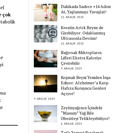
Dakikada Sadece +14 Adım
sel
At, Yaşlanmayı Yavaşlat!
e çok
11 ARALIK 2025
etabolik
Kreatin Artık Beyne de
Girebiliyor: Odaklanmış
Ultrasonla Devrim!
11 ARALIK 2025
Bağırsak Mikropların
me
Lifleri Ekstra Kaloriye
Çevirebilir
yi
9 ARALIK 2025
Koşmak Beyni Yeniden İnşa
Ediyor: Alzheimer’a Karşı
Hafıza Koruyucu Genleri
rma
Açıyor!
9 ARALIK 2025
k
ya
Zeytinyağının İçindeki
“Masum” Yağ Bile
Obeziteyi Tetikleyebiliyor!
6 ARALIK 2025
Tatlı Yemeyi Bırakmak