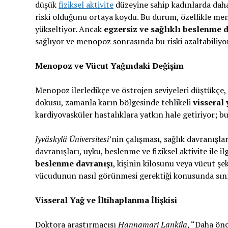
düşük
fiziksel aktivite
düzeyine sahip kadınlarda daha
riski olduğunu ortaya koydu. Bu durum, özellikle me
yükseltiyor. Ancak
egzersiz ve sağlıklı beslenme d
sağlıyor ve menopoz sonrasında bu riski azaltabiliyor
Menopoz ve Vücut Yağındaki Değişim
Menopoz ilerledikçe ve östrojen seviyeleri düştükçe,
dokusu, zamanla karın bölgesinde tehlikeli
visseral 
kardiyovasküler hastalıklara yatkın hale getiriyor; b
Jyväskylä Üniversitesi
’nin çalışması, sağlık davranışlar
davranışları, uyku, beslenme ve fiziksel aktivite ile i
beslenme davranışı
, kişinin kilosunu veya vücut şe
vücudunun nasıl görünmesi gerektiği konusunda sınır
Visseral Yağ ve İltihaplanma İlişkisi
Doktora araştırmacısı
Hannamari Lankila
, “Daha önc