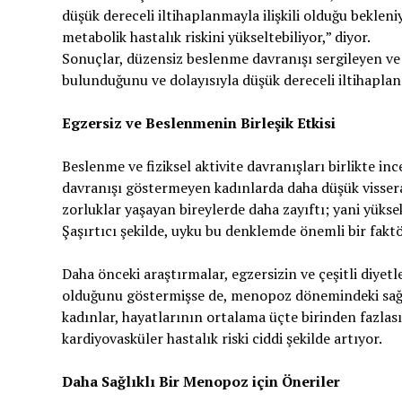
düşük dereceli iltihaplanmayla ilişkili olduğu bekleni
metabolik hastalık riskini yükseltebiliyor,” diyor.
Sonuçlar, düzensiz beslenme davranışı sergileyen ve f
bulunduğunu ve dolayısıyla düşük dereceli iltihapla
Egzersiz ve Beslenmenin Birleşik Etkisi
Beslenme ve fiziksel aktivite davranışları birlikte in
davranışı göstermeyen kadınlarda daha düşük visseral y
zorluklar yaşayan bireylerde daha zayıftı; yani yükse
Şaşırtıcı şekilde, uyku bu denklemde önemli bir faktör
Daha önceki araştırmalar, egzersizin ve çeşitli diyet
olduğunu göstermişse de, menopoz dönemindeki sağlık
kadınlar, hayatlarının ortalama üçte birinden fazla
kardiyovasküler hastalık riski ciddi şekilde artıyor.
Daha Sağlıklı Bir Menopoz için Öneriler