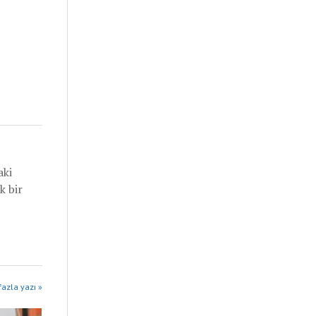
aki
k bir
azla yazı »