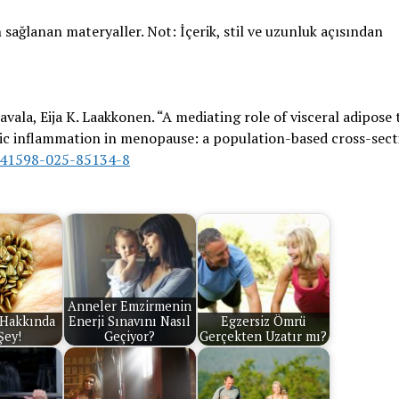
sağlanan materyaller. Not: İçerik, stil ve uzunluk açısından
ala, Eija K. Laakkonen. “A mediating role of visceral adipose 
lic inflammation in menopause: a population-based cross-sect
s41598-025-85134-8
Anneler Emzirmenin
 Hakkında
Enerji Sınavını Nasıl
Egzersiz Ömrü
Şey!
Geçiyor?
Gerçekten Uzatır mı?