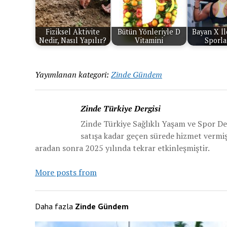
Fiziksel Aktivite
Bütün Yönleriyle D
Bayan X İl
Nedir, Nasıl Yapılır?
Vitamini
Sporla
Yayımlanan kategori:
Zinde Gündem
Zinde Türkiye Dergisi
Zinde Türkiye Sağlıklı Yaşam ve Spor De
satışa kadar geçen sürede hizmet vermiş v
aradan sonra 2025 yılında tekrar etkinleşmiştir.
More posts from
Daha fazla
Zinde Gündem