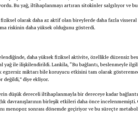
yordu. Bu yağ, iltihaplanmayı artıran sitokinler salgılıyor ve bu
iziksel olarak daha az aktif olan bireylerde daha fazla visseral
nma riskinin daha yüksek olduğunu gösterdi.
celendiğinde, daha yüksek fiziksel aktivite, özellikle düzensiz b
ağ ile ilişkilendirildi. Lankila, “Bu bağlantı, beslenmeyle ilgil
k egzersiz miktarı bile koruyucu etkisini tam olarak gösteremed
 değildi,” diye ekliyor.
lerin düşük dereceli iltihaplanmayla bir dereceye kadar bağlantı
 davranışlarının birleşik etkileri daha önce incelenmemişti.
sını menopoz sonrası dönemde geçiriyor ve bu süreçte metabol