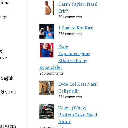
lanma
Karın Yağları Nasıl
Erir?
mayı
294 comments
1 Saatte Kol Kası
276 comments
Evde
ağ
Yapabileceğiniz
a ve
Etkili ve Kolay
Egzersizler
230 comments
 Sağlık
Evde Kol Kası Nasıl
Geliştirilir
ği ya da
221 comments
Ucuza (Whey)
Protein Tozu Nasıl
Alınır
al yağın
208 comments