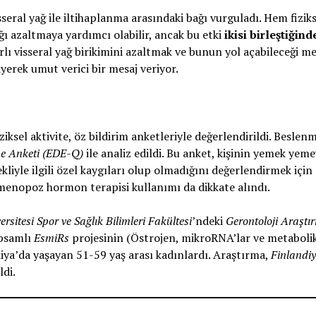
sseral yağ ile iltihaplanma arasındaki bağı vurguladı. Hem fizik
ğı azaltmaya yardımcı olabilir, ancak bu etki
ikisi birleştiğind
rlı visseral yağ birikimini azaltmak ve bunun yol açabileceği m
erek umut verici bir mesaj veriyor.
ziksel aktivite, öz bildirim anketleriyle değerlendirildi. Beslen
e Anketi (EDE-Q)
ile analiz edildi. Bu anket, kişinin yemek yeme
ekliyle ilgili özel kaygıları olup olmadığını değerlendirmek için
ve menopoz hormon terapisi kullanımı da dikkate alındı.
ersitesi Spor ve Sağlık Bilimleri Fakültesi
’ndeki
Gerontoloji Araştı
apsamlı
EsmiRs
projesinin (Östrojen, mikroRNA’lar ve metaboli
ndiya’da yaşayan 51-59 yaş arası kadınlardı. Araştırma,
Finlandi
ldi.