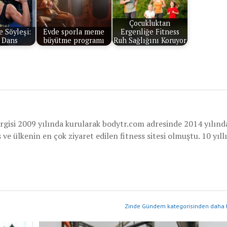
Çocukluktan
e Söyleşi:
Evde sporla meme
Ergenliğe Fitness
 Dans
büyütme programı
Ruh Sağlığını Koruyor
rgisi 2009 yılında kurularak bodytr.com adresinde 2014 yılınd
e ülkenin en çok ziyaret edilen fitness sitesi olmuştu. 10 yıllı
Zinde Gündem kategorisinden daha f