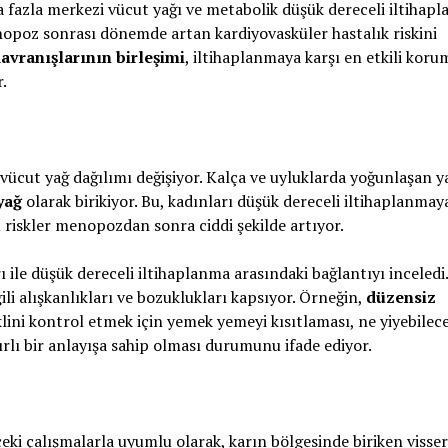
 fazla merkezi vücut yağı ve metabolik düşük dereceli iltihap
nopoz sonrası dönemde artan kardiyovasküler hastalık riskini
avranışlarının birleşimi
, iltihaplanmaya karşı en etkili koru
.
 vücut yağ dağılımı değişiyor. Kalça ve uyluklarda yoğunlaşan y
yağ
olarak birikiyor. Bu, kadınları düşük dereceli iltihaplanmay
u riskler menopozdan sonra ciddi şekilde artıyor.
ı ile düşük dereceli iltihaplanma arasındaki bağlantıyı inceledi.
lgili alışkanlıkları ve bozuklukları kapsıyor. Örneğin,
düzensiz
klini kontrol etmek için yemek yemeyi kısıtlaması, ne yiyebilece
lı bir anlayışa sahip olması durumunu ifade ediyor.
eki çalışmalarla uyumlu olarak, karın bölgesinde biriken visser