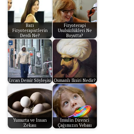
Bazı
Fizyoterapi
Fizyoterapistlerin
Usulsüzlükleri Ne
Derdi Ne?
Boyutta?
Ercan Demir Söyleşisi
Osmanlı İksiri Nedir?
Yumurta ve İnsan
İnsulin Direnci
Zekası
Çağımızın Vebası