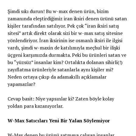
Şimdi sıkı durun! Bu w-max denen ürün, bizim
zamanında eleştirdiğimiz iran iksiri denen ürünü satan
kişiler tarafından satılıyor. Pek çok “iran iksiri satış
sitesi” artık direkt olarak sizi bir w-max satış sitesine
yönlendiriyor. İran iksirinin ise osmanlı iksiri ile ilgisi
vardı, şimdi w-maxin de katılımıyla meçhul bir ilişki
üçgeni karşımızda durmakta. Peki bu ürünleri satan ve
bu “yüzsüz” insanlar kim? Ortalıkta dolanan sihirli(!)
zayıflatma ürünleriyle satanlarla aynı kişiler mi?
Neden ortaya çıkıp da adamakıllı açıklamalar
yapamazlar?
Cevap basit: Niye yapsınlar ki? Zaten böyle kolay
yoldan para kazanıyorlar.
W-Max Satıcıları Yeni Bir Yalan Söylemiyor
W-Max denen bu ürünü satmaya çalışan insanlar