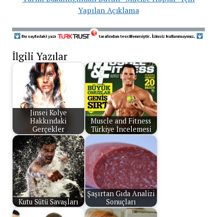
Yapılan Açıklama
İlgili Yazılar
Jinsei Kolye
Hakkındaki
Muscle and Fitness
Gerçekler
Türkiye İncelemesi
Şaşırtan Gıda Analizi
Kutu Sütü Savaşları
Sonuçları