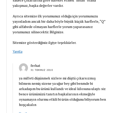
sadece çıkarlarına göre hareket etmek “insan” olana
yakışmaz, başka değerler vardır.
Ayrıca sitemize ilk yorumunuz olduğu için yorumunuzu
yayınladım ancak bir daha böyle büyük küçük harflerle, “Q”
gibi alfabede olmayan harflerle yorum yaparasanız
yorumunuz silinecektir. Bilginize.
Sitemize gösterdiğiniz ilgiye teşekkürler.
Yanıtla
ferhat
31 TEMMUZ 2010
ya milleti düşünmek sizlere mi düştü çıkarsızmış
bilmem nemiş sizene ya uğur bey gibi benmde bi
arkadaşım bu ürünü kullandı ve ideal kilosuna ulaştı siz
bence ürününüzü tanıtın başkalarının ekmeğiyle
oynamayın olurmu etkili bi ürün olduğunu biliyorum ben
hoşçakalın