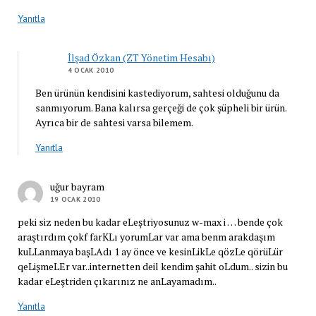
Yanıtla
İlşad Özkan (ZT Yönetim Hesabı)
4 OCAK 2010
Ben ürünün kendisini kastediyorum, sahtesi olduğunu da
sanmıyorum. Bana kalırsa gerçeği de çok şüpheli bir ürün.
Ayrıca bir de sahtesi varsa bilemem.
Yanıtla
uğur bayram
19 OCAK 2010
peki siz neden bu kadar eLeştriyosunuz w-max i … bende çok
araştırdım çokf farKLı yorumLar var ama benm arakdaşım
kuLLanmaya başLAdı 1 ay önce ve kesinLikLe qözLe qörüLür
qeLişmeLEr var..internetten deil kendim şahit oLdum.. sizin bu
kadar eLeştriden çıkarınız ne anLayamadım..
Yanıtla