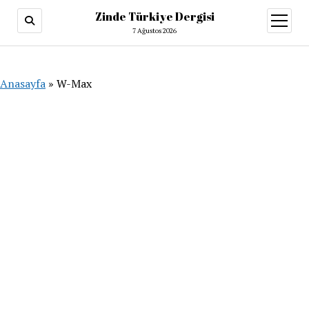
Zinde Türkiye Dergisi
menüy
aç
7 Ağustos 2026
Anasayfa
»
W-Max