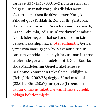
tarih ve G34-1535-00013-2 nolu üretim izin
belgesi Pınar Baharatçılık adlı işletmeye
‘Aktarım’ markası ile düzenlenen Karışık
Bitkisel Çay (Kırkkilitli, Zencefilli , Şahtereli,
Halileli, Kantaronlu, Civan Perçemli, Kerevizli,
Keten Tohumlu) adlı ürünlere düzenlenmiştir.
Ancak işletmeye ait bahse konu üretim izin
belgesi Bakanlığımızca
iptal edilmiştir
. Ayrıca
yazınızda bahsi geçen ‘W Max” adlı ürünün
tanıtım ve reklam amacıyla hazırlanan internet
sitelerinde yer alan ifadeler Türk Gıda Kodeksi-
Gıda Maddelerinin Genel Etiketleme ve
Beslenme Yönünden Etiketleme Tebliği’nin
(Tebliğ No:2002/58) değişik 5’inci maddesi
(22.01.2006-26057) nin (e) ve (f) bendlerine
uygun olmayıp tüketiciyi yanıltmaya yönelik
olduğu belirlenmiştir.
Tarım Bakanlığından Bütün “Mucize Haplar” İçin