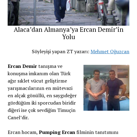
Alaca’dan Almanya’ya Ercan Demir’in
Yolu
Söyleyişi yapan ZT yazarı:
Mehmet Oğuzcan
Ercan Demir
tanışma ve
konuşma imkanım olan Türk
ağır sıklet vücut geliştirme
yarışmacılarının en mütevazi
en alçak gönüllü, en saygıdeğer
gördüğüm iki sporcudan biridir
diğeri ise çok sevdiğim Timuçin
Canel’dir.
Ercan hocam,
Pumping Ercan
filminin tanıtımını