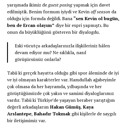
yarışmada ikimiz de
guest posing
yapmak için davet
edilmiştik. Benim formum iyiydi ve Kevin
off season
da
olduğu için formda değildi. Bana
“sen Kevin ol bugün,
ben de Ercan olayım”
diye bir espri yapmıştı. Bu
onun da büyüklüğünü gösteren bir diyalogdu.
Eski vücutçu arkadaşlarınızla ilişkileriniz hâlen
devam ediyor mu? Ne sıklıkla, nasıl
görüşürsünüz onlarla?
Tabii ki gerçek hayatta olduğu gibi spor âleminde de iyi
ve iyi olmayan karakterler var. Hamdullah ağabeyimle
çok olmasa da her bayramda, yılbaşında ve her
görüştüğümüzde çok yakın ve samimi diyaloglarımız
vardır. Tabii ki Türkiye’de yaşayan beraber yarıştığım
değerli arkadaşlarım
Hakan Gümüş
,
Kaya
Arslantepe
,
Bahadır Tokmak
gibi kişilerle de saygılı
bir iletişimimiz var.