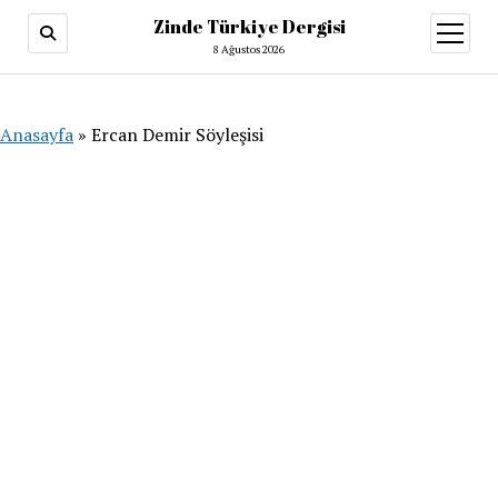
Zinde Türkiye Dergisi
menüy
aç
8 Ağustos 2026
Anasayfa
»
Ercan Demir Söyleşisi