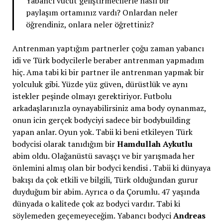
Yabancı vücut geliştirmecilerle nasıl bir
paylaşım ortamınız vardı? Onlardan neler
öğrendiniz, onlara neler öğrettiniz?
Antrenman yaptığım partnerler çoğu zaman yabancı
idi ve Türk bodycilerle beraber antrenman yapmadım
hiç. Ama tabi ki bir partner ile antrenman yapmak bir
yolculuk gibi. Yüzde yüz güven, dürüstlük ve aynı
istekler peşinde olmayı gerektiriyor. Futbolu
arkadaşlarınızla oynayabilirsiniz ama body oynanmaz,
onun icin gerçek bodyciyi sadece bir bodybuilding
yapan anlar. Oyun yok. Tabii ki beni etkileyen Türk
bodycisi olarak tanıdığım bir
Hamdullah Aykutlu
abim oldu. Olağanüstü savaşçı ve bir yarışmada her
önlemini almış olan bir bodyci kendisi . Tabii ki dünyaya
bakışı da çok etkili ve bilgili, Türk olduğundan gurur
duyduğum bir abim. Ayrıca o da Çorumlu. 47 yaşında
dünyada o kalitede çok az bodyci vardır. Tabi ki
söylemeden geçemeyeceğim. Yabancı bodyci
Andreas