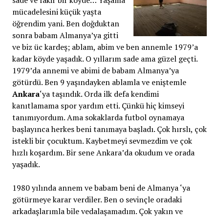
mücadelesini küçük yaşta
öğrendim yani. Ben doğduktan
sonra babam Almanya’ya gitti
ve biz üc kardeş; ablam, abim ve ben annemle 1979’a
kadar köyde yaşadık. O yıllarım sade ama güzel geçti.
1979’da annemi ve abimi de babam Almanya’ya
götürdü. Ben 9 yaşındayken ablamla ve eniştemle
Ankara
‘ya taşındık. Orda ilk defa kendimi
kanıtlamama spor yardım etti. Çünkü hiç kimseyi
tanımıyordum. Ama sokaklarda futbol oynamaya
başlayınca herkes beni tanımaya başladı. Çok hırslı, çok
istekli bir çocuktum. Kaybetmeyi sevmezdim ve çok
hızlı koşardım. Bir sene Ankara’da okudum ve orada
yaşadık.
1980 yılında annem ve babam beni de Almanya ‘ya
götürmeye karar verdiler. Ben o sevinçle oradaki
arkadaşlarımla bile vedalaşamadım. Çok yakın ve