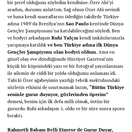
bir şeref olduğunu söyledim kendisine. Özer Abi’yi
aradım, durumu anlattım. Sağ olsun Özer Abi sevindi
ve bana kendi masraflarını ödediğin takdirde Türkiye
adına 1989’da Brezilya’nın
Sao Paulo
kentinde Dünya
Gençler Şampiyonası’na katılabileceğimi söyledi. Ben
ve bodyci arkadaşım
Ruhi Yalçın
kendi imkânlarımızla
yarışmaya katıldık
ve ben Türkiye adına ilk Dünya
Gençler Şampiyonu olan bodyci oldum.
Ama en
güzel olay eve döndüğümde Hürriyet Gazetesi’nin
küçük bir köşesindeki yazı ve bir fotoğraf yayınlanması
ile ailemin de ciddi bir yolda olduğumu anlaması idi.
Tabi ki Özer ağabeyimin yazdığı tebrik mektubundaki
sözlerin etkisini de unutmamak lazım,
“Bütün Türkiye
seninle gurur duyuyor, gözlerinden öperim”
demesi, benim için ilk defa milli olmak, üstün bir
gururdu. Ruhi arkadaşım 5. oldu ve bir süre sonra sporu
bıraktı.
Rahmetli Babam Belli Etmese de Gurur Duyar,