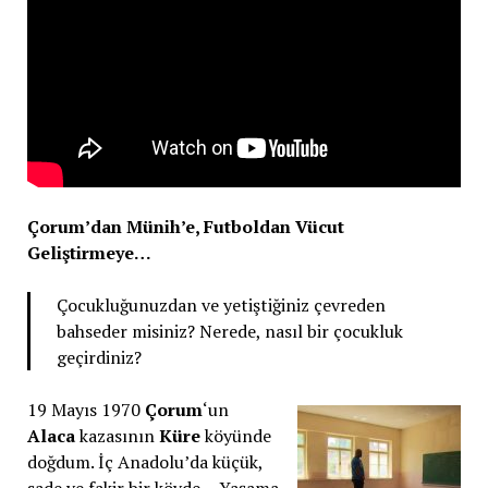
Çorum’dan Münih’e, Futboldan Vücut
Geliştirmeye…
Çocukluğunuzdan ve yetiştiğiniz çevreden
bahseder misiniz? Nerede, nasıl bir çocukluk
geçirdiniz?
19 Mayıs 1970
Çorum
‘un
Alaca
kazasının
Küre
köyünde
doğdum. İç Anadolu’da küçük,
sade ve fakir bir köyde… Yaşama