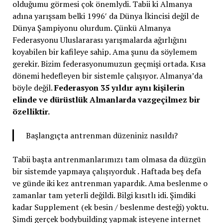
olduğumu görmesi çok önemlydi. Tabii ki Almanya
adına yarışsam belki 1996′ da Dünya İkincisi değil de
Dünya Şampiyonu olurdum. Çünkü Almanya
Federasyonu Uluslararası yarışmalarda ağırlığını
koyabilen bir kafileye sahip. Ama şunu da söylemem
gerekir. Bizim federasyonumuzun geçmişi ortada. Kısa
dönemi hedefleyen bir sistemle çalışıyor. Almanya’da
böyle değil.
Federasyon 35 yıldır aynı kişilerin
elinde ve dürüstlük Almanlarda vazgeçilmez bir
özelliktir.
Başlangıçta antrenman düzeniniz nasıldı?
Tabii başta antrenmanlarımızı tam olmasa da düzgün
bir sistemde yapmaya çalışıyorduk . Haftada beş defa
ve günde iki kez antrenman yapardık. Ama beslenme o
zamanlar tam yeterli değildi. Bilgi kısıtlı idi. Şimdiki
kadar Supplement (ek besin / beslenme desteği) yoktu.
Şimdi gerçek bodybuilding yapmak isteyene internet