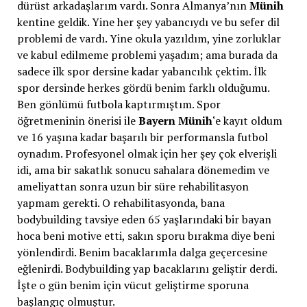
dürüst arkadaşlarım vardı. Sonra Almanya’nın
Münih
kentine geldik. Yine her şey yabancıydı ve bu sefer dil
problemi de vardı. Yine okula yazıldım, yine zorluklar
ve kabul edilmeme problemi yaşadım; ama burada da
sadece ilk spor dersine kadar yabancılık çektim. İlk
spor dersinde herkes gördü benim farklı olduğumu.
Ben gönlümü futbola kaptırmıştım. Spor
öğretmeninin önerisi ile
Bayern Münih
‘e kayıt oldum
ve 16 yaşına kadar başarılı bir performansla futbol
oynadım. Profesyonel olmak için her şey çok elverişli
idi, ama bir sakatlık sonucu sahalara dönemedim ve
ameliyattan sonra uzun bir süre rehabilitasyon
yapmam gerekti. O rehabilitasyonda, bana
bodybuilding tavsiye eden 65 yaşlarındaki bir bayan
hoca beni motive etti, sakın sporu bırakma diye beni
yönlendirdi. Benim bacaklarımla dalga geçercesine
eğlenirdi. Bodybuilding yap bacaklarını geliştir derdi.
İşte o gün benim için vücut geliştirme sporuna
başlangıç olmuştur.