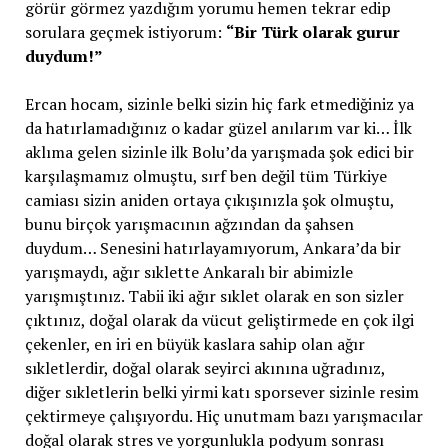
görür görmez yazdığım yorumu hemen tekrar edip
sorulara geçmek istiyorum:
“Bir Türk olarak gurur
duydum!”
Ercan hocam, sizinle belki sizin hiç fark etmediğiniz ya
da hatırlamadığınız o kadar güzel anılarım var ki… İlk
aklıma gelen sizinle ilk Bolu’da yarışmada şok edici bir
karşılaşmamız olmuştu, sırf ben değil tüm Türkiye
camiası sizin aniden ortaya çıkışınızla şok olmuştu,
bunu birçok yarışmacının ağzından da şahsen
duydum… Senesini hatırlayamıyorum, Ankara’da bir
yarışmaydı, ağır sıklette Ankaralı bir abimizle
yarışmıştınız. Tabii iki ağır sıklet olarak en son sizler
çıktınız, doğal olarak da vücut geliştirmede en çok ilgi
çekenler, en iri en büyük kaslara sahip olan ağır
sıkletlerdir, doğal olarak seyirci akınına uğradınız,
diğer sıkletlerin belki yirmi katı sporsever sizinle resim
çektirmeye çalışıyordu. Hiç unutmam bazı yarışmacılar
doğal olarak stres ve yorgunlukla podyum sonrası