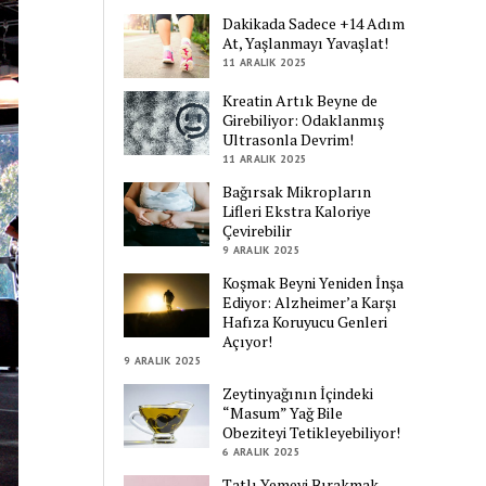
Dakikada Sadece +14 Adım
At, Yaşlanmayı Yavaşlat!
11 ARALIK 2025
Kreatin Artık Beyne de
Girebiliyor: Odaklanmış
Ultrasonla Devrim!
11 ARALIK 2025
Bağırsak Mikropların
Lifleri Ekstra Kaloriye
Çevirebilir
9 ARALIK 2025
Koşmak Beyni Yeniden İnşa
Ediyor: Alzheimer’a Karşı
Hafıza Koruyucu Genleri
Açıyor!
9 ARALIK 2025
Zeytinyağının İçindeki
“Masum” Yağ Bile
Obeziteyi Tetikleyebiliyor!
6 ARALIK 2025
Tatlı Yemeyi Bırakmak