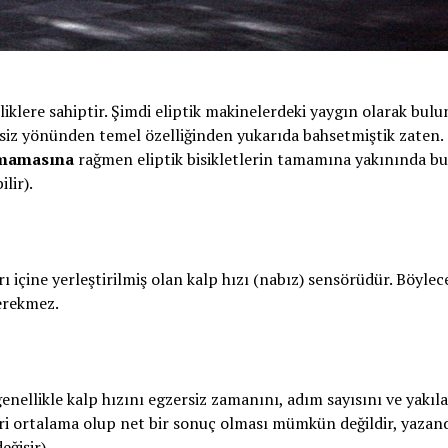
elliklere sahiptir. Şimdi eliptik makinelerdeki yaygın olarak bul
zersiz yönünden temel özelliğinden yukarıda bahsetmiştik zaten.
mamasına
rağmen eliptik bisikletlerin tamamına yakınında b
lir).
rı içine yerleştirilmiş olan kalp hızı (nabız) sensörüdür. Böylec
erekmez.
genellikle kalp hızını egzersiz zamanını, adım sayısını ve yakıl
ri ortalama olup net bir sonuç olması mümkün değildir, yazan
eğişir).