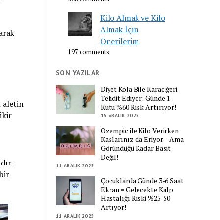
Kilo Almak ve Kilo
Almak İçin
yarak
Önerilerim
197 comments
SON YAZILAR
Diyet Kola Bile Karaciğeri
Tehdit Ediyor: Günde 1
u aletin
Kutu %60 Risk Artırıyor!
ikir
15 ARALIK 2025
Ozempic ile Kilo Verirken
Kaslarınız da Eriyor – Ama
Göründüğü Kadar Basit
Değil!
dır.
11 ARALIK 2025
bir
Çocuklarda Günde 3-6 Saat
Ekran = Gelecekte Kalp
Hastalığı Riski %25-50
Artıyor!
11 ARALIK 2025