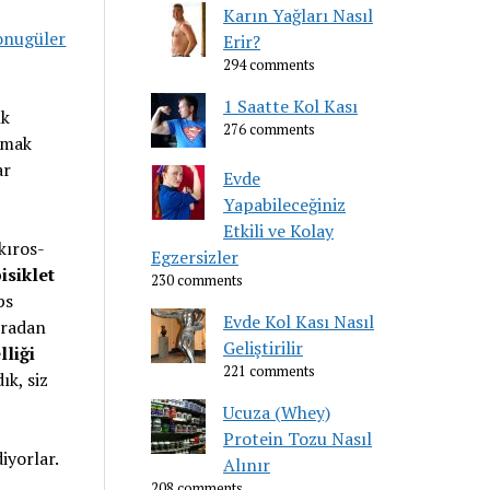
Karın Yağları Nasıl
onugüler
Erir?
294 comments
1 Saatte Kol Kası
ık
276 comments
pmak
ar
Evde
Yapabileceğiniz
Etkili ve Kolay
(kıros-
Egzersizler
bisiklet
230 comments
ps
Evde Kol Kası Nasıl
sıradan
Geliştirilir
lliği
221 comments
ık, siz
Ucuza (Whey)
Protein Tozu Nasıl
iyorlar.
Alınır
i
208 comments