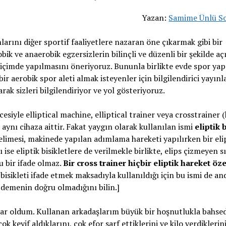
Yazan:
Samime Ünlü S
nlarını diğer sportif faaliyetlere nazaran öne çıkarmak gibi bir
obik ve anaerobik egzersizlerin bilinçli ve düzenli bir şekilde aç
 biçimde yapılmasını öneriyoruz. Bununla birlikte evde spor ya
r aerobik spor aleti almak isteyenler için bilgilendirici yayınl
rak sizleri bilgilendiriyor ve yol gösteriyoruz.
zcesiyle elliptical machine, elliptical trainer veya crosstrainer 
 aynı cihaza aittir. Fakat yaygın olarak kullanılan ismi
eliptik 
kelimesi, makinede yapılan adımlama hareketi yapılırken bir eli
dı ise eliptik bisikletlere de verilmekle birlikte, elips çizmeyen 
u bir ifade olmaz.
Bir cross trainer hiçbir eliptik hareket öze
bisikleti ifade etmek maksadıyla kullanıldığı için bu ismi de and
r demenin doğru olmadığını bilin.]
yar oldum. Kullanan arkadaşlarım büyük bir hoşnutlukla bahsed
 keyif aldıklarını, çok efor sarf ettiklerini ve kilo verdiklerin