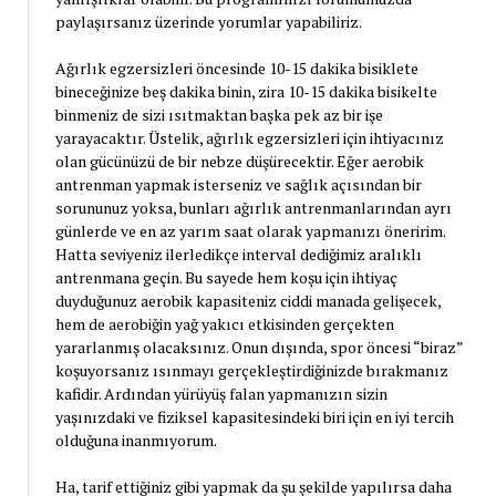
paylaşırsanız üzerinde yorumlar yapabiliriz.
Ağırlık egzersizleri öncesinde 10-15 dakika bisiklete
bineceğinize beş dakika binin, zira 10-15 dakika bisikelte
binmeniz de sizi ısıtmaktan başka pek az bir işe
yarayacaktır. Üstelik, ağırlık egzersizleri için ihtiyacınız
olan gücünüzü de bir nebze düşürecektir. Eğer aerobik
antrenman yapmak isterseniz ve sağlık açısından bir
sorununuz yoksa, bunları ağırlık antrenmanlarından ayrı
günlerde ve en az yarım saat olarak yapmanızı öneririm.
Hatta seviyeniz ilerledikçe interval dediğimiz aralıklı
antrenmana geçin. Bu sayede hem koşu için ihtiyaç
duyduğunuz aerobik kapasiteniz ciddi manada gelişecek,
hem de aerobiğin yağ yakıcı etkisinden gerçekten
yararlanmış olacaksınız. Onun dışında, spor öncesi “biraz”
koşuyorsanız ısınmayı gerçekleştirdiğinizde bırakmanız
kafidir. Ardından yürüyüş falan yapmanızın sizin
yaşınızdaki ve fiziksel kapasitesindeki biri için en iyi tercih
olduğuna inanmıyorum.
Ha, tarif ettiğiniz gibi yapmak da şu şekilde yapılırsa daha