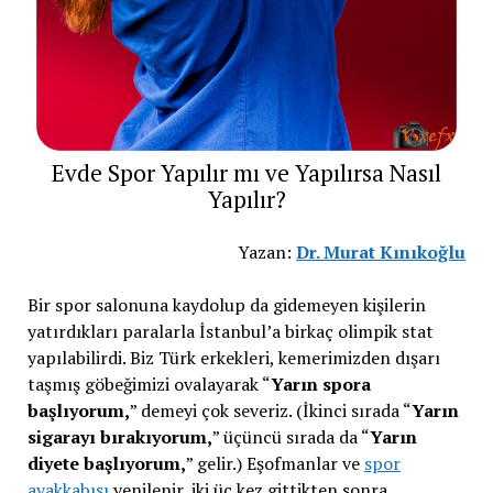
Evde Spor Yapılır mı ve Yapılırsa Nasıl
Yapılır?
Yazan:
Dr. Murat Kınıkoğlu
Bir spor salonuna kaydolup da gidemeyen kişilerin
yatırdıkları paralarla İstanbul’a birkaç olimpik stat
yapılabilirdi. Biz Türk erkekleri, kemerimizden dışarı
taşmış göbeğimizi ovalayarak “
Yarın spora
başlıyorum,
” demeyi çok severiz. (İkinci sırada “
Yarın
sigarayı bırakıyorum,
” üçüncü sırada da “
Yarın
diyete başlıyorum,
” gelir.) Eşofmanlar ve
spor
ayakkabısı
yenilenir, iki üç kez gittikten sonra