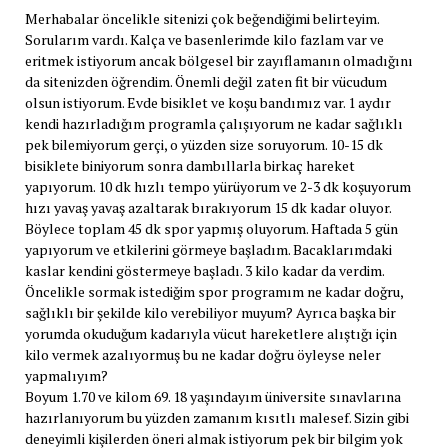
Merhabalar öncelikle sitenizi çok beğendiğimi belirteyim.
Sorularım vardı. Kalça ve basenlerimde kilo fazlam var ve
eritmek istiyorum ancak bölgesel bir zayıflamanın olmadığını
da sitenizden öğrendim. Önemli değil zaten fit bir vücudum
olsun istiyorum. Evde bisiklet ve koşu bandımız var. 1 aydır
kendi hazırladığım programla çalışıyorum ne kadar sağlıklı
pek bilemiyorum gerçi, o yüzden size soruyorum. 10-15 dk
bisiklete biniyorum sonra dambıllarla birkaç hareket
yapıyorum. 10 dk hızlı tempo yürüyorum ve 2-3 dk koşuyorum
hızı yavaş yavaş azaltarak bırakıyorum 15 dk kadar oluyor.
Böylece toplam 45 dk spor yapmış oluyorum. Haftada 5 gün
yapıyorum ve etkilerini görmeye başladım. Bacaklarımdaki
kaslar kendini göstermeye başladı. 3 kilo kadar da verdim.
Öncelikle sormak istediğim spor programım ne kadar doğru,
sağlıklı bir şekilde kilo verebiliyor muyum? Ayrıca başka bir
yorumda okuduğum kadarıyla vücut hareketlere alıştığı için
kilo vermek azalıyormuş bu ne kadar doğru öyleyse neler
yapmalıyım?
Boyum 1.70 ve kilom 69. 18 yaşındayım üniversite sınavlarına
hazırlanıyorum bu yüzden zamanım kısıtlı malesef. Sizin gibi
deneyimli kişilerden öneri almak istiyorum pek bir bilgim yok