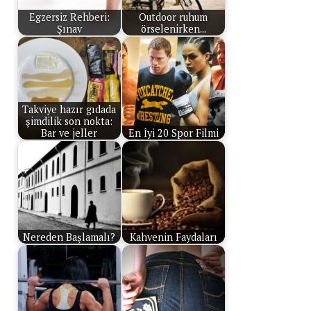
Egzersiz Rehberi:
Outdoor ruhum
Şınav
örselenirken...
Takviye hazır gıdada
şimdilik son nokta:
Bar ve jeller
En İyi 20 Spor Filmi
Nereden Başlamalı?
Kahvenin Faydaları