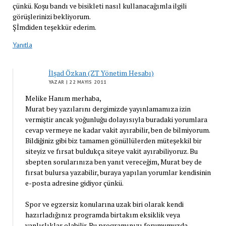
çünkü. Koşu bandı ve bisikleti nasıl kullanacağımla ilgili
görüşlerinizi bekliyorum.
Şİmdiden teşekkür ederim.
Yanıtla
İlşad Özkan (ZT Yönetim Hesabı)
YAZAR
| 22 MAYIS 2011
Melike Hanım merhaba,
Murat bey yazılarını dergimizde yayınlamamıza izin
vermiştir ancak yoğunluğu dolayısıyla buradaki yorumlara
cevap vermeye ne kadar vakit ayırabilir, ben de bilmiyorum.
Bildiğiniz gibi biz tamamen gönüllülerden müteşekkil bir
siteyiz ve fırsat buldukça siteye vakit ayırabiliyoruz. Bu
sbepten sorularınıza ben yanıt vereceğim, Murat bey de
fırsat bulursa yazabilir, buraya yapılan yorumlar kendisinin
e-posta adresine gidiyor çünkü.
Spor ve egzersiz konularına uzak biri olarak kendi
hazırladığınız programda birtakım eksiklik veya
yanlışlıklar olabilir. Bu programınızı forumumuzda