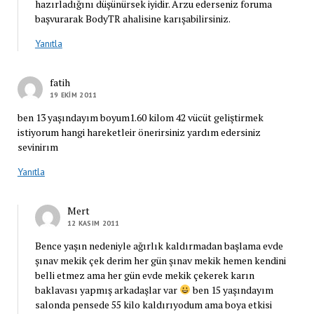
hazırladığını düşünürsek iyidir. Arzu ederseniz foruma
başvurarak BodyTR ahalisine karışabilirsiniz.
Yanıtla
fatih
19 EKIM 2011
ben 13 yaşındayım boyum1.60 kilom 42 vücüt geliştirmek
istiyorum hangi hareketleir önerirsiniz yardım edersiniz
sevinirım
Yanıtla
Mert
12 KASIM 2011
Bence yaşın nedeniyle ağırlık kaldırmadan başlama evde
şınav mekik çek derim her gün şınav mekik hemen kendini
belli etmez ama her gün evde mekik çekerek karın
baklavası yapmış arkadaşlar var
ben 15 yaşındayım
salonda pensede 55 kilo kaldırıyodum ama boya etkisi