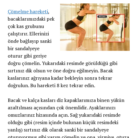
Çömelme hareketi
,
bacaklarımızdaki pek
çok kas grubunu
çalıştırır. Ellerinizi
önde bağlayıp sanki
bir sandalyeye
oturur gibi geriye
doğru çömelin. Yukarıdaki resimde görüldüğü gibi
sırtınız dik olsun ve öne doğru eğilmeyin. Bacak
kaslarınız ağrıyana kadar bekleyin sonra tekrar
doğrulun. Bu hareketi 8 kez tekrar edin.
Bacak ve kalça kasları diz kapaklarımıza binen yükün
azaltılması açısından çok önemlidir. Ayaklarınızı
omuzlarınız hizasında açın. Sağ yukarıdaki resimde
olduğu gibi (resim içinde bulunan küçük resimdeki
yanlış) sırtınız dik olarak sanki bir sandalyeye
oturuyormuş gibi yarım çömelin ve ona, yirmiye, otuza