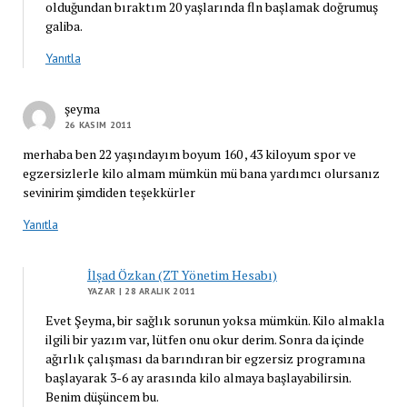
olduğundan bıraktım 20 yaşlarında fln başlamak doğrumuş
galiba.
Yanıtla
şeyma
26 KASIM 2011
merhaba ben 22 yaşındayım boyum 160 , 43 kiloyum spor ve
egzersizlerle kilo almam mümkün mü bana yardımcı olursanız
sevinirim şimdiden teşekkürler
Yanıtla
İlşad Özkan (ZT Yönetim Hesabı)
YAZAR
| 28 ARALIK 2011
Evet Şeyma, bir sağlık sorunun yoksa mümkün. Kilo almakla
ilgili bir yazım var, lütfen onu okur derim. Sonra da içinde
ağırlık çalışması da barındıran bir egzersiz programına
başlayarak 3-6 ay arasında kilo almaya başlayabilirsin.
Benim düşüncem bu.