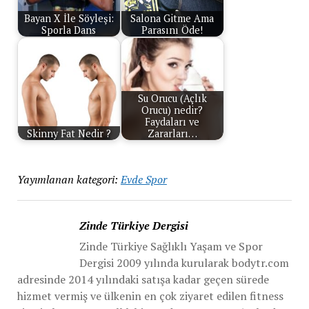
Bayan X İle Söyleşi:
Salona Gitme Ama
Sporla Dans
Parasını Öde!
Su Orucu (Açlık
Orucu) nedir?
Faydaları ve
Skinny Fat Nedir ?
Zararları…
Yayımlanan kategori:
Evde Spor
Zinde Türkiye Dergisi
Zinde Türkiye Sağlıklı Yaşam ve Spor
Dergisi 2009 yılında kurularak bodytr.com
adresinde 2014 yılındaki satışa kadar geçen sürede
hizmet vermiş ve ülkenin en çok ziyaret edilen fitness