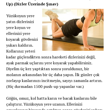
Up) (Dizler Üzerinde Şınav)
Yüzükoyun yere
yatın dizlerinizi
yere koyun ve
ellerinizi yere
koyarak gövdenizi
yukarı kaldırın.
Kollarınız yeteri
kadar güçlendikten sonra hareketi dizlerinizi değil,
ayak parmak uçlarını yere koyarak yapabilirsiniz.
Diyelim üç kez yaptıktan sonra yoruldunuz, bir
molanın arkasından bir üç daha yapın. İlk günler çok
zorlayıp kaslarınızı incitmeyin, sayıyı zamanla artırın.
(Hiç durmadan 1500 push-up yapanlar var.)
Göğüs, omuz, kol hatta karın ve bacak kaslarını bile
çalıştırır. Yüzükoyun yere uzanın. Ellerinizi
omuzlarınız hizasında açtıktan sonra gövdenizi yukarı