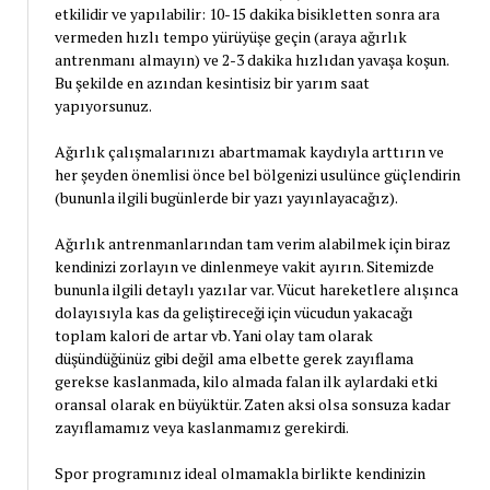
etkilidir ve yapılabilir: 10-15 dakika bisikletten sonra ara
vermeden hızlı tempo yürüyüşe geçin (araya ağırlık
antrenmanı almayın) ve 2-3 dakika hızlıdan yavaşa koşun.
Bu şekilde en azından kesintisiz bir yarım saat
yapıyorsunuz.
Ağırlık çalışmalarınızı abartmamak kaydıyla arttırın ve
her şeyden önemlisi önce bel bölgenizi usulünce güçlendirin
(bununla ilgili bugünlerde bir yazı yayınlayacağız).
Ağırlık antrenmanlarından tam verim alabilmek için biraz
kendinizi zorlayın ve dinlenmeye vakit ayırın. Sitemizde
bununla ilgili detaylı yazılar var. Vücut hareketlere alışınca
dolayısıyla kas da geliştireceği için vücudun yakacağı
toplam kalori de artar vb. Yani olay tam olarak
düşündüğünüz gibi değil ama elbette gerek zayıflama
gerekse kaslanmada, kilo almada falan ilk aylardaki etki
oransal olarak en büyüktür. Zaten aksi olsa sonsuza kadar
zayıflamamız veya kaslanmamız gerekirdi.
Spor programınız ideal olmamakla birlikte kendinizin