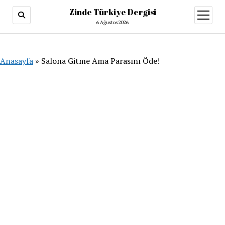
Zinde Türkiye Dergisi
menüy
aç
6 Ağustos 2026
Anasayfa
»
Salona Gitme Ama Parasını Öde!