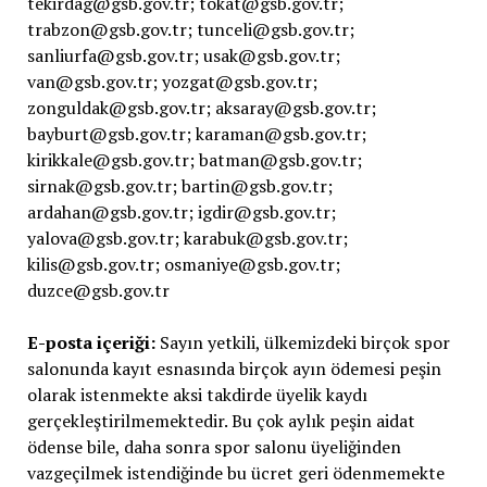
tekirdag@gsb.gov.tr; tokat@gsb.gov.tr;
trabzon@gsb.gov.tr; tunceli@gsb.gov.tr;
sanliurfa@gsb.gov.tr; usak@gsb.gov.tr;
van@gsb.gov.tr; yozgat@gsb.gov.tr;
zonguldak@gsb.gov.tr; aksaray@gsb.gov.tr;
bayburt@gsb.gov.tr; karaman@gsb.gov.tr;
kirikkale@gsb.gov.tr; batman@gsb.gov.tr;
sirnak@gsb.gov.tr; bartin@gsb.gov.tr;
ardahan@gsb.gov.tr; igdir@gsb.gov.tr;
yalova@gsb.gov.tr; karabuk@gsb.gov.tr;
kilis@gsb.gov.tr; osmaniye@gsb.gov.tr;
duzce@gsb.gov.tr
E-posta içeriği:
Sayın yetkili, ülkemizdeki birçok spor
salonunda kayıt esnasında birçok ayın ödemesi peşin
olarak istenmekte aksi takdirde üyelik kaydı
gerçekleştirilmemektedir. Bu çok aylık peşin aidat
ödense bile, daha sonra spor salonu üyeliğinden
vazgeçilmek istendiğinde bu ücret geri ödenmemekte