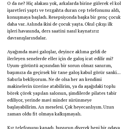
O da ne? Hiç alakası yok, arkalarda birine gülerek el kol
işaretleri yaptı ve tezgahta duran cep telefonunu aldı,
konuşmaya başladı. Resepsiyonda başka bir genç çocuk
daha var. Aslında ikisi de çocuk yaşta. Okul çıkışı ilk
işleri havasında, ders saatini nasıl kaynatırız
davranışlarındalar.
Ayağımda mavi galoşlar, deyince aklıma geldi de
ilerleyen senelerde eller için de galoş icat edilir mi?
Uyum-görüntü açısından bir sorun olmaz sanırım,
başımıza da geçirsek bir tane galoş kabul görür sanki…
Sabırla bekliyorum. Ne de olsa her an kendimi
makinelerin üzerine atabilirim, ya da aşağıdaki toplu
börek çörek yapılan salonun, şimdilerde pilates tabir
ediliyor, yerinde mavi minder sürünmeye
başlayabilirim. An meselesi. Çok heyecanlıyım. Uzun
zaman oldu fit olmaya kalkışmayalı.
Kız telefonunu kapadı, buyurun diyerek beni bir odaya