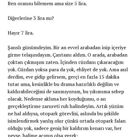
Ben orasını bilemem ama size 5 lira.
Diğerlerine 3 lira mı?
Hayır 7 lira.
Şanslı günümdeyim. Bir an evvel arabadan inip içeriye
girme telaşındayım. Çantamı aldım. O arada, arabadan
çoktan çıkmışım zaten. İçinden cüzdanı çıkaracağım
yok. Cüzdan yoksa para da yok, ehliyet de yok. Ama asıl
derdim, eve gidip gelirsem, gerçi en fazla 15 dakika
tutar ama, kesinlikle bu drama hazırlıklı değilim ve
kaldırabileceğimi de sanmıyorum, bu yıkımıma sebep
olacak. Nedense aklıma her koyduğumu, o an
gerçekleştirme zarureti ruh halindeyim. Artık yüzüm
ne hal aldıysa, otopark görevlisi, aslında bu şekilde
isimlendirmek yanlış olur çünkü ortada otopark falan
olduğu yok, sadece geniş bir kaldırım kenarı var, her
neyse, halime acımış olsa gerek;