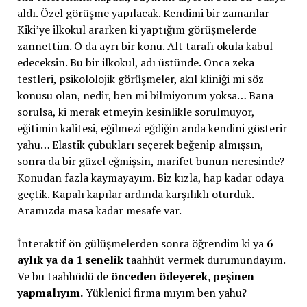
aldı. Özel görüşme yapılacak. Kendimi bir zamanlar
Kiki’ye ilkokul ararken ki yaptığım görüşmelerde
zannettim. O da ayrı bir konu. Alt tarafı okula kabul
edeceksin. Bu bir ilkokul, adı üstünde. Onca zeka
testleri, psikololojik görüşmeler, akıl kliniği mi söz
konusu olan, nedir, ben mi bilmiyorum yoksa… Bana
sorulsa, ki merak etmeyin kesinlikle sorulmuyor,
eğitimin kalitesi, eğilmezi eğdiğin anda kendini gösterir
yahu… Elastik çubukları seçerek beğenip almışsın,
sonra da bir güzel eğmişsin, marifet bunun neresinde?
Konudan fazla kaymayayım. Biz kızla, hap kadar odaya
geçtik. Kapalı kapılar ardında karşılıklı oturduk.
Aramızda masa kadar mesafe var.
İnteraktif ön gülüşmelerden sonra öğrendim ki ya
6
aylık ya da 1 senelik
taahhüt vermek durumundayım.
Ve bu taahhüdü de
önceden ödeyerek, peşinen
yapmalıyım.
Yüklenici firma mıyım ben yahu?