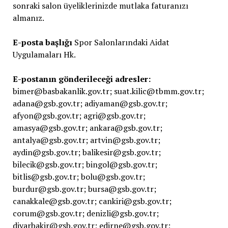
sonraki salon üyeliklerinizde mutlaka faturanızı
almanız.
E-posta başlığı
Spor Salonlarındaki Aidat
Uygulamaları Hk.
E-postanın gönderileceği adresler:
bimer@basbakanlik.gov.tr; suat.kilic@tbmm.gov.tr;
adana@gsb.gov.tr; adiyaman@gsb.gov.tr;
afyon@gsb.gov.tr; agri@gsb.gov.tr;
amasya@gsb.gov.tr; ankara@gsb.gov.tr;
antalya@gsb.gov.tr; artvin@gsb.gov.tr;
aydin@gsb.gov.tr; balikesir@gsb.gov.tr;
bilecik@gsb.gov.tr; bingol@gsb.gov.tr;
bitlis@gsb.gov.tr; bolu@gsb.gov.tr;
burdur@gsb.gov.tr; bursa@gsb.gov.tr;
canakkale@gsb.gov.tr; cankiri@gsb.gov.tr;
corum@gsb.gov.tr; denizli@gsb.gov.tr;
diyarbakir@gsb.gov.tr; edirne@gsb.gov.tr;