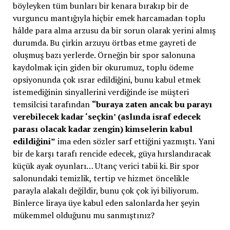
böyleyken tüm bunları bir kenara bırakıp bir de
vurguncu mantığıyla hiçbir emek harcamadan toplu
hâlde para alma arzusu da bir sorun olarak yerini almış
durumda. Bu çirkin arzuyu örtbas etme gayreti de
oluşmuş bazı yerlerde. Örneğin bir spor salonuna
kaydolmak için giden bir okurumuz, toplu ödeme
opsiyonunda çok ısrar edildiğini, bunu kabul etmek
istemediğinin sinyallerini verdiğinde ise müşteri
temsilcisi tarafından
“buraya zaten ancak bu parayı
verebilecek kadar ‘seçkin’ (aslında israf edecek
parası olacak kadar zengin) kimselerin kabul
edildiğini”
ima eden sözler sarf ettiğini yazmıştı. Yani
bir de karşı tarafı rencide edecek, güya hırslandıracak
küçük ayak oyunları… Utanç verici tabii ki. Bir spor
salonundaki temizlik, tertip ve hizmet öncelikle
parayla alakalı değildir, bunu çok çok iyi biliyorum.
Binlerce liraya üye kabul eden salonlarda her şeyin
mükemmel olduğunu mu sanmıştınız?