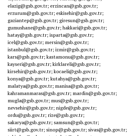
elazig@gsb.gov.tr; erzincan@gsb.gov.tr;
erzurum@gsb.gov.tr; eskisehir@gsb.gov.tr;
gaziantep@gsb.gov.tr; giresun@gsb.gov.tr;
gumushane@gsb.gov.tr; hakkari@gsb.gov.tr;
hatay@gsb.gov.tr; isparta@gsb.gov.tr;
icel@gsb.gov.tr; mersin@gsb.gov.tr;
istanbul@gsb.gov.tr; izmir@gsb.gov.tr;
kars@gsb.gov.tr; kastamonu@gsb.gov.tr;
kayseri@gsb.gov.tr; kirklareli@gsb.gov.tr;
kirsehir@gsb.gov.tr; kocaeli@gsb.gov.tr;
konya@gsb.gov.tr; kutahya@gsb.gov.tr;
malatya@gsb.gov.tr; manisa@gsb.gov.tr;
kahramanmaras@gsb.gov.tr; mardin@gsb.gov.tr;
mugla@gsb.gov.tr; mus@gsb.gov.tr;
nevsehir@gsb.gov.tr; nigde@gsb.gov.tr;
ordu@gsb.gov.tr; rize@gsb.gov.tr;
sakarya@gsb.gov.tr; samsun@gsb.gov.tr;
siirt@gsb.gov.tr; sinop@gsb.gov.tr; sivas@gsb.gov.tr;