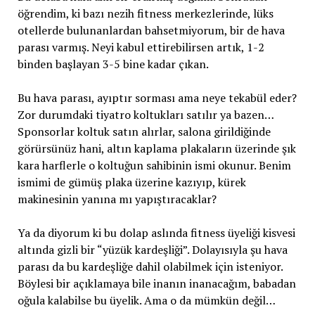
öğrendim, ki bazı nezih fitness merkezlerinde, lüks
otellerde bulunanlardan bahsetmiyorum, bir de hava
parası varmış. Neyi kabul ettirebilirsen artık, 1-2
binden başlayan 3-5 bine kadar çıkan.
Bu hava parası, ayıptır sorması ama neye tekabül eder?
Zor durumdaki tiyatro koltukları satılır ya bazen…
Sponsorlar koltuk satın alırlar, salona girildiğinde
görürsünüz hani, altın kaplama plakaların üzerinde şık
kara harflerle o koltuğun sahibinin ismi okunur. Benim
ismimi de gümüş plaka üzerine kazıyıp, kürek
makinesinin yanına mı yapıştıracaklar?
Ya da diyorum ki bu dolap aslında fitness üyeliği kisvesi
altında gizli bir “yüzük kardeşliği”. Dolayısıyla şu hava
parası da bu kardeşliğe dahil olabilmek için isteniyor.
Böylesi bir açıklamaya bile inanın inanacağım, babadan
oğula kalabilse bu üyelik. Ama o da mümkün değil…