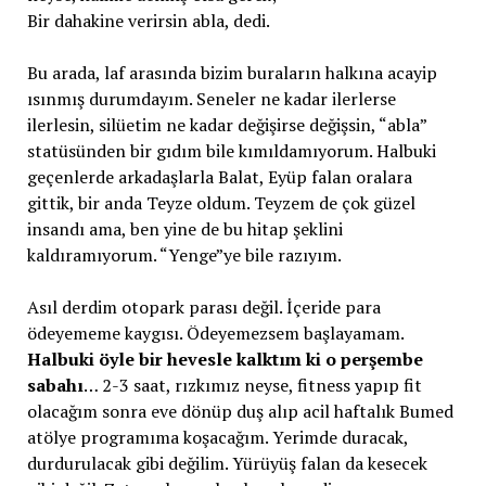
Bir dahakine verirsin abla, dedi.
Bu arada, laf arasında bizim buraların halkına acayip
ısınmış durumdayım. Seneler ne kadar ilerlerse
ilerlesin, silüetim ne kadar değişirse değişsin, “abla”
statüsünden bir gıdım bile kımıldamıyorum. Halbuki
geçenlerde arkadaşlarla Balat, Eyüp falan oralara
gittik, bir anda Teyze oldum. Teyzem de çok güzel
insandı ama, ben yine de bu hitap şeklini
kaldıramıyorum. “Yenge”ye bile razıyım.
Asıl derdim otopark parası değil. İçeride para
ödeyememe kaygısı. Ödeyemezsem başlayamam.
Halbuki öyle bir hevesle kalktım ki o perşembe
sabahı
… 2-3 saat, rızkımız neyse, fitness yapıp fit
olacağım sonra eve dönüp duş alıp acil haftalık Bumed
atölye programıma koşacağım. Yerimde duracak,
durdurulacak gibi değilim. Yürüyüş falan da kesecek