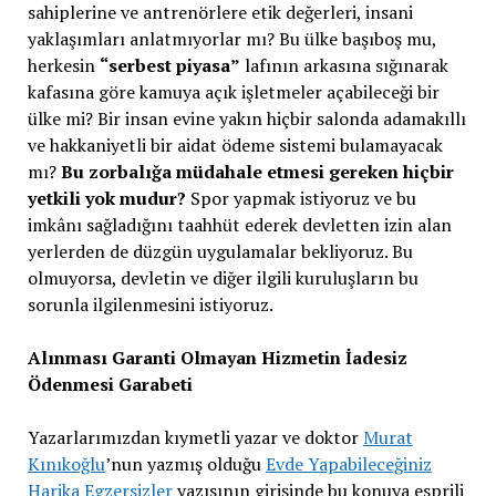
sahiplerine ve antrenörlere etik değerleri, insani
yaklaşımları anlatmıyorlar mı? Bu ülke başıboş mu,
herkesin
“serbest piyasa”
lafının arkasına sığınarak
kafasına göre kamuya açık işletmeler açabileceği bir
ülke mi? Bir insan evine yakın hiçbir salonda adamakıllı
ve hakkaniyetli bir aidat ödeme sistemi bulamayacak
mı?
Bu zorbalığa müdahale etmesi gereken hiçbir
yetkili yok mudur?
Spor yapmak istiyoruz ve bu
imkânı sağladığını taahhüt ederek devletten izin alan
yerlerden de düzgün uygulamalar bekliyoruz. Bu
olmuyorsa, devletin ve diğer ilgili kuruluşların bu
sorunla ilgilenmesini istiyoruz.
Alınması Garanti Olmayan Hizmetin İadesiz
Ödenmesi Garabeti
Yazarlarımızdan kıymetli yazar ve doktor
Murat
Kınıkoğlu
’nun yazmış olduğu
Evde Yapabileceğiniz
Harika Egzersizler
yazısının girişinde bu konuya esprili