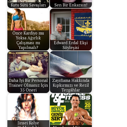
Kutu Sütü Savaşları
Sen Bir Enkazsın!
Önce Kardiyo mu
Yoksa Ağırlık
Çalışması mı
Edward Erdal Ekşi
Yapılmalı?
Söyleşisi
Daha İyi Bir Personal
Zayıflama Hakkında
Trainer Olmanız İçin
Kıpkırmızı ve Rezil
35 Öneri
Tezgâhlar
Jinsei Kolye