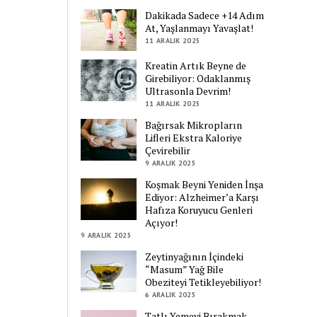
Dakikada Sadece +14 Adım
At, Yaşlanmayı Yavaşlat!
11 ARALIK 2025
Kreatin Artık Beyne de
Girebiliyor: Odaklanmış
Ultrasonla Devrim!
11 ARALIK 2025
Bağırsak Mikropların
Lifleri Ekstra Kaloriye
Çevirebilir
9 ARALIK 2025
Koşmak Beyni Yeniden İnşa
Ediyor: Alzheimer’a Karşı
Hafıza Koruyucu Genleri
Açıyor!
9 ARALIK 2025
Zeytinyağının İçindeki
“Masum” Yağ Bile
Obeziteyi Tetikleyebiliyor!
6 ARALIK 2025
Tatlı Yemeyi Bırakmak