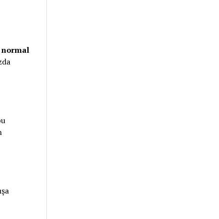
ı normal
zda
bu
n
ışa