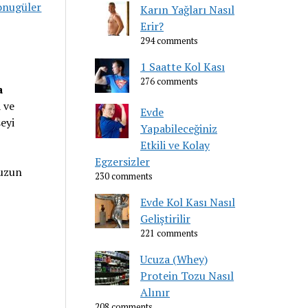
onugüler
Karın Yağları Nasıl
Erir?
294 comments
1 Saatte Kol Kası
276 comments
a
 ve
Evde
eyi
Yapabileceğiniz
Etkili ve Kolay
Egzersizler
 uzun
230 comments
Evde Kol Kası Nasıl
Geliştirilir
221 comments
Ucuza (Whey)
Protein Tozu Nasıl
Alınır
208 comments