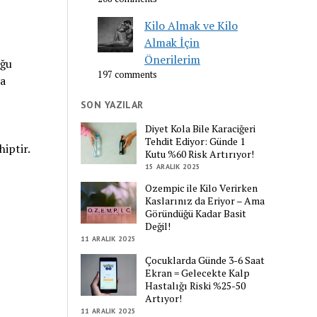
Kilo Almak ve Kilo
Almak İçin
Önerilerim
uğu
197 comments
ya
SON YAZILAR
Diyet Kola Bile Karaciğeri
Tehdit Ediyor: Günde 1
iptir.
Kutu %60 Risk Artırıyor!
15 ARALIK 2025
Ozempic ile Kilo Verirken
Kaslarınız da Eriyor – Ama
Göründüğü Kadar Basit
Değil!
11 ARALIK 2025
Çocuklarda Günde 3-6 Saat
Ekran = Gelecekte Kalp
Hastalığı Riski %25-50
Artıyor!
11 ARALIK 2025