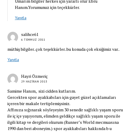
Umarım bilgiler herkes için yararlı olur Ebru
Hanım.Yorumunuz için teçekkürler.
Yanıtla
salihce61
6 TEMMUZ 2011
müthiş bilgiler..çok teşekkürler..bu konuda çok eksiğimiz var..
Yanıtla
Hayri Özmeriç
29 HAZIRAN 2013
Samime Hanım, sizi cidden kutlarım.
Gercekten spor ayakkabıları için gayet güzel açıklamaları
içeren bir makale tertiplemişsiniz.
Affınıza sığınarak söyleyeyim 30 senedir sağlıklı yaşam sporu
ile iç içe yaşıyorum, elimden geldikçe sağlıklı yaşam sporu ile
ilgili kitap ve dergileri okurum (Runner’s World mecmuasına
1990 dan beri aboneyim.) spor ayakkabıları hakkında b u