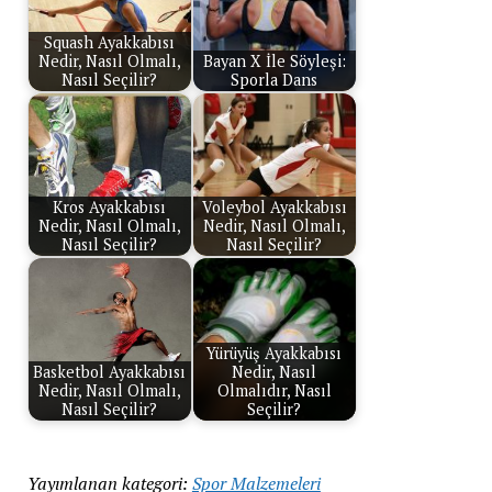
Squash Ayakkabısı
Nedir, Nasıl Olmalı,
Bayan X İle Söyleşi:
Nasıl Seçilir?
Sporla Dans
Kros Ayakkabısı
Voleybol Ayakkabısı
Nedir, Nasıl Olmalı,
Nedir, Nasıl Olmalı,
Nasıl Seçilir?
Nasıl Seçilir?
Yürüyüş Ayakkabısı
Basketbol Ayakkabısı
Nedir, Nasıl
Nedir, Nasıl Olmalı,
Olmalıdır, Nasıl
Nasıl Seçilir?
Seçilir?
Yayımlanan kategori:
Spor Malzemeleri