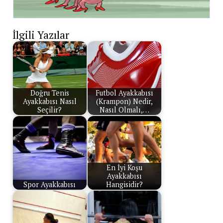
İlgili Yazılar
Doğru Tenis
Futbol Ayakkabısı
Ayakkabısı Nasıl
(Krampon) Nedir,
Seçilir?
Nasıl Olmalı,…
En İyi Koşu
Ayakkabısı
Spor Ayakkabısı
Hangisidir?