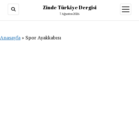
Zinde Türkiye Dergisi
menüy
aç
7 Ağustos 2026
Anasayfa
»
Spor Ayakkabısı