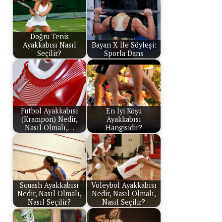
Doğru Tenis
Ayakkabısı Nasıl
Bayan X İle Söyleşi:
Seçilir?
Sporla Dans
Futbol Ayakkabısı
En İyi Koşu
(Krampon) Nedir,
Ayakkabısı
Nasıl Olmalı,…
Hangisidir?
Squash Ayakkabısı
Voleybol Ayakkabısı
Nedir, Nasıl Olmalı,
Nedir, Nasıl Olmalı,
Nasıl Seçilir?
Nasıl Seçilir?