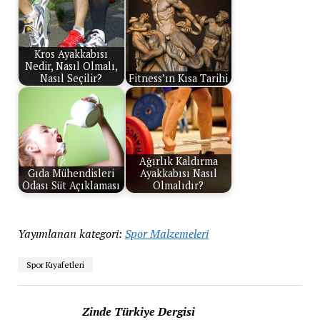
Kros Ayakkabısı
Nedir, Nasıl Olmalı,
Nasıl Seçilir?
Fitness’ın Kısa Tarihi
Ağırlık Kaldırma
Gıda Mühendisleri
Ayakkabısı Nasıl
Odası Süt Açıklaması
Olmalıdır?
Yayımlanan kategori:
Spor Malzemeleri
Spor Kıyafetleri
Zinde Türkiye Dergisi