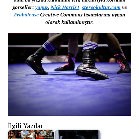
görseller:
yopuz
,
Nick Harris1
,
stereokultur.com
ve
Frabuleuse
Creative Commons lisanslarına uygun
olarak kullanılmıştır.
İlgili Yazılar