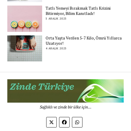
Tatlı Yemeyi Bırakmak Tatlı Krizini
Bitirmiyor, Bilim Kanıtladı!
5 ARALIK 2025
Orta Yaşta Verilen 5-7 Kilo, Ömrü Yıllarca
Uzatıyor!
4 ARALIK 2025
Zi
Tü
De
Sağlıklı ve zinde bir ülke için...