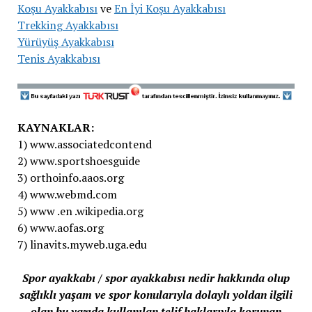
Koşu Ayakkabısı
ve
En İyi Koşu Ayakkabısı
Trekking Ayakkabısı
Yürüyüş Ayakkabısı
Tenis Ayakkabısı
KAYNAKLAR:
1) www.associatedcontend
2) www.sportshoesguide
3) orthoinfo.aaos.org
4) www.webmd.com
5) www .en .wikipedia.org
6) www.aofas.org
7) linavits.myweb.uga.edu
Spor ayakkabı / spor ayakkabısı nedir hakkında olup
sağlıklı yaşam ve spor konularıyla dolaylı yoldan ilgili
olan bu yazıda kullanılan telif haklarıyla korunan