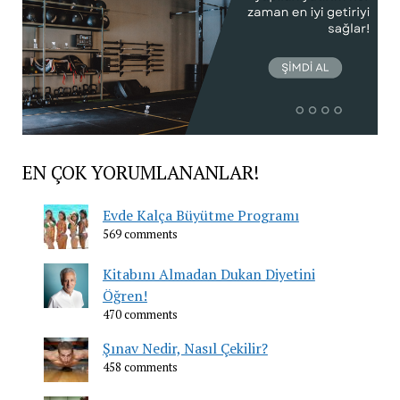
EN ÇOK YORUMLANANLAR!
Evde Kalça Büyütme Programı
569 comments
Kitabını Almadan Dukan Diyetini
Öğren!
470 comments
Şınav Nedir, Nasıl Çekilir?
458 comments