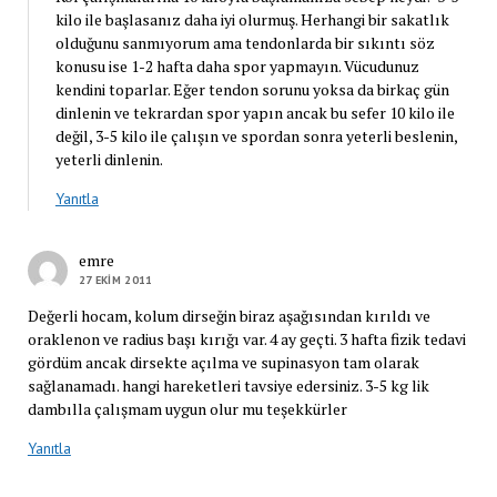
kilo ile başlasanız daha iyi olurmuş. Herhangi bir sakatlık
olduğunu sanmıyorum ama tendonlarda bir sıkıntı söz
konusu ise 1-2 hafta daha spor yapmayın. Vücudunuz
kendini toparlar. Eğer tendon sorunu yoksa da birkaç gün
dinlenin ve tekrardan spor yapın ancak bu sefer 10 kilo ile
değil, 3-5 kilo ile çalışın ve spordan sonra yeterli beslenin,
yeterli dinlenin.
Yanıtla
emre
27 EKIM 2011
Değerli hocam, kolum dirseğin biraz aşağısından kırıldı ve
oraklenon ve radius başı kırığı var. 4 ay geçti. 3 hafta fizik tedavi
gördüm ancak dirsekte açılma ve supinasyon tam olarak
sağlanamadı. hangi hareketleri tavsiye edersiniz. 3-5 kg lik
dambılla çalışmam uygun olur mu teşekkürler
Yanıtla