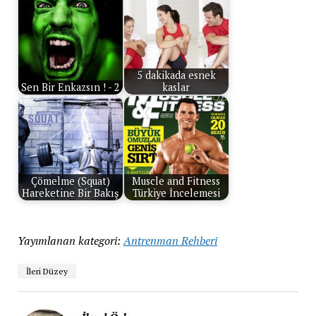
5 dakikada esnek
Sen Bir Enkazsın ! - 2
kaslar
Çömelme (Squat)
Muscle and Fitness
Hareketine Bir Bakış
Türkiye İncelemesi
Yayımlanan kategori:
Antrenman Rehberi
İleri Düzey