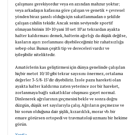
çalışması gerekiyordur veya en azından mahzur yoktur;
veya arkadaşın kafasına göre çalışan ve genetik + çevresel
yönden biraz şanslı olduğu için sakatlanmadan o şekilde
çalışan cahilin tekidir. Ancak senin seviyende sportif
olmayan birinin 10×10 yani 10 set 10’ar tekrardan ayakta
halter kaldırması demek, halterin ağırlığı da düşük değilse,
kasların aşırı zorlanması diyebileceğimiz bir rahatsızlığa
sebep olur. Bunun çeşitli tip ve dereceleri vardır ve
iyileşibilir niteliktedir.
Amatörlerin kas geliştirmesi için dünya genelinde çalışılan
hiçbir metot 10/10 gibi tekrar sayısını önermez, ortalama
değerler 3-5/8-15’dir diyebiliriz. İzole pazu hareketi olan
ayakta halter kaldırma zaten yeterince zor bir hareket,
zorlanmaya bağlı sakatlıklar oluşması gayet normal.
Dinlenerek ağrılarının geçmesini bekle ve sonra doğru
düzgün, düşük set sayılarıyla çalış. Ağrıların geçmezse ve
bir sorun olduğuna dair şişlik, kızarıklık, morar vb. bir
emare görürsen ortopedi ve travmatoloji uzmanı bir hekime
görün.
Yanıtla