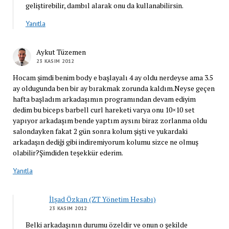
geliştirebilir, dambıl alarak onu da kullanabilirsin.
Yanıtla
Aykut Tüzemen
23 KASIM 2012
Hocam şimdi benim body e başlayalı 4 ay oldu nerdeyse ama 3.5
ay oldugunda ben bir ay bırakmak zorunda kaldım.Neyse geçen
hafta başladım arkadaşımın programından devam ediyim
dedim bu biceps barbell curl hareketi varya onu 10×10 set
yapıyor arkadaşım bende yaptım aysını biraz zorlanma oldu
salondayken fakat 2 gün sonra kolum şişti ve yukardaki
arkadaşın dediği gibi indiremiyorum kolumu sizce ne olmuş
olabilir?Şimdiden teşekkür ederim.
Yanıtla
İlşad Özkan (ZT Yönetim Hesabı)
23 KASIM 2012
Belki arkadaşının durumu özeldir ve onun o şekilde