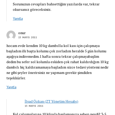
Sorunuzun cevapları bahsettiğim yazılarda var, tekrar
okursanız göreceksiniz.
Yanıtla
onur
15 MAYIS 2011
hocam evde kendim 10 kg dambılla kol kası için çalışmaya
başladım ilk başta kolumu çok zorladım heralde 5 gün kolumu
aşağıya indiremedim.1 hafta sonra tekrar çalışmayabaşlim
dedim bu sefer sol kolumla eskiden çok rahat kaldırdığım 10 kg
dambılı hiç kaldıramamaya başladım sizce tedavi yöntemi nedir
ne gibi şeyler önerirsiniz ne yapmam gerekir şimdiden
teşekkürler.
Yanıtla
İlşad Özkan (ZT Yönetim Hesabı)
15 MAYIS 2011
Kol çalışmalarına 10 kiloyla başlamanıza sebep neydi? 3-5