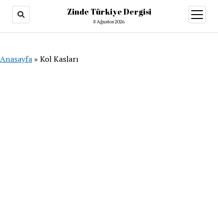
Zinde Türkiye Dergisi
menüy
aç
8 Ağustos 2026
Anasayfa
»
Kol Kasları