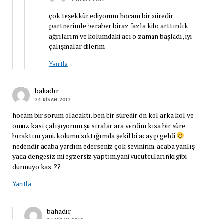
çok teşekkür ediyorum hocam bir süredir
partnerimle beraber biraz fazla kilo arttırdık
ağrılarım ve kolumdaki acı o zaman başladı, iyi
çalışmalar dilerim
Yanıtla
bahadır
24 NISAN 2012
hocam bir sorum olacaktı. ben bir süredir ön kol arka kol ve
omuz kası çalışıyorum.şu sıralar ara verdim kısa bir süre
bıraktım yani. kolumu sıktığımda şekil bi acayip geldi
nedendir acaba yardım ederseniz çok sevinirim. acaba yanlış
yada dengesiz mi egzersiz yaptım.yani vucutcularınki gibi
durmuyo kas. ??
Yanıtla
bahadır