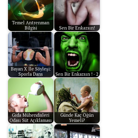
Temel Antrenman
Bilgisi
Sen Bir Enkazsın!
Bayan X İle Söyleşi:
Sporla Dans
Sen Bir Enkazsın ! - 2
Gıda Mühendisleri
Günde Kaç Öğün
Odası Süt Açıklaması
Yemeli?