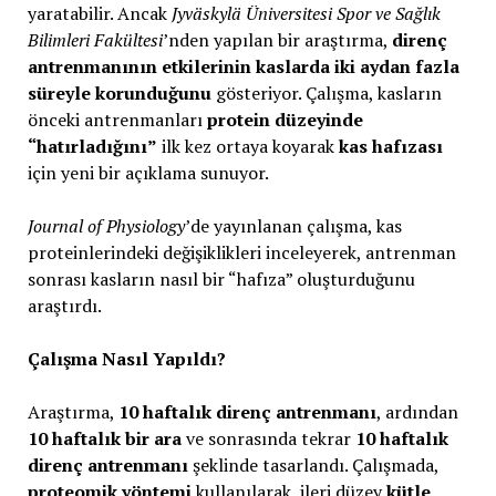
yaratabilir. Ancak
Jyväskylä Üniversitesi Spor ve Sağlık
Bilimleri Fakültesi
’nden yapılan bir araştırma,
direnç
antrenmanının etkilerinin kaslarda iki aydan fazla
süreyle korunduğunu
gösteriyor. Çalışma, kasların
önceki antrenmanları
protein düzeyinde
“hatırladığını”
ilk kez ortaya koyarak
kas hafızası
için yeni bir açıklama sunuyor.
Journal of Physiology
’de yayınlanan çalışma, kas
proteinlerindeki değişiklikleri inceleyerek, antrenman
sonrası kasların nasıl bir “hafıza” oluşturduğunu
araştırdı.
Çalışma Nasıl Yapıldı?
Araştırma,
10 haftalık direnç antrenmanı
, ardından
10 haftalık bir ara
ve sonrasında tekrar
10 haftalık
direnç antrenmanı
şeklinde tasarlandı. Çalışmada,
proteomik yöntemi
kullanılarak, ileri düzey
kütle