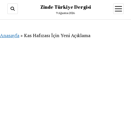
Zinde Türkiye Dergisi
menüy
aç
9 Ağustos 2026
Anasayfa
»
Kas Hafızası İçin Yeni Açıklama