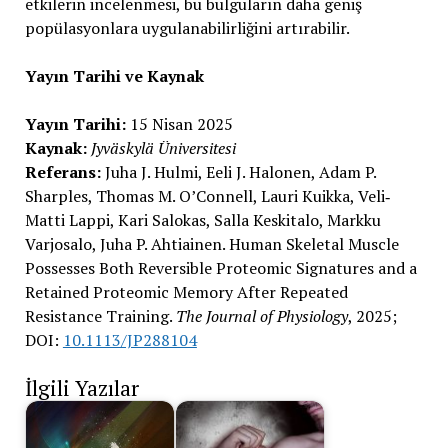
etkilerin incelenmesi, bu bulguların daha geniş
popülasyonlara uygulanabilirliğini artırabilir.
Yayın Tarihi ve Kaynak
Yayın Tarihi:
15 Nisan 2025
Kaynak:
Jyväskylä Üniversitesi
Referans:
Juha J. Hulmi, Eeli J. Halonen, Adam P.
Sharples, Thomas M. O’Connell, Lauri Kuikka, Veli‐
Matti Lappi, Kari Salokas, Salla Keskitalo, Markku
Varjosalo, Juha P. Ahtiainen. Human Skeletal Muscle
Possesses Both Reversible Proteomic Signatures and a
Retained Proteomic Memory After Repeated
Resistance Training.
The Journal of Physiology
, 2025;
DOI:
10.1113/JP288104
İlgili Yazılar