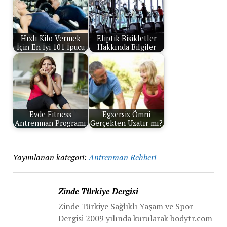
Hızlı Kilo Vermek
Eliptik Bisikletler
İçin En İyi 101 İpucu
Hakkında Bilgiler
Evde Fitness
Egzersiz Ömrü
Antrenman Programı
Gerçekten Uzatır mı?
Yayımlanan kategori:
Antrenman Rehberi
Zinde Türkiye Dergisi
Zinde Türkiye Sağlıklı Yaşam ve Spor
Dergisi 2009 yılında kurularak bodytr.com