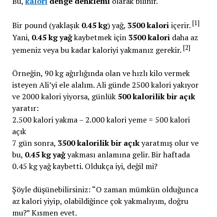
Bu,
kalori
denge denklemi
olarak bilinir.
[1]
Bir pound (yaklaşık
0.45 kg
) yağ,
3500 kalori
içerir.
Yani,
0.45 kg yağ
kaybetmek için
3500 kalori
daha az
[2]
yemeniz veya bu kadar kaloriyi yakmanız gerekir.
Örneğin, 90 kg ağırlığında olan ve hızlı kilo vermek
isteyen Ali’yi ele alalım. Ali günde 2500 kalori yakıyor
ve 2000 kalori yiyorsa, günlük
500 kalorilik bir açık
yaratır:
2.500 kalori yakma – 2.000 kalori yeme = 500 kalori
açık
7 gün sonra,
3500 kalorilik bir açık
yaratmış olur ve
bu,
0.45 kg yağ
yakması anlamına gelir. Bir haftada
0.45 kg yağ kaybetti. Oldukça iyi, değil mi?
Şöyle düşünebilirsiniz: “O zaman mümkün olduğunca
az kalori yiyip, olabildiğince çok yakmalıyım, doğru
mu?” Kısmen evet.