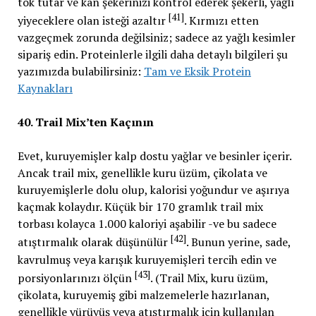
tok tutar ve kan şekerinizi kontrol ederek şekerli, yağlı
[41]
yiyeceklere olan isteği azaltır
. Kırmızı etten
vazgeçmek zorunda değilsiniz; sadece az yağlı kesimler
sipariş edin. Proteinlerle ilgili daha detaylı bilgileri şu
yazımızda bulabilirsiniz:
Tam ve Eksik Protein
Kaynakları
40. Trail Mix’ten Kaçının
Evet, kuruyemişler kalp dostu yağlar ve besinler içerir.
Ancak trail mix, genellikle kuru üzüm, çikolata ve
kuruyemişlerle dolu olup, kalorisi yoğundur ve aşırıya
kaçmak kolaydır. Küçük bir 170 gramlık trail mix
torbası kolayca 1.000 kaloriyi aşabilir -ve bu sadece
[42]
atıştırmalık olarak düşünülür
. Bunun yerine, sade,
kavrulmuş veya karışık kuruyemişleri tercih edin ve
[43]
porsiyonlarınızı ölçün
. (Trail Mix, kuru üzüm,
çikolata, kuruyemiş gibi malzemelerle hazırlanan,
genellikle yürüyüş veya atıştırmalık için kullanılan