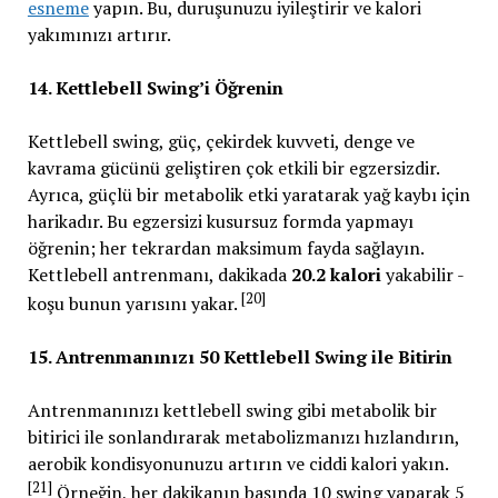
esneme
yapın. Bu, duruşunuzu iyileştirir ve kalori
yakımınızı artırır.
14. Kettlebell Swing’i Öğrenin
Kettlebell swing, güç, çekirdek kuvveti, denge ve
kavrama gücünü geliştiren çok etkili bir egzersizdir.
Ayrıca, güçlü bir metabolik etki yaratarak yağ kaybı için
harikadır. Bu egzersizi kusursuz formda yapmayı
öğrenin; her tekrardan maksimum fayda sağlayın.
Kettlebell antrenmanı, dakikada
20.2 kalori
yakabilir -
[20]
koşu bunun yarısını yakar.
15. Antrenmanınızı 50 Kettlebell Swing ile Bitirin
Antrenmanınızı kettlebell swing gibi metabolik bir
bitirici ile sonlandırarak metabolizmanızı hızlandırın,
aerobik kondisyonunuzu artırın ve ciddi kalori yakın.
[21]
Örneğin, her dakikanın başında 10 swing yaparak 5