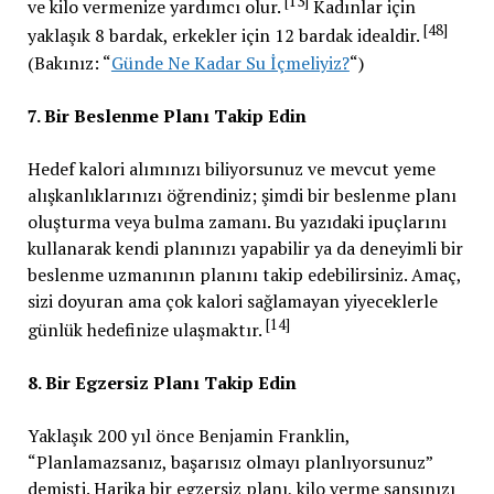
[13]
ve kilo vermenize yardımcı olur.
Kadınlar için
[48]
yaklaşık 8 bardak, erkekler için 12 bardak idealdir.
(Bakınız: “
Günde Ne Kadar Su İçmeliyiz?
“)
7. Bir Beslenme Planı Takip Edin
Hedef kalori alımınızı biliyorsunuz ve mevcut yeme
alışkanlıklarınızı öğrendiniz; şimdi bir beslenme planı
oluşturma veya bulma zamanı. Bu yazıdaki ipuçlarını
kullanarak kendi planınızı yapabilir ya da deneyimli bir
beslenme uzmanının planını takip edebilirsiniz. Amaç,
sizi doyuran ama çok kalori sağlamayan yiyeceklerle
[14]
günlük hedefinize ulaşmaktır.
8. Bir Egzersiz Planı Takip Edin
Yaklaşık 200 yıl önce Benjamin Franklin,
“Planlamazsanız, başarısız olmayı planlıyorsunuz”
demişti. Harika bir egzersiz planı, kilo verme şansınızı