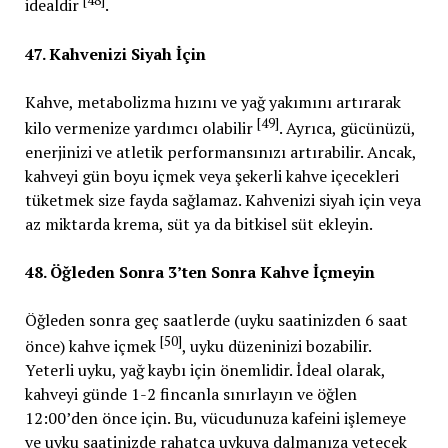
[48]
idealdir
.
47. Kahvenizi Siyah İçin
Kahve, metabolizma hızını ve yağ yakımını artırarak
[49]
kilo vermenize yardımcı olabilir
. Ayrıca, gücünüzü,
enerjinizi ve atletik performansınızı artırabilir. Ancak,
kahveyi gün boyu içmek veya şekerli kahve içecekleri
tüketmek size fayda sağlamaz. Kahvenizi siyah için veya
az miktarda krema, süt ya da bitkisel süt ekleyin.
48. Öğleden Sonra 3’ten Sonra Kahve İçmeyin
Öğleden sonra geç saatlerde (uyku saatinizden 6 saat
[50]
önce) kahve içmek
, uyku düzeninizi bozabilir.
Yeterli uyku, yağ kaybı için önemlidir. İdeal olarak,
kahveyi günde 1-2 fincanla sınırlayın ve öğlen
12:00’den önce için. Bu, vücudunuza kafeini işlemeye
ve uyku saatinizde rahatça uykuya dalmanıza yetecek