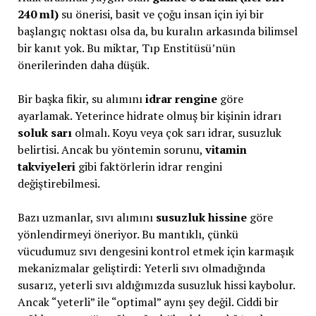
240 ml)
su önerisi, basit ve çoğu insan için iyi bir
başlangıç noktası olsa da, bu kuralın arkasında bilimsel
bir kanıt yok. Bu miktar, Tıp Enstitüsü’nün
önerilerinden daha düşük.
Bir başka fikir, su alımını
idrar rengine
göre
ayarlamak. Yeterince hidrate olmuş bir kişinin idrarı
soluk sarı
olmalı. Koyu veya çok sarı idrar, susuzluk
belirtisi. Ancak bu yöntemin sorunu,
vitamin
takviyeleri
gibi faktörlerin idrar rengini
değiştirebilmesi.
Bazı uzmanlar, sıvı alımını
susuzluk hissine
göre
yönlendirmeyi öneriyor. Bu mantıklı, çünkü
vücudumuz sıvı dengesini kontrol etmek için karmaşık
mekanizmalar geliştirdi: Yeterli sıvı olmadığında
susarız, yeterli sıvı aldığımızda susuzluk hissi kaybolur.
Ancak “yeterli” ile “optimal” aynı şey değil. Ciddi bir