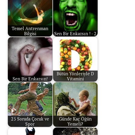
Temel Antrenman
Bilgisi
Sen Bir Enkazsın ! - 2
Bütün Yönleriyle D
Sen Bir Enkazsın!
Vitamini
25 Soruda Çocuk ve
Günde Kaç Öğün
Spor
Yemeli?