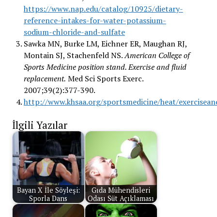
https://www.nap.edu/catalog/10925/dietary-
reference-intakes-for-water-potassium-
sodium-chloride-and-sulfate
Sawka MN, Burke LM, Eichner ER, Maughan RJ,
Montain SJ, Stachenfeld NS.
American College of
Sports Medicine position stand. Exercise and fluid
replacement.
Med Sci Sports Exerc.
2007;39(2):377-390.
http://www.khsaa.org/sportsmedicine/heat/exercisean
İlgili Yazılar
Bayan X İle Söyleşi:
Gıda Mühendisleri
Sporla Dans
Odası Süt Açıklaması