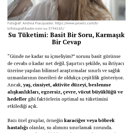
Fotoğraf: Andrea Piacquadio: https://www.pexels.com/tr-
tr/fotograf/kadin-icen-su-3794165/
Su Tüketimi: Basit Bir Soru, Karmaşık
Bir Cevap
“Günde ne kadar su içmeliyim?” sorusu basit görünse
de cevabı o kadar net değil. Şaşırtıcı şekilde, su ihtiyacı
üzerine yapılan bilimsel araştırmalar sınırlı ve sağlık
uzmanlarının önerileri de oldukça çeşitlilik gösteriyor.
Ancak,
yaş, cinsiyet, aktivite düzeyi, beslenme
alışkanlıkları, egzersiz, çevre, vücut büyüklüğü ve
hedefler
gibi faktörlerin optimal su tüketimini
etkilediği açık.
Bazı özel gruplar, örneğin
karaciğer veya böbrek
hastalığı
olanlar, su alımını sınırlamak zorunda.