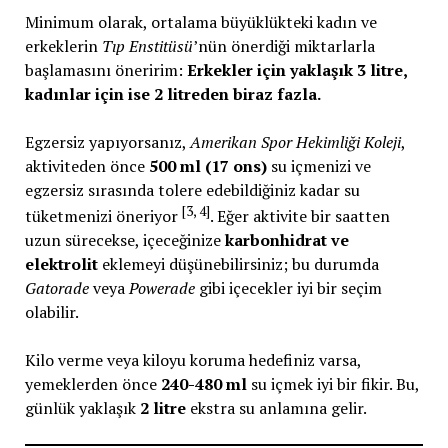
Minimum olarak, ortalama büyüklükteki kadın ve
erkeklerin
Tıp Enstitüsü
’nün önerdiği miktarlarla
başlamasını öneririm:
Erkekler için yaklaşık 3 litre,
kadınlar için ise 2 litreden biraz fazla.
Egzersiz yapıyorsanız,
Amerikan Spor Hekimliği Koleji
,
aktiviteden önce
500 ml (17 ons)
su içmenizi ve
egzersiz sırasında tolere edebildiğiniz kadar su
[3, 4]
tüketmenizi öneriyor
. Eğer aktivite bir saatten
uzun sürecekse, içeceğinize
karbonhidrat ve
elektrolit
eklemeyi düşünebilirsiniz; bu durumda
Gatorade
veya
Powerade
gibi içecekler iyi bir seçim
olabilir.
Kilo verme veya kiloyu koruma hedefiniz varsa,
yemeklerden önce
240-480 ml
su içmek iyi bir fikir. Bu,
günlük yaklaşık
2 litre
ekstra su anlamına gelir.