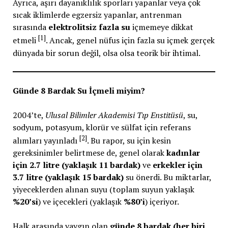
Ayrıca, aşırı dayanıklılık sporları yapanlar veya çok
sıcak iklimlerde egzersiz yapanlar, antrenman
sırasında
elektrolitsiz fazla su
içmemeye dikkat
[1]
etmeli
. Ancak, genel nüfus için fazla su içmek gerçek
dünyada bir sorun değil, olsa olsa teorik bir ihtimal.
Günde 8 Bardak Su İçmeli miyim?
2004’te,
Ulusal Bilimler Akademisi Tıp Enstitüsü
, su,
sodyum, potasyum, klorür ve sülfat için referans
[2]
alımları yayınladı
. Bu rapor, su için kesin
gereksinimler belirtmese de, genel olarak
kadınlar
için 2.7 litre (yaklaşık 11 bardak)
ve
erkekler için
3.7 litre (yaklaşık 15 bardak)
su önerdi. Bu miktarlar,
yiyeceklerden alınan suyu (toplam suyun yaklaşık
%20’si
) ve içecekleri (yaklaşık
%80’i
) içeriyor.
Halk arasında yaygın olan
günde 8 bardak (her biri