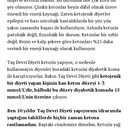
düşerse ketozis olabilir. Bu durumda bile çok kötü bir
şey olmuyor. Çünkü ketonlar beyin dâhil olmak üzere
önemli bir enerji kaynağı. Zaten ketojenik diyetler
epilepsi ve bazı nörolojik hastalıklarda bir yüz yıla
yakın zamandır başarı ile kullanılıyor. Aslında ketozis
patolojik değil, fizyolojik bir durum. Ketonlar bir zehir
değil. Beyin ve kalp şekere göre ketonları %25 daha
verimli bir enerji kaynağı olarak kullanıyor.
Taş Devri Diyeti ketozis yapıyor, o nedenle
kullanmayın diyenler buradaki ketozisi diyabetik koma
ile karıştırıyorlar. Bakın Taş Devri Diyeti gibi
ketojenik
bir diyeti yapan kişinin kan keton düzeyi 1-3
mmol/L’dir, hâlbuki bu düzey diyabetik komada 15
mmol/L’nin üzerine
çıkıyor.
Ben 10 yıldır Taş Devri Diyeti yapıyorum idrarımda
yaptığım tahlillerde hiçbir zaman ketona
rastlamadım.
Baştaki cümlemize dönelim. Ketozis yağ