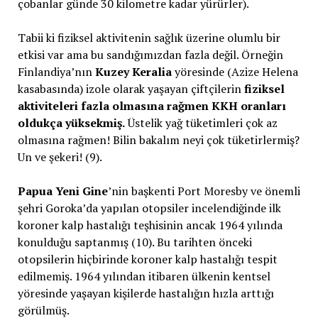
çobanlar günde 30 kilometre kadar yürürler).
Tabii ki fiziksel aktivitenin sağlık üzerine olumlu bir
etkisi var ama bu sandığımızdan fazla değil. Örneğin
Finlandiya’nın
Kuzey Keralia
yöresinde (Azize Helena
kasabasında) izole olarak yaşayan çiftçilerin
fiziksel
aktiviteleri fazla olmasına rağmen KKH oranları
oldukça yüksekmiş.
Üstelik yağ tüketimleri çok az
olmasına rağmen! Bilin bakalım neyi çok tüketirlermiş?
Un ve şekeri! (9).
Papua Yeni Gine
’nin başkenti Port Moresby ve önemli
şehri Goroka’da yapılan otopsiler incelendiğinde ilk
koroner kalp hastalığı teşhisinin ancak 1964 yılında
konulduğu saptanmış (10). Bu tarihten önceki
otopsilerin hiçbirinde koroner kalp hastalığı tespit
edilmemiş. 1964 yılından itibaren ülkenin kentsel
yöresinde yaşayan kişilerde hastalığın hızla arttığı
görülmüş.