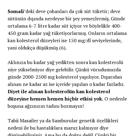
Somali
’deki deve çobanları da çok süt tüketir; deve
sütünün dışında nerdeyse bir şey yemezlermiş. Günde
ortalama 6-7 litre kadar süt içiyor ve böylelikle 400-
450 gram kadar yağ tüketiyorlarmış. Onların ortalama
kan kolesterol düzeyleri ise 150 mg/dl seviyelerinde,
yani oldukça düşükmüş (6).
Aklınıza bu kadar yağ yedikten sonra kan kolesterolü
niye yükselmiyor diye gelebilir. Çünkü vücudumuzda
günde 2000-2500 mg kolesterol yapılıyor. Dışarıdan
alınan ne kadar az ise içeride yapılan o kadar fazladır.
Diyet ile alınan kolesterolün kan kolesterol
düzeyine hemen hemen hiçbir etkisi yok.
O nedenle
boşuna ağzınızın tadını bozmayın!
Tabii Masailer ya da Samburular genetik özellikleri
nedeni ile bu hastalıklara maruz kalmıyor diye
düşünebilirsiniz. Ama bu da doğru değil. Çünkü bir