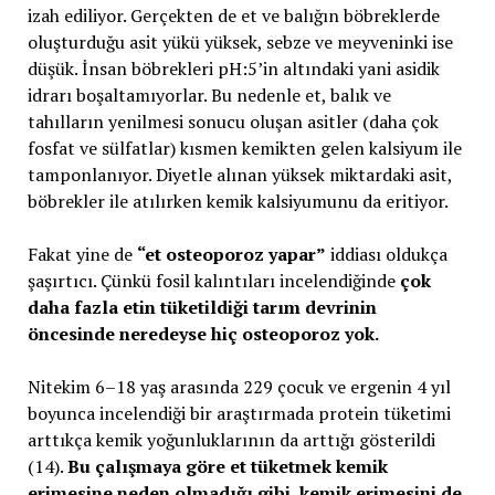
izah ediliyor. Gerçekten de et ve balığın böbreklerde
oluşturduğu asit yükü yüksek, sebze ve meyveninki ise
düşük. İnsan böbrekleri pH:5’in altındaki yani asidik
idrarı boşaltamıyorlar. Bu nedenle et, balık ve
tahılların yenilmesi sonucu oluşan asitler (daha çok
fosfat ve sülfatlar) kısmen kemikten gelen kalsiyum ile
tamponlanıyor. Diyetle alınan yüksek miktardaki asit,
böbrekler ile atılırken kemik kalsiyumunu da eritiyor.
Fakat yine de
“et osteoporoz yapar”
iddiası oldukça
şaşırtıcı. Çünkü fosil kalıntıları incelendiğinde
çok
daha fazla etin tüketildiği tarım devrinin
öncesinde neredeyse hiç osteoporoz yok.
Nitekim 6–18 yaş arasında 229 çocuk ve ergenin 4 yıl
boyunca incelendiği bir araştırmada protein tüketimi
arttıkça kemik yoğunluklarının da arttığı gösterildi
(14).
Bu çalışmaya göre et tüketmek kemik
erimesine neden olmadığı gibi, kemik erimesini de