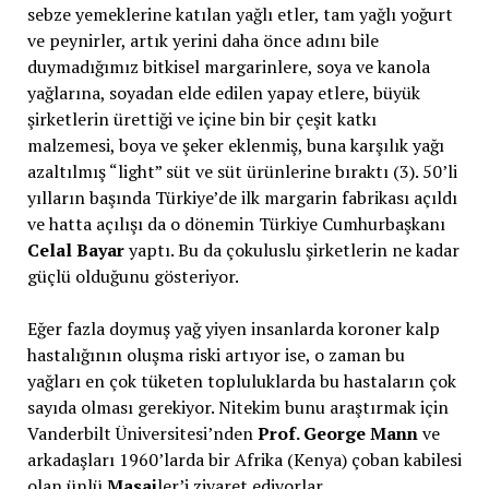
sebze yemeklerine katılan yağlı etler, tam yağlı yoğurt
ve peynirler, artık yerini daha önce adını bile
duymadığımız bitkisel margarinlere, soya ve kanola
yağlarına, soyadan elde edilen yapay etlere, büyük
şirketlerin ürettiği ve içine bin bir çeşit katkı
malzemesi, boya ve şeker eklenmiş, buna karşılık yağı
azaltılmış “light” süt ve süt ürünlerine bıraktı (3). 50’li
yılların başında Türkiye’de ilk margarin fabrikası açıldı
ve hatta açılışı da o dönemin Türkiye Cumhurbaşkanı
Celal Bayar
yaptı. Bu da çokuluslu şirketlerin ne kadar
güçlü olduğunu gösteriyor.
Eğer fazla doymuş yağ yiyen insanlarda koroner kalp
hastalığının oluşma riski artıyor ise, o zaman bu
yağları en çok tüketen topluluklarda bu hastaların çok
sayıda olması gerekiyor. Nitekim bunu araştırmak için
Vanderbilt Üniversitesi’nden
Prof. George Mann
ve
arkadaşları 1960’larda bir Afrika (Kenya) çoban kabilesi
olan ünlü
Masai
ler’i ziyaret ediyorlar.