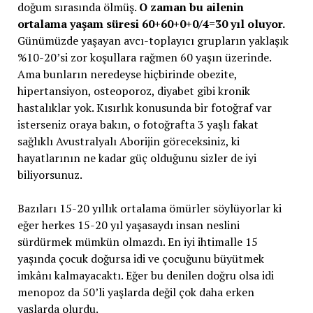
doğum sırasında ölmüş.
O zaman bu ailenin
ortalama yaşam süresi 60+60+0+0/4=30 yıl oluyor.
Günümüzde yaşayan avcı-toplayıcı grupların yaklaşık
%10-20’si zor koşullara rağmen 60 yaşın üzerinde.
Ama bunların neredeyse hiçbirinde obezite,
hipertansiyon, osteoporoz, diyabet gibi kronik
hastalıklar yok. Kısırlık konusunda bir fotoğraf var
isterseniz oraya bakın, o fotoğrafta 3 yaşlı fakat
sağlıklı Avustralyalı Aborijin göreceksiniz, ki
hayatlarının ne kadar güç olduğunu sizler de iyi
biliyorsunuz.
Bazıları 15-20 yıllık ortalama ömürler söylüyorlar ki
eğer herkes 15-20 yıl yaşasaydı insan neslini
sürdürmek mümkün olmazdı. En iyi ihtimalle 15
yaşında çocuk doğursa idi ve çocuğunu büyütmek
imkânı kalmayacaktı. Eğer bu denilen doğru olsa idi
menopoz da 50’li yaşlarda değil çok daha erken
yaşlarda olurdu.