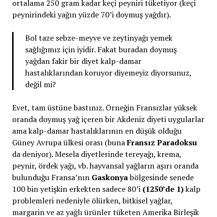
ortalama 250 gram kadar keçi peyniri tüketiyor (keçi
peynirindeki yağın yüzde 70’i doymuş yağdır).
Bol taze sebze-meyve ve zeytinyağı yemek
sağlığımız için iyidir. Fakat buradan doymuş
yağdan fakir bir diyet kalp-damar
hastalıklarından koruyor diyemeyiz diyorsunuz,
değil mi?
Evet, tam üstüne bastınız. Örneğin Fransızlar yüksek
oranda doymuş yağ içeren bir Akdeniz diyeti uygularlar
ama kalp-damar hastalıklarının en düşük olduğu
Güney Avrupa ülkesi orası (buna
Fransız Paradoksu
da deniyor). Mesela diyetlerinde tereyağı, krema,
peynir, ördek yağı, vb. hayvansal yağların aşırı oranda
bulunduğu Fransa’nın
Gaskonya
bölgesinde senede
100 bin yetişkin erkekten sadece 80’i
(1250’de 1)
kalp
problemleri nedeniyle ölürken, bitkisel yağlar,
margarin ve az yağlı ürünler tüketen Amerika Birleşik