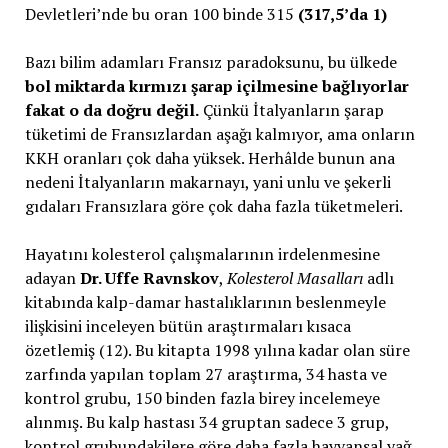
Devletleri’nde bu oran 100 binde 315
(317,5’da 1)
Bazı bilim adamları Fransız paradoksunu, bu ülkede
bol miktarda kırmızı şarap içilmesine bağlıyorlar
fakat o da doğru değil.
Çünkü İtalyanların şarap
tüketimi de Fransızlardan aşağı kalmıyor, ama onların
KKH oranları çok daha yüksek. Herhâlde bunun ana
nedeni İtalyanların makarnayı, yani unlu ve şekerli
gıdaları Fransızlara göre çok daha fazla tüketmeleri.
Hayatını kolesterol çalışmalarının irdelenmesine
adayan
Dr. Uffe Ravnskov
,
Kolesterol Masalları
adlı
kitabında kalp-damar hastalıklarının beslenmeyle
ilişkisini inceleyen bütün araştırmaları kısaca
özetlemiş (12). Bu kitapta 1998 yılına kadar olan süre
zarfında yapılan toplam 27 araştırma, 34 hasta ve
kontrol grubu, 150 binden fazla birey incelemeye
alınmış. Bu kalp hastası 34 gruptan sadece 3 grup,
kontrol grubundakilere göre daha fazla hayvansal yağ