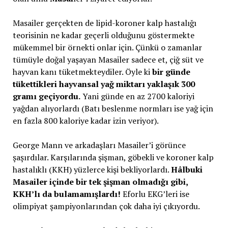
Masailer gerçekten de lipid-koroner kalp hastalığı
teorisinin ne kadar geçerli olduğunu göstermekte
mükemmel bir örnekti onlar için. Çünkü o zamanlar
tümüyle doğal yaşayan Masailer sadece et, çiğ süt ve
hayvan kanı tüketmekteydiler. Öyle ki
bir günde
tükettikleri hayvansal yağ miktarı yaklaşık 300
gramı geçiyordu.
Yani günde en az 2700 kaloriyi
yağdan alıyorlardı (Batı beslenme normları ise yağ için
en fazla 800 kaloriye kadar izin veriyor).
George Mann ve arkadaşları Masailer’i görünce
şaşırdılar. Karşılarında şişman, göbekli ve koroner kalp
hastalıklı (KKH) yüzlerce kişi bekliyorlardı.
Hâlbuki
Masailer içinde bir tek şişman olmadığı gibi,
KKH’lı da bulamamışlardı!
Eforlu EKG’leri ise
olimpiyat şampiyonlarından çok daha iyi çıkıyordu.