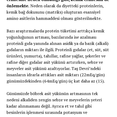
önlemekte.
Neden olarak da diyetteki proteinlerin,
kemik bağ dokusunu (matriks) oluşturan esansiyel
amino asitlerin hammaddesi olması gösterilmekte.
Bazı araştırmalarda protein tüketimi arttıkça kemik
yoğunluğunun artması, bazılarında ise azalması
proteinli gıda yanında alınan asidik ya da bazik (alkali)
gıdaların miktarı ile ilgili. Proteinli gıdalar (et, süt, süt
ürünleri, yumurta), tahıllar, rafine yağlar, şekerler ve
rafine diğer gıdalar asit yükünü artırırken, sebze ve
meyveler asit yükünü azaltıyorlar. Taş Devri’ndeki
insanların idrarla attıkları asit miktarı (22mEq/gün)
günümüzdekinden (64mEq/gün) üç kat daha az (15).
Günümüzde böbrek asit yükünün artmasının tek
nedeni alkaliden zengin sebze ve meyvelerin yeteri
kadar alınmaması değil. Ayrıca et ve tahıl gibi
besinlerin işlenmesi sırasında potasyum ve