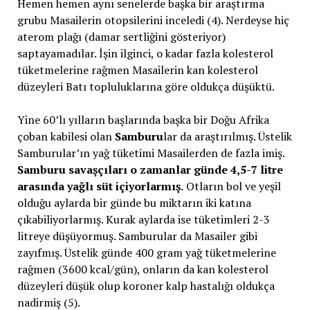
Hemen hemen aynı senelerde başka bir araştırma
grubu Masailerin otopsilerini inceledi (4). Nerdeyse hiç
aterom plağı (damar sertliğini gösteriyor)
saptayamadılar. İşin ilginci, o kadar fazla kolesterol
tüketmelerine rağmen Masailerin kan kolesterol
düzeyleri Batı topluluklarına göre oldukça düşüktü.
Yine 60’lı yılların başlarında başka bir Doğu Afrika
çoban kabilesi olan
Samburu
lar da araştırılmış. Üstelik
Samburular’ın yağ tüketimi Masailerden de fazla imiş.
Samburu savaşçıları o zamanlar günde 4,5-7 litre
arasında yağlı süt içiyorlarmış.
Otların bol ve yeşil
olduğu aylarda bir günde bu miktarın iki katına
çıkabiliyorlarmış. Kurak aylarda ise tüketimleri 2-3
litreye düşüyormuş. Samburular da Masailer gibi
zayıfmış. Üstelik günde 400 gram yağ tüketmelerine
rağmen (3600 kcal/gün), onların da kan kolesterol
düzeyleri düşük olup koroner kalp hastalığı oldukça
nadirmiş (5).