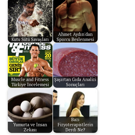
Ahmet Aydın'dan
Kutu Sütü Savaşları
Sporcu Beslenmesi
Muscle and Fitness
Şaşırtan Gıda Analizi
Türkiye İncelemesi
Sonuçları
Bazı
Yumurta ve İnsan
Fizyoterapistlerin
Zekası
Derdi Ne?