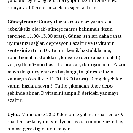
yapabileceğiniz egzersizleri yapın. Derin temiz hava
soluyarak hücrelerinizdeki oksijeni artırın.
Güneşlenme:
Güneşli havalarda en az yarım saat
(gözlüksüz olarak) güneşe maruz kalınmalı (kışın
tercihen 11.00-13.00 arası). Güneş ışınları daha rahat
uyumanızı sağlar, depresyonu azaltır ve D vitamini
sentezini artırır. D vitamini kemik hastalıklarına,
romatizmal hastalıklara, kansere (deri kanseri dahil!)
ve çeşitli müzmin hastalıklara karşı koruyucudur. Yazın
mayo ile güneşlenirken başlangıçta güneşte fazla
kalmayın (özellikle 11.00-13.00 arası). Dengeli şekilde
yanın, haşlanmayın!!. Tatile çıkmadan önce depo
şeklinde alınan D vitamini ampulü derideki yanmayı
azaltır.
Uyku:
Mümkünse 22.00’den önce yatın. 5 saatten az 9
saatten fazla uyumayın. İyi bir uyku için midenizin boş
olması gerektiğini unutmayın.