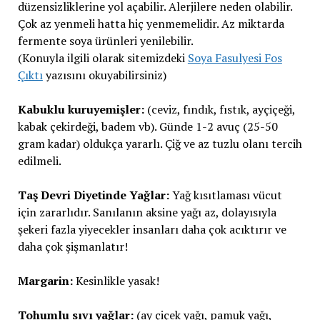
düzensizliklerine yol açabilir. Alerjilere neden olabilir.
Çok az yenmeli hatta hiç yenmemelidir. Az miktarda
fermente soya ürünleri yenilebilir.
(Konuyla ilgili olarak sitemizdeki
Soya Fasulyesi Fos
Çıktı
yazısını okuyabilirsiniz)
Kabuklu kuruyemişler:
(ceviz, fındık, fıstık, ayçiçeği,
kabak çekirdeği, badem vb). Günde 1-2 avuç (25-50
gram kadar) oldukça yararlı. Çiğ ve az tuzlu olanı tercih
edilmeli.
Taş Devri Diyetinde Yağlar:
Yağ kısıtlaması vücut
için zararlıdır. Sanılanın aksine yağı az, dolayısıyla
şekeri fazla yiyecekler insanları daha çok acıktırır ve
daha çok şişmanlatır!
Margarin:
Kesinlikle yasak!
Tohumlu sıvı yağlar:
(ay çiçek yağı, pamuk yağı,