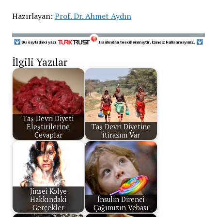
Hazırlayan:
Prof. Dr. Ahmet Aydın
İlgili Yazılar
Taş Devri Diyeti
Eleştirilerine
Taş Devri Diyetine
Cevaplar
İtirazım Var
Jinsei Kolye
Hakkındaki
İnsulin Direnci
Gerçekler
Çağımızın Vebası