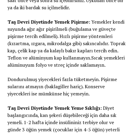
saat önce veya sonra su içebilirsiniz. Uykudan önce bir
ya da iki bardak su içilmelidir.
Taş Devri Diyetinde Yemek Pişirme:
Yemekler kendi
suyunda ağır ağır pişirilmeli (buğulama ve güveçte
pişirme tercih edilmeli). Hızlı pişirme yöntemleri
(kızartma, ızgara, mikrodalga gibi) sakıncalıdır. Toprak
kap, çelik kap ya da kalaylı bakır kapları tercih edin.
Teflon ve alüminyum kap kullanmayın.Sıcak yemekleri
alüminuyum folyo ve streç içinde saklamayın.
Dondurulmuş yiyecekleri fazla tüketmeyin. Pişirme
sularını atmayın (baklagiller hariç). Konserve
yiyecekleri ise mümkünse hiç yemeyin.
Taş Devri Diyetinde Yemek Yeme Sıklığı:
Diyet
başlangıcında, kan şekeri düşebileceği için daha sık
yemeli. 1-2 hafta içinde insülininiz terbiye olur ve
günde 3 öğün yemek (çocuklar için 4-5 öğün) yeterli