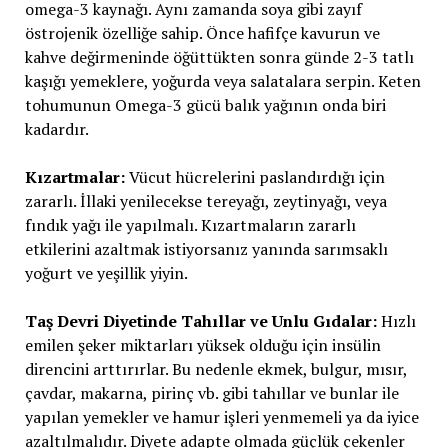
omega-3 kaynağı. Aynı zamanda soya gibi zayıf
östrojenik özelliğe sahip. Önce hafifçe kavurun ve
kahve değirmeninde öğüttükten sonra günde 2-3 tatlı
kaşığı yemeklere, yoğurda veya salatalara serpin. Keten
tohumunun Omega-3 gücü balık yağının onda biri
kadardır.
Kızartmalar:
Vücut hücrelerini paslandırdığı için
zararlı. İllaki yenilecekse tereyağı, zeytinyağı, veya
fındık yağı ile yapılmalı. Kızartmaların zararlı
etkilerini azaltmak istiyorsanız yanında sarımsaklı
yoğurt ve yeşillik yiyin.
Taş Devri Diyetinde Tahıllar ve Unlu Gıdalar:
Hızlı
emilen şeker miktarları yüksek olduğu için insülin
direncini arttırırlar. Bu nedenle ekmek, bulgur, mısır,
çavdar, makarna, pirinç vb. gibi tahıllar ve bunlar ile
yapılan yemekler ve hamur işleri yenmemeli ya da iyice
azaltılmalıdır. Diyete adapte olmada güçlük çekenler