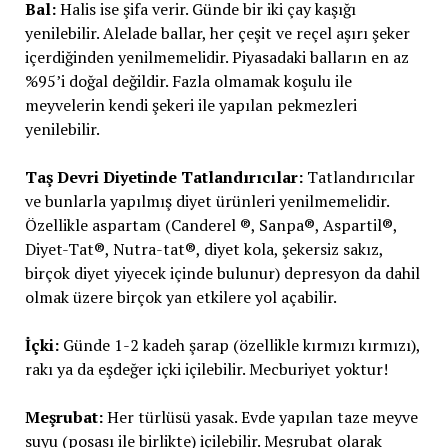
Bal:
Halis ise şifa verir. Günde bir iki çay kaşığı
yenilebilir. Alelade ballar, her çeşit ve reçel aşırı şeker
içerdiğinden yenilmemelidir. Piyasadaki balların en az
%95’i doğal değildir. Fazla olmamak koşulu ile
meyvelerin kendi şekeri ile yapılan pekmezleri
yenilebilir.
Taş Devri Diyetinde Tatlandırıcılar:
Tatlandırıcılar
ve bunlarla yapılmış diyet ürünleri yenilmemelidir.
Özellikle aspartam (Canderel ®, Sanpa®, Aspartil®,
Diyet-Tat®, Nutra-tat®, diyet kola, şekersiz sakız,
birçok diyet yiyecek içinde bulunur) depresyon da dahil
olmak üzere birçok yan etkilere yol açabilir.
İçki:
Günde 1-2 kadeh şarap (özellikle kırmızı kırmızı),
rakı ya da eşdeğer içki içilebilir. Mecburiyet yoktur!
Meşrubat:
Her türlüsü yasak. Evde yapılan taze meyve
suyu (posası ile birlikte) içilebilir. Meşrubat olarak