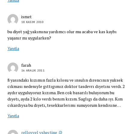
ismet
18 KASIM 2010
bu diyet yağ yakımına yardımcı olur mu acaba ve kas kaybı
yaşanır mı uygularken?
Yanıtla
farah
16 ARALIK 2011
8 yasındakı kızımın fazla kılosu ve ınsulın dırencının yuksek
cıkması nedenıyle gıttıgımız doktor tasdevrı dıyetını verdı. 2
aydır uyguluyoruz kızıma. Ben cok basarılı buluyorum bu
dıyetı, ayda 2 kılo verdı benım kızım. Saglıgı da daha ıyı. Kım
cıkardıysa bu dıyetı, tesekkurlerımı sunuyorum kendısıne…
Yanıtla
rellovvel yshectine :D