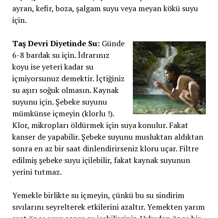
ayran, kefir, boza, şalgam suyu veya meyan kökü suyu
için.
Taş Devri Diyetinde Su:
Günde
6-8 bardak su için. İdrarınız
koyu ise yeteri kadar su
içmiyorsunuz demektir. İçtiğiniz
su aşırı soğuk olmasın. Kaynak
suyunu için. Şebeke suyunu
mümkünse içmeyin (klorlu !).
Klor, mikropları öldürmek için suya konulur. Fakat
kanser de yapabilir. Şebeke suyunu musluktan aldıktan
sonra en az bir saat dinlendirirseniz kloru uçar. Filtre
edilmiş şebeke suyu içilebilir, fakat kaynak suyunun
yerini tutmaz.
Yemekle birlikte su içmeyin, çünkü bu su sindirim
sıvılarını seyrelterek etkilerini azaltır. Yemekten yarım