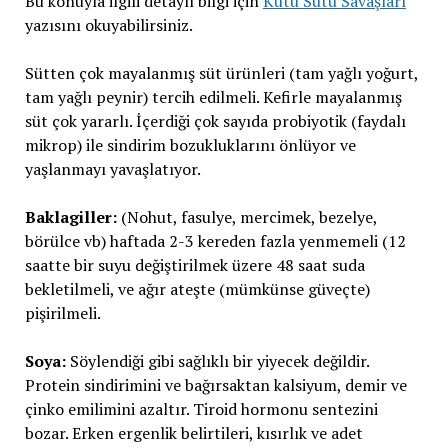
Bu konuyla ilgili detaylı bilgi için
Kutu Sütü Savaşları
yazısını okuyabilirsiniz.
Sütten çok mayalanmış süt ürünleri (tam yağlı yoğurt,
tam yağlı peynir) tercih edilmeli. Kefirle mayalanmış
süt çok yararlı. İçerdiği çok sayıda probiyotik (faydalı
mikrop) ile sindirim bozukluklarını önlüyor ve
yaşlanmayı yavaşlatıyor.
Baklagiller:
(Nohut, fasulye, mercimek, bezelye,
börülce vb) haftada 2-3 kereden fazla yenmemeli (12
saatte bir suyu değiştirilmek üzere 48 saat suda
bekletilmeli, ve ağır ateşte (mümkünse güveçte)
pişirilmeli.
Soya:
Söylendiği gibi sağlıklı bir yiyecek değildir.
Protein sindirimini ve bağırsaktan kalsiyum, demir ve
çinko emilimini azaltır. Tiroid hormonu sentezini
bozar. Erken ergenlik belirtileri, kısırlık ve adet