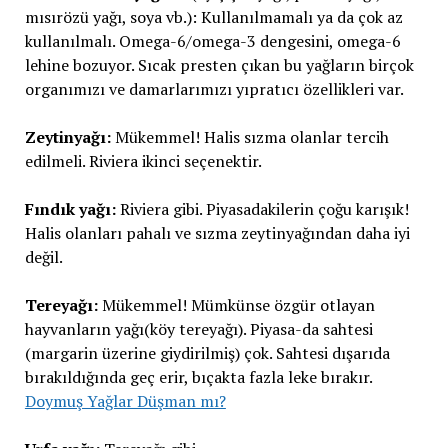
mısırözü yağı, soya vb.): Kullanılmamalı ya da çok az
kullanılmalı. Omega-6/omega-3 dengesini, omega-6
lehine bozuyor. Sıcak presten çıkan bu yağların birçok
organımızı ve damarlarımızı yıpratıcı özellikleri var.
Zeytinyağı:
Mükemmel! Halis sızma olanlar tercih
edilmeli. Riviera ikinci seçenektir.
Fındık yağı:
Riviera gibi. Piyasadakilerin çoğu karışık!
Halis olanları pahalı ve sızma zeytinyağından daha iyi
değil.
Tereyağı:
Mükemmel! Mümkünse özgür otlayan
hayvanların yağı(köy tereyağı). Piyasa-da sahtesi
(margarin üzerine giydirilmiş) çok. Sahtesi dışarıda
bırakıldığında geç erir, bıçakta fazla leke bırakır.
Doymuş Yağlar Düşman mı?