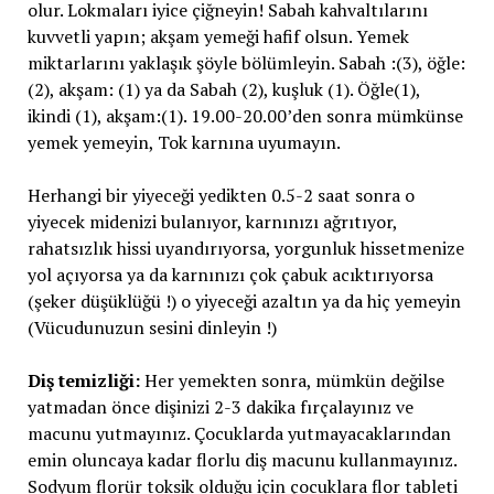
olur. Lokmaları iyice çiğneyin! Sabah kahvaltılarını
kuvvetli yapın; akşam yemeği hafif olsun. Yemek
miktarlarını yaklaşık şöyle bölümleyin. Sabah :(3), öğle:
(2), akşam: (1) ya da Sabah (2), kuşluk (1). Öğle(1),
ikindi (1), akşam:(1). 19.00-20.00’den sonra mümkünse
yemek yemeyin, Tok karnına uyumayın.
Herhangi bir yiyeceği yedikten 0.5-2 saat sonra o
yiyecek midenizi bulanıyor, karnınızı ağrıtıyor,
rahatsızlık hissi uyandırıyorsa, yorgunluk hissetmenize
yol açıyorsa ya da karnınızı çok çabuk acıktırıyorsa
(şeker düşüklüğü !) o yiyeceği azaltın ya da hiç yemeyin
(Vücudunuzun sesini dinleyin !)
Diş temizliği:
Her yemekten sonra, mümkün değilse
yatmadan önce dişinizi 2-3 dakika fırçalayınız ve
macunu yutmayınız. Çocuklarda yutmayacaklarından
emin oluncaya kadar florlu diş macunu kullanmayınız.
Sodyum florür toksik olduğu için çocuklara flor tableti