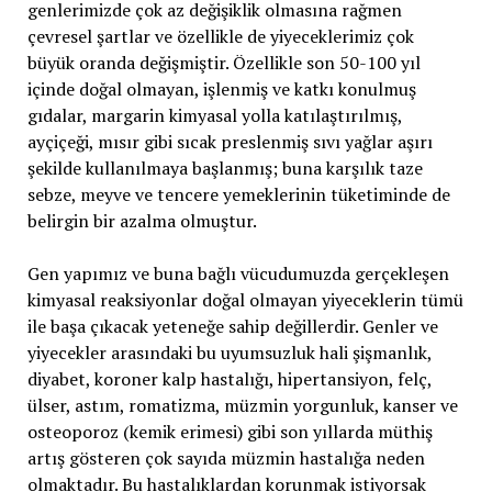
genlerimizde çok az değişiklik olmasına rağmen
çevresel şartlar ve özellikle de yiyeceklerimiz çok
büyük oranda değişmiştir. Özellikle son 50-100 yıl
içinde doğal olmayan, işlenmiş ve katkı konulmuş
gıdalar, margarin kimyasal yolla katılaştırılmış,
ayçiçeği, mısır gibi sıcak preslenmiş sıvı yağlar aşırı
şekilde kullanılmaya başlanmış; buna karşılık taze
sebze, meyve ve tencere yemeklerinin tüketiminde de
belirgin bir azalma olmuştur.
Gen yapımız ve buna bağlı vücudumuzda gerçekleşen
kimyasal reaksiyonlar doğal olmayan yiyeceklerin tümü
ile başa çıkacak yeteneğe sahip değillerdir. Genler ve
yiyecekler arasındaki bu uyumsuzluk hali şişmanlık,
diyabet, koroner kalp hastalığı, hipertansiyon, felç,
ülser, astım, romatizma, müzmin yorgunluk, kanser ve
osteoporoz (kemik erimesi) gibi son yıllarda müthiş
artış gösteren çok sayıda müzmin hastalığa neden
olmaktadır. Bu hastalıklardan korunmak istiyorsak