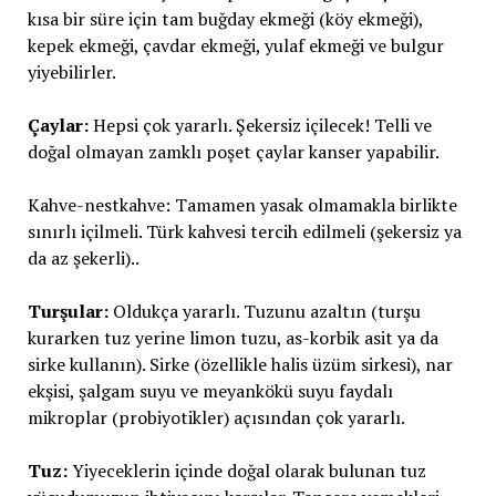
kısa bir süre için tam buğday ekmeği (köy ekmeği),
kepek ekmeği, çavdar ekmeği, yulaf ekmeği ve bulgur
yiyebilirler.
Çaylar:
Hepsi çok yararlı. Şekersiz içilecek! Telli ve
doğal olmayan zamklı poşet çaylar kanser yapabilir.
Kahve-nestkahve: Tamamen yasak olmamakla birlikte
sınırlı içilmeli. Türk kahvesi tercih edilmeli (şekersiz ya
da az şekerli)..
Turşular:
Oldukça yararlı. Tuzunu azaltın (turşu
kurarken tuz yerine limon tuzu, as-korbik asit ya da
sirke kullanın). Sirke (özellikle halis üzüm sirkesi), nar
ekşisi, şalgam suyu ve meyankökü suyu faydalı
mikroplar (probiyotikler) açısından çok yararlı.
Tuz:
Yiyeceklerin içinde doğal olarak bulunan tuz