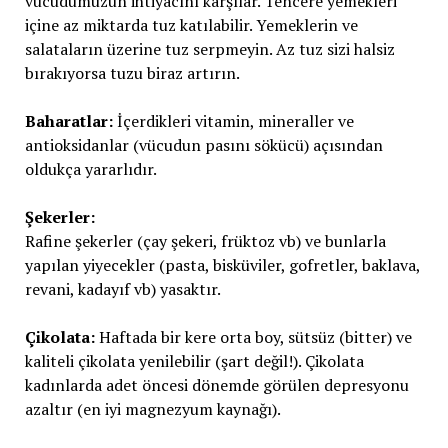
vücudumuzun ihtiyacını karşılar. Tencere yemekleri
içine az miktarda tuz katılabilir. Yemeklerin ve
salataların üzerine tuz serpmeyin. Az tuz sizi halsiz
bırakıyorsa tuzu biraz artırın.
Baharatlar:
İçerdikleri vitamin, mineraller ve
antioksidanlar (vücudun pasını sökücü) açısından
oldukça yararlıdır.
Şekerler:
Rafine şekerler (çay şekeri, früktoz vb) ve bunlarla
yapılan yiyecekler (pasta, bisküviler, gofretler, baklava,
revani, kadayıf vb) yasaktır.
Çikolata:
Haftada bir kere orta boy, sütsüz (bitter) ve
kaliteli çikolata yenilebilir (şart değil!). Çikolata
kadınlarda adet öncesi dönemde görülen depresyonu
azaltır (en iyi magnezyum kaynağı).