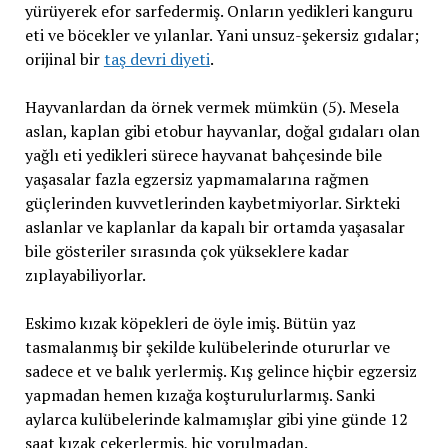
yürüyerek efor sarfedermiş. Onların yedikleri kanguru
eti ve böcekler ve yılanlar. Yani unsuz-şekersiz gıdalar;
orijinal bir
taş devri diyeti
.
Hayvanlardan da örnek vermek mümkün (5). Mesela
aslan, kaplan gibi etobur hayvanlar, doğal gıdaları olan
yağlı eti yedikleri sürece hayvanat bahçesinde bile
yaşasalar fazla egzersiz yapmamalarına rağmen
güçlerinden kuvvetlerinden kaybetmiyorlar. Sirkteki
aslanlar ve kaplanlar da kapalı bir ortamda yaşasalar
bile gösteriler sırasında çok yükseklere kadar
zıplayabiliyorlar.
Eskimo kızak köpekleri de öyle imiş. Bütün yaz
tasmalanmış bir şekilde kulübelerinde otururlar ve
sadece et ve balık yerlermiş. Kış gelince hiçbir egzersiz
yapmadan hemen kızağa koşturulurlarmış. Sanki
aylarca kulübelerinde kalmamışlar gibi yine günde 12
saat kızak çekerlermiş, hiç yorulmadan.