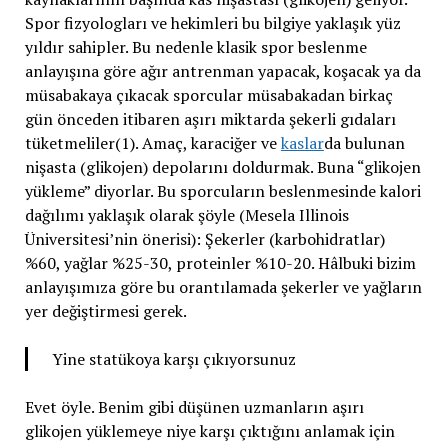
Spor fizyologları ve hekimleri bu bilgiye yaklaşık yüz
yıldır sahipler. Bu nedenle klasik spor beslenme
anlayışına göre ağır antrenman yapacak, koşacak ya da
müsabakaya çıkacak sporcular müsabakadan birkaç
gün önceden itibaren aşırı miktarda şekerli gıdaları
tüketmeliler(1). Amaç, karaciğer ve
kaslar
da bulunan
nişasta (glikojen) depolarını doldurmak. Buna “glikojen
yükleme” diyorlar. Bu sporcuların beslenmesinde kalori
dağılımı yaklaşık olarak şöyle (Mesela Illinois
Üniversitesi’nin önerisi): Şekerler (karbohidratlar)
%60, yağlar %25-30, proteinler %10-20. Hâlbuki bizim
anlayışımıza göre bu orantılamada şekerler ve yağların
yer değiştirmesi gerek.
Yine statükoya karşı çıkıyorsunuz
Evet öyle. Benim gibi düşünen uzmanların aşırı
glikojen yüklemeye niye karşı çıktığını anlamak için