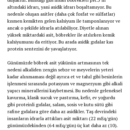
düşüktür. Bilindiği gibi insan böbrekleri pH:5‘in
altındaki idrarı, yani asidik idrarı boşaltamıyor. Bu
nedenle oluşan asitler (daha çok fosfat ve sülfatlar)
kısmen kemikten gelen kalsiyum ile tamponlanıyor ve
ancak o şekilde idrarla atılabiliyor. Diyetle alınan
yüksek miktardaki asit, böbrekler ile atılırken kemik
kalsiyumunu da eritiyor. Bu arada asidik gıdalar kas
protein sentezini de yavaşlatıyor.
Günümüzde böbrek asit yükünün artmasının tek
nedeni alkaliden zengin sebze ve meyvelerin yeteri
kadar alınmaması değil ayrıca et ve tahıl gibi besinlerin
işlenmesi sırasında potasyum ve magnezyum gibi alkali
yapıcı minerallerini kaybetmesi. Bu nedenle geleneksel
kavurma, klasik sucuk ve pastırma, kefir, ev yoğurdu
gibi proteinli gıdalar, salam, sosis ve kutu sütü gibi
rafine gıdalara göre daha az asidikler. Taş devrindeki
insanların idrarla attıkları asit miktarı (22 mEq/gün)
günümüzdekinden (64 mEq/gün) üç kat daha az (10).