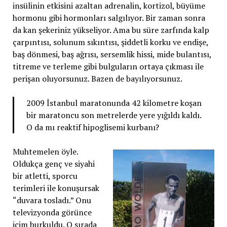
insülinin etkisini azaltan adrenalin, kortizol, büyüme
hormonu gibi hormonları salgılıyor. Bir zaman sonra
da kan şekeriniz yükseliyor. Ama bu süre zarfında kalp
çarpıntısı, solunum sıkıntısı, şiddetli korku ve endişe,
baş dönmesi, baş ağrısı, sersemlik hissi, mide bulantısı,
titreme ve terleme gibi bulguların ortaya çıkması ile
perişan oluyorsunuz. Bazen de bayılıyorsunuz.
2009 İstanbul maratonunda 42 kilometre koşan
bir maratoncu son metrelerde yere yığıldı kaldı.
O da mı reaktif hipoglisemi kurbanı?
Muhtemelen öyle.
Oldukça genç ve siyahi
bir atletti, sporcu
terimleri ile konuşursak
“duvara tosladı.” Onu
televizyonda görünce
içim burkuldu. O sırada