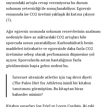
sayısındaki artışla cevap veremiyorsa bu durum
solunum yetersizliği ile sonuçlanabiliyor. Egzersiz
esnasında ise CO2 üretimi yaklaşık iki katına çıkıyor
(7).
Ağır egzersiz sırasında solunum rezervlerinin azalması
nedeniyle ilave az miktardaki CO2 artışları bile
sporcuda sorun yaratabiliyor. Karbonhidratlı besin
maddeleri istirahatte ve egzersizde daha fazla CO2
üretimine sebep olarak perfomansın düşmesine yol
açıyor. Sporcularda astım hastalığının fazla
görülmesinin başta gelen nedeni bu.
İnternet sitenizde atletler için taş devri diyeti
(The Paleo Diet for Athletes) isimli bir kitabın
tanıtımını görmüştüm. Bu kitaptan biraz
bahseder misiniz?
Kitabın yazarları Joe Friel ve Loren Cordain, iki eski