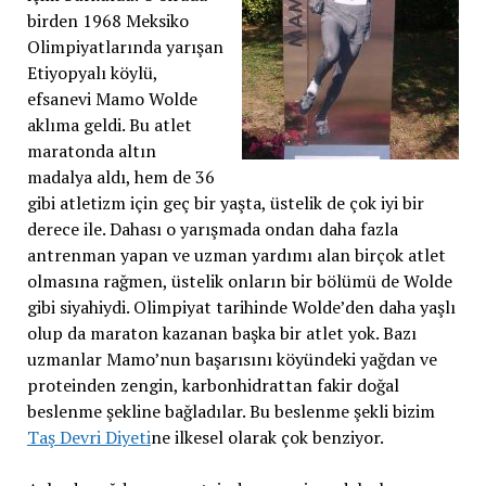
birden 1968 Meksiko
Olimpiyatlarında yarışan
Etiyopyalı köylü,
efsanevi Mamo Wolde
aklıma geldi. Bu atlet
maratonda altın
madalya aldı, hem de 36
gibi atletizm için geç bir yaşta, üstelik de çok iyi bir
derece ile. Dahası o yarışmada ondan daha fazla
antrenman yapan ve uzman yardımı alan birçok atlet
olmasına rağmen, üstelik onların bir bölümü de Wolde
gibi siyahiydi. Olimpiyat tarihinde Wolde’den daha yaşlı
olup da maraton kazanan başka bir atlet yok. Bazı
uzmanlar Mamo’nun başarısını köyündeki yağdan ve
proteinden zengin, karbonhidrattan fakir doğal
beslenme şekline bağladılar. Bu beslenme şekli bizim
Taş Devri Diyeti
ne ilkesel olarak çok benziyor.