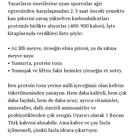
Yazarların önerilerine uyan sporcular ağır
egzersizden-karşılaşmadan 2-3 saat önceki yemekte
kan şekerini yavaş yükselten karbonhidratları
proteinle birlikte alıyorlar (400-900 kalori). İşte
kitaplarında verdikleri liste şöyle:
• Az lifli meyve, örneğin elma püresi, ya da sıkma
meyve suyu
• Yumurta, protein tozu
• Yumuşak ve liften fakir besinler (örneğin et sote).
Ben protein tozu yerine milli içeceğimiz olan kefirin
tüketilmesinden yanayım. Hem daha kaliteli, hem çok
daha faydalı, hem de daha ucuz; ayrıca vitaminler,
mineraller, dallı zincirli aminoasitler ve
probiyotiklerden çok zengin. Uyarıcı olarak 1 fincan
Türk kahvesi alınabilir. Ama kahve ve çay fazla
içilmemeli, çünkü fazla idrara çıkartıyor.