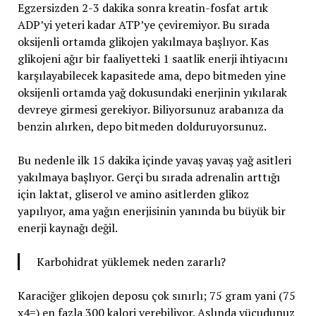
Egzersizden 2-3 dakika sonra kreatin-fosfat artık
ADP’yi yeteri kadar ATP’ye çeviremiyor. Bu sırada
oksijenli ortamda glikojen yakılmaya başlıyor. Kas
glikojeni ağır bir faaliyetteki 1 saatlik enerji ihtiyacını
karşılayabilecek kapasitede ama, depo bitmeden yine
oksijenli ortamda yağ dokusundaki enerjinin yıkılarak
devreye girmesi gerekiyor. Biliyorsunuz arabanıza da
benzin alırken, depo bitmeden dolduruyorsunuz.
Bu nedenle ilk 15 dakika içinde yavaş yavaş yağ asitleri
yakılmaya başlıyor. Gerçi bu sırada adrenalin arttığı
için laktat, gliserol ve amino asitlerden glikoz
yapılıyor, ama yağın enerjisinin yanında bu büyük bir
enerji kaynağı değil.
Karbohidrat yüklemek neden zararlı?
Karaciğer glikojen deposu çok sınırlı; 75 gram yani (75
x4=) en fazla 300 kalori verebiliyor. Aslında vücudunuz