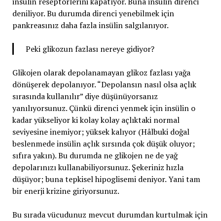
insülin reseptörlerini kapatıyor. Buna insülin direnci
deniliyor. Bu durumda direnci yenebilmek için
pankreasınız daha fazla insülin salgılanıyor.
Peki glikozun fazlası nereye gidiyor?
Glikojen olarak depolanamayan glikoz fazlası yağa
dönüşerek depolanıyor. “Depolansın nasıl olsa açlık
sırasında kullanılır” diye düşünüyorsanız
yanılıyorsunuz. Çünkü direnci yenmek için insülin o
kadar yükseliyor ki kolay kolay açlıktaki normal
seviyesine inemiyor; yüksek kalıyor (Hâlbuki doğal
beslenmede insülin açlık sırsında çok düşük oluyor;
sıfıra yakın). Bu durumda ne glikojen ne de yağ
depolarınızı kullanabiliyorsunuz. Şekeriniz hızla
düşüyor; buna tepkisel hipoglisemi deniyor. Yani tam
bir enerji krizine giriyorsunuz.
Bu sırada vücudunuz mevcut durumdan kurtulmak için