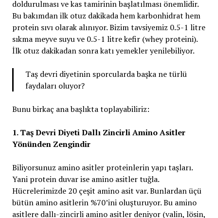
doldurulması ve kas tamirinin başlatılması önemlidir.
Bu bakımdan ilk otuz dakikada hem karbonhidrat hem
protein sıvı olarak alınıyor. Bizim tavsiyemiz 0.5-1 litre
sıkma meyve suyu ve 0.5-1 litre kefir (whey proteini).
İlk otuz dakikadan sonra katı yemekler yenilebiliyor.
Taş devri diyetinin sporcularda başka ne türlü
faydaları oluyor?
Bunu birkaç ana başlıkta toplayabiliriz:
1. Taş Devri Diyeti Dallı Zincirli Amino Asitler
Yönünden Zengindir
Biliyorsunuz amino asitler proteinlerin yapı taşları.
Yani protein duvar ise amino asitler tuğla.
Hücrelerimizde 20 çeşit amino asit var. Bunlardan üçü
bütün amino asitlerin %70’ini oluşturuyor. Bu amino
asitlere dallı-zincirli amino asitler deniyor (valin, lösin,