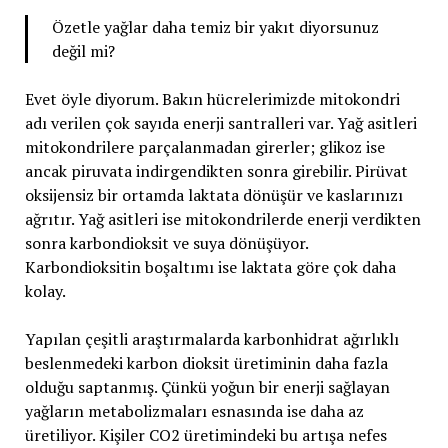
Özetle yağlar daha temiz bir yakıt diyorsunuz
değil mi?
Evet öyle diyorum. Bakın hücrelerimizde mitokondri
adı verilen çok sayıda enerji santralleri var. Yağ asitleri
mitokondrilere parçalanmadan girerler; glikoz ise
ancak piruvata indirgendikten sonra girebilir. Pirüvat
oksijensiz bir ortamda laktata dönüşür ve kaslarınızı
ağrıtır. Yağ asitleri ise mitokondrilerde enerji verdikten
sonra karbondioksit ve suya dönüşüyor.
Karbondioksitin boşaltımı ise laktata göre çok daha
kolay.
Yapılan çeşitli araştırmalarda karbonhidrat ağırlıklı
beslenmedeki karbon dioksit üretiminin daha fazla
olduğu saptanmış. Çünkü yoğun bir enerji sağlayan
yağların metabolizmaları esnasında ise daha az
üretiliyor. Kişiler CO2 üretimindeki bu artışa nefes