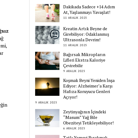
Dakikada Sadece +14 Adım
At, Yaşlanmayı Yavaşlat!
11 ARALIK 2025
Kreatin Artık Beyne de
ğsız
Girebiliyor: Odaklanmış
ağ
Ultrasonla Devrim!
emi,
11 ARALIK 2025
ar
Bağırsak Mikropların
Lifleri Ekstra Kaloriye
Çevirebilir
9 ARALIK 2025
Koşmak Beyni Yeniden İnşa
Ediyor: Alzheimer’a Karşı
Hafıza Koruyucu Genleri
Açıyor!
9 ARALIK 2025
eğin
Zeytinyağının İçindeki
“Masum” Yağ Bile
Obeziteyi Tetikleyebiliyor!
6 ARALIK 2025
Tatlı Yemeyi Bırakmak