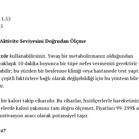
 1.55
25
Aktivite Seviyesini Doğrudan Ölçme
izör
kullanabilirsiniz. Yavaş bir metabolizmanız olduğundan
yaklaşık 10 dakika boyunca bir tüpe nefes vermenizi gerektirir 
labilir; bu yüzden bir beslenme kliniği veya hastanede test yap
eşitli faktörlere bağlı olarak değişebildiği için bu yöntem bile
r.
 bir kalori takip cihazıdır. Bu cihazlar, hızölçerlerle hareketinizi
vitelerde kalori yakımını tam doğru ölçemez. Fiyatları 99-299$ 
motivasyon aracı olarak potansiyel taşır.
ız?