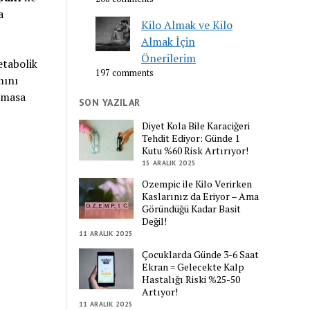
a
Kilo Almak ve Kilo
Almak İçin
Önerilerim
etabolik
197 comments
mını
lmasa
SON YAZILAR
Diyet Kola Bile Karaciğeri
Tehdit Ediyor: Günde 1
Kutu %60 Risk Artırıyor!
15 ARALIK 2025
Ozempic ile Kilo Verirken
Kaslarınız da Eriyor – Ama
Göründüğü Kadar Basit
Değil!
11 ARALIK 2025
Çocuklarda Günde 3-6 Saat
Ekran = Gelecekte Kalp
Hastalığı Riski %25-50
Artıyor!
11 ARALIK 2025