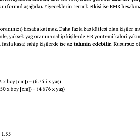
r (formül aşağıda). Yiyeceklerin termik etkisi ise BMR hesabın
oranınızı) hesaba katmaz. Daha fazla kas kütlesi olan kişiler m
enle, yüksek yağ oranına sahip kişilerde HB yöntemi kalori yakı
fazla kasa) sahip kişilerde ise
az tahmin edebilir
. Kusursuz o
3 x boy [cm]) – (6.755 x yaş)
850 x boy [cm]) – (4.676 x yaş)
 1.55