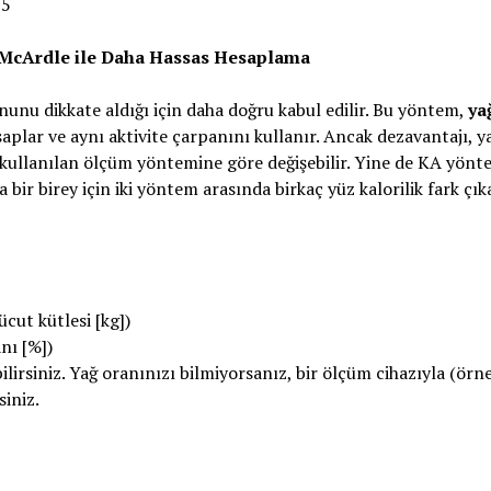
25
 McArdle ile Daha Hassas Hesaplama
nu dikkate aldığı için daha doğru kabul edilir. Bu yöntem,
ya
aplar ve aynı aktivite çarpanını kullanır. Ancak dezavantajı, y
 kullanılan ölçüm yöntemine göre değişebilir. Yine de KA yönt
 bir birey için iki yöntem arasında birkaç yüz kalorilik fark çık
ücut kütlesi [kg])
anı [%])
irsiniz. Yağ oranınızı bilmiyorsanız, bir ölçüm cihazıyla (örn
iniz.