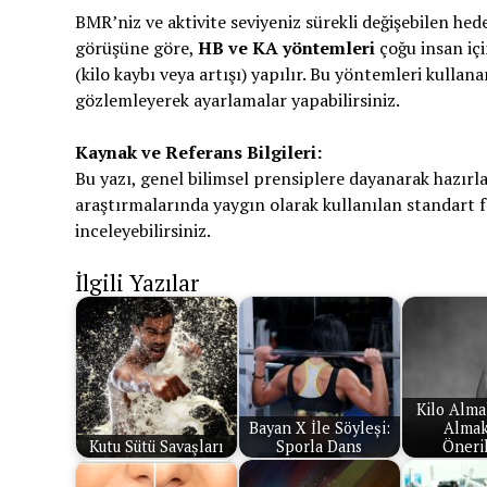
BMR’niz ve aktivite seviyeniz sürekli değişebilen hed
görüşüne göre,
HB ve KA yöntemleri
çoğu insan içi
(kilo kaybı veya artışı) yapılır. Bu yöntemleri kullan
gözlemleyerek ayarlamalar yapabilirsiniz.
Kaynak ve Referans Bilgileri:
Bu yazı, genel bilimsel prensiplere dayanarak hazırl
araştırmalarında yaygın olarak kullanılan standart for
inceleyebilirsiniz.
İlgili Yazılar
Kilo Alma
Bayan X İle Söyleşi:
Almak
Kutu Sütü Savaşları
Sporla Dans
Öneri