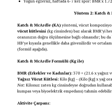
Yoğun egzersiz, haftada 6-7 kez spor: BMR x 1.7
Yöntem 2: Katch &
Katch & McArdle (KA)
yöntemi, vücut kompozisyonu
vücut kütlesini
(kg cinsinden) baz alarak BMR’yi hes
oranınızın doğru ölçülmesine bağlı olmasıdır; bu da
HB’ye kıyasla genellikle daha güvenilirdir ve ortalama
(formül aşağıda).
Katch & McArdle Formülü (Kg ile)
BMR (Erkekler ve Kadınlar):
370 + (21.6 x yağsız v
Yağsız Vücut Kütlesi:
Kilo [kg] – (Kilo [kg] x yağ or
Not:
Kilonuz zaten kg cinsindeyse doğrudan kullanabil
kumpas veya biyoelektrik empedans) tahmin edebilirs
Aktivite Çarpanı: