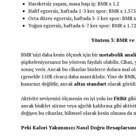
Hareketsiz yaşam, masa başı iş: BMR x 1.2
Hafif egzersiz, haftada 1-3 kez spor: BMR x 1.375
Orta düzey egzersiz, haftada 3-5 kez spor: BMR x
Yoğun egzersiz, haftada 6-7 kez spor: BMR x 1.7
Yöntem 3: BMR ve 
BMR’nizi daha kesin ölçmek için bir
metabolik anal
şüpheleniyorsanız bu yöntem faydalı olabilir. Cihaz, 
sonuç verir. Ancak bu cihazlar binlerce dolara mal o
(genelde 150$ civarı) daha mantıklıdır. Yine de BMR, ç
kusursuz değildir, ancak
altın standart
olarak görülü
Aktivite seviyenizi ölçmenin en iyi yolu ise
FitBit
gibi
ancak bisiklet sürme veya ağırlık kaldırma gibi akti
değişen bu cihazlar, bilimsel olarak kesin olmasa da 
Peki Kalori Yakımınızı Nasıl Doğru Hesaplarsın