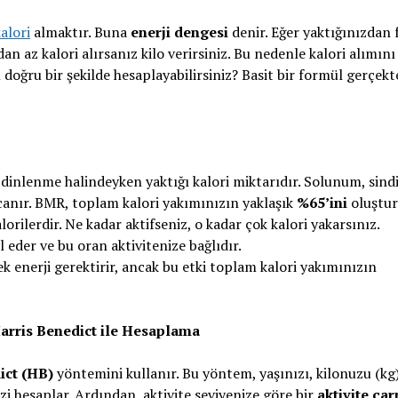
alori
almaktır. Buna
enerji dengesi
denir. Eğer yaktığınızdan 
zdan az kalori alırsanız kilo verirsiniz. Bu nedenle kalori alımın
 doğru bir şekilde hesaplayabilirsiniz? Basit bir formül gerçek
nlenme halindeyken yaktığı kalori miktarıdır. Solunum, sind
rcanır. BMR, toplam kalori yakımınızın yaklaşık
%65’ini
oluştur
lorilerdir. Ne kadar aktifseniz, o kadar çok kalori yakarsınız.
 eder ve bu oran aktivitenize bağlıdır.
k enerji gerektirir, ancak bu etki toplam kalori yakımınızın
arris Benedict ile Hesaplama
ict (HB)
yöntemini kullanır. Bu yöntem, yaşınızı, kilonuzu (kg)
i hesaplar. Ardından, aktivite seviyenize göre bir
aktivite ça