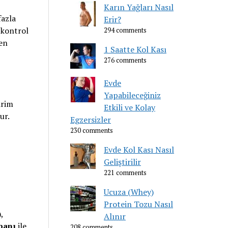
Karın Yağları Nasıl
fazla
Erir?
ı kontrol
294 comments
ten
1 Saatte Kol Kası
276 comments
Evde
Yapabileceğiniz
irim
Etkili ve Kolay
ur.
Egzersizler
230 comments
Evde Kol Kası Nasıl
Geliştirilir
221 comments
Ucuza (Whey)
Protein Tozu Nasıl
,
Alınır
rpanı
ile
208 comments