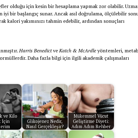
efler olduğu için kesin bir hesaplama yapmak zor olabilir. Uzm
n iyi bir başlangıç sunar. Ancak asıl doğrulama, ölçülebilir son
arak kalori yakımınızı tahmin edebilir, ardından sonuçları
anmıştır.
Harris Benedict
ve
Katch & McArdle
yöntemleri, meta
müllerdir. Daha fazla bilgi için ilgili akademik çalışmaları
k ve Kilo
Mükemmel Vücut
 İçin
Glikojenez Nedir,
Geliştirme Diyeti:
lerim
Nasıl Gerçekleşir?
Adım Adım Rehber