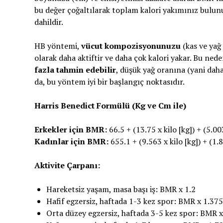
bu değer çoğaltılarak toplam kalori yakımınız bulunu
dahildir.
HB yöntemi,
vücut kompozisyonunuzu
(kas ve yağ 
olarak daha aktiftir ve daha çok kalori yakar. Bu ned
fazla tahmin edebilir
, düşük yağ oranına (yani daha 
da, bu yöntem iyi bir başlangıç noktasıdır.
Harris Benedict Formülü (Kg ve Cm ile)
Erkekler için BMR:
66.5 + (13.75 x kilo [kg]) + (5.00
Kadınlar için BMR:
655.1 + (9.563 x kilo [kg]) + (1.
Aktivite Çarpanı:
Hareketsiz yaşam, masa başı iş: BMR x 1.2
Hafif egzersiz, haftada 1-3 kez spor: BMR x 1.375
Orta düzey egzersiz, haftada 3-5 kez spor: BMR x