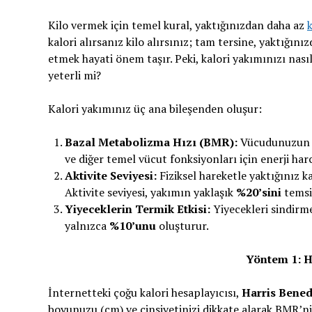
Kilo vermek için temel kural, yaktığınızdan daha az
k
kalori alırsanız kilo alırsınız; tam tersine, yaktığını
etmek hayati önem taşır. Peki, kalori yakımınızı nasıl
yeterli mi?
Kalori yakımınız üç ana bileşenden oluşur:
Bazal Metabolizma Hızı (BMR):
Vücudunuzun di
ve diğer temel vücut fonksiyonları için enerji ha
Aktivite Seviyesi:
Fiziksel hareketle yaktığınız ka
Aktivite seviyesi, yakımın yaklaşık
%20’sini
temsil
Yiyeceklerin Termik Etkisi:
Yiyecekleri sindirme
yalnızca
%10’unu
oluşturur.
Yöntem 1: H
İnternetteki çoğu kalori hesaplayıcısı,
Harris Bened
boyunuzu (cm) ve cinsiyetinizi dikkate alarak BMR’niz