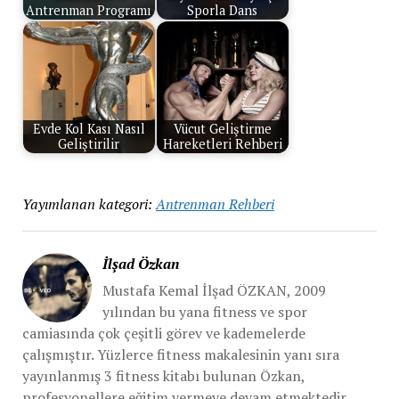
Antrenman Programı
Sporla Dans
Evde Kol Kası Nasıl
Vücut Geliştirme
Geliştirilir
Hareketleri Rehberi
Yayımlanan kategori:
Antrenman Rehberi
İlşad Özkan
Mustafa Kemal İlşad ÖZKAN, 2009
yılından bu yana fitness ve spor
camiasında çok çeşitli görev ve kademelerde
çalışmıştır. Yüzlerce fitness makalesinin yanı sıra
yayınlanmış 3 fitness kitabı bulunan Özkan,
profesyonellere eğitim vermeye devam etmektedir.