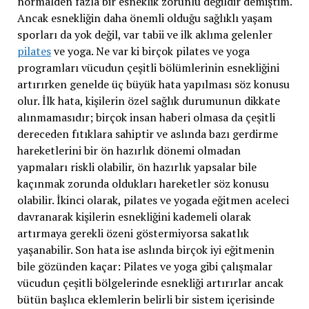
normalden fazla bir esneklik zorunlu değildir demiştim.
Ancak esnekliğin daha önemli olduğu sağlıklı yaşam
sporları da yok değil, var tabii ve ilk aklıma gelenler
pilates
ve yoga. Ne var ki birçok pilates ve yoga
programları vücudun çeşitli bölümlerinin esnekliğini
artırırken genelde üç büyük hata yapılması söz konusu
olur. İlk hata, kişilerin özel sağlık durumunun dikkate
alınmamasıdır; birçok insan haberi olmasa da çeşitli
dereceden fıtıklara sahiptir ve aslında bazı gerdirme
hareketlerini bir ön hazırlık dönemi olmadan
yapmaları riskli olabilir, ön hazırlık yapsalar bile
kaçınmak zorunda oldukları hareketler söz konusu
olabilir. İkinci olarak, pilates ve yogada eğitmen aceleci
davranarak kişilerin esnekliğini kademeli olarak
artırmaya gerekli özeni göstermiyorsa sakatlık
yaşanabilir. Son hata ise aslında birçok iyi eğitmenin
bile gözünden kaçar: Pilates ve yoga gibi çalışmalar
vücudun çeşitli bölgelerinde esnekliği artırırlar ancak
bütün başlıca eklemlerin belirli bir sistem içerisinde