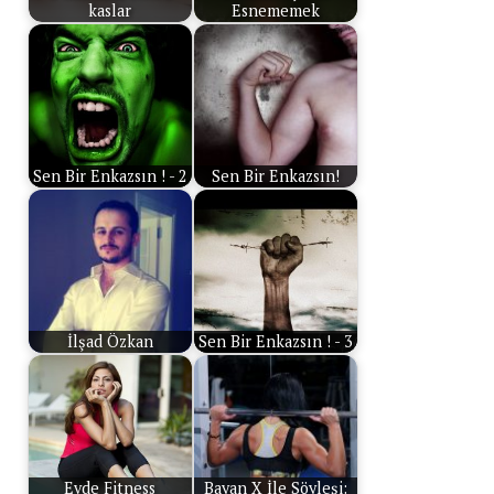
kaslar
Esnememek
Sen Bir Enkazsın ! - 2
Sen Bir Enkazsın!
İlşad Özkan
Sen Bir Enkazsın ! - 3
Evde Fitness
Bayan X İle Söyleşi: