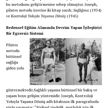
bu metodunu geliştirmesine sebep olmuştur. Joseph,
pilates metodu üzerine iki kitap yazdı;
Sağlığınız
(1934)
ve
Kontroloji Yoluyla Yaşama Dönüş
(1945)
Bedensel Eğitim Alanında Devrim Yapan İyileştirici
Bir Egzersiz Sistemi
Pilates
metodu
bütünsel
sağlığa
giden yolu
göstermektedir.Sağlıklı yaşama bütünsel bir bakış ve
yaşam boyu gelişim yöntemidir. Joseph, Kontroloji
Yoluyla Yaşama Dönüş adlı kitabının ilk paragrafında
şöyle yazmıştır; “Fiziksel zindelik, mutluluk için ilk