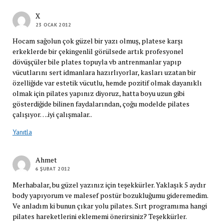
X
23 OCAK 2012
Hocam sağolun çok güzel bir yazı olmuş, platese karşı
erkeklerde bir çekingenlil görülsede artık profesyonel
dövüşçüler bile plates topuyla vb antrenmanlar yapıp
vücutlarını sert idmanlara hazırlıyorlar, kasları uzatan bir
özelliğide var estetik vücutlu, hemde pozitif olmak dayanıklı
olmak için pilates yapınız diyoruz, hatta boyu uzun gibi
gösterdiğide bilinen faydalarından, çoğu modelde pilates
çalışıyor….iyi çalışmalar..
Yanıtla
Ahmet
6 ŞUBAT 2012
Merhabalar, bu güzel yazınız için teşekkürler. Yaklaşık 5 aydır
body yapıyorum ve malesef postür bozukluğumu gideremedim.
Ve anladım ki bunun çıkar yolu pilates. Sırt programıma hangi
pilates hareketlerini eklememi önerirsiniz? Teşekkürler.