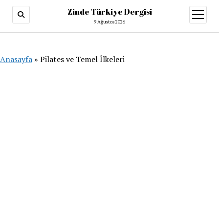
Zinde Türkiye Dergisi
menüy
aç
9 Ağustos 2026
Anasayfa
»
Pilates ve Temel İlkeleri