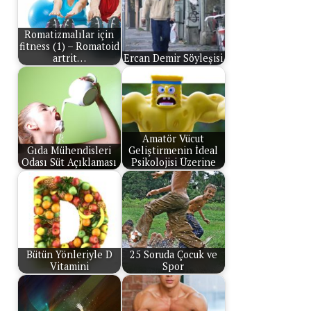
Romatizmalılar için
fitness (1) – Romatoid
artrit…
Ercan Demir Söyleşisi
Amatör Vücut
Gıda Mühendisleri
Geliştirmenin İdeal
Odası Süt Açıklaması
Psikolojisi Üzerine
Bütün Yönleriyle D
25 Soruda Çocuk ve
Vitamini
Spor