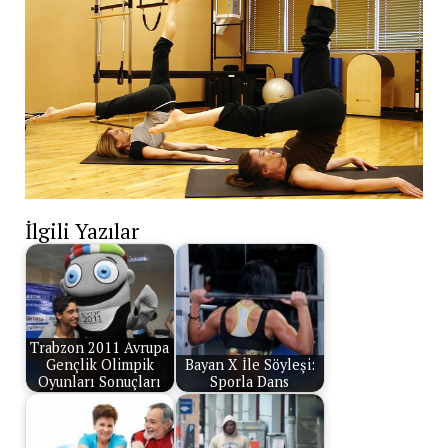
İlgili Yazılar
Trabzon 2011 Avrupa
Gençlik Olimpik
Bayan X İle Söyleşi:
Oyunları Sonuçları
Sporla Dans