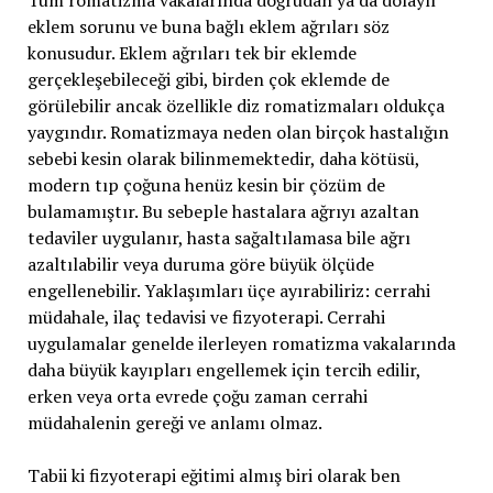
Tüm romatizma vakalarında doğrudan ya da dolaylı
eklem sorunu ve buna bağlı eklem ağrıları söz
konusudur. Eklem ağrıları tek bir eklemde
gerçekleşebileceği gibi, birden çok eklemde de
görülebilir ancak özellikle diz romatizmaları oldukça
yaygındır. Romatizmaya neden olan birçok hastalığın
sebebi kesin olarak bilinmemektedir, daha kötüsü,
modern tıp çoğuna henüz kesin bir çözüm de
bulamamıştır. Bu sebeple hastalara ağrıyı azaltan
tedaviler uygulanır, hasta sağaltılamasa bile ağrı
azaltılabilir veya duruma göre büyük ölçüde
engellenebilir. Yaklaşımları üçe ayırabiliriz: cerrahi
müdahale, ilaç tedavisi ve fizyoterapi. Cerrahi
uygulamalar genelde ilerleyen romatizma vakalarında
daha büyük kayıpları engellemek için tercih edilir,
erken veya orta evrede çoğu zaman cerrahi
müdahalenin gereği ve anlamı olmaz.
Tabii ki fizyoterapi eğitimi almış biri olarak ben