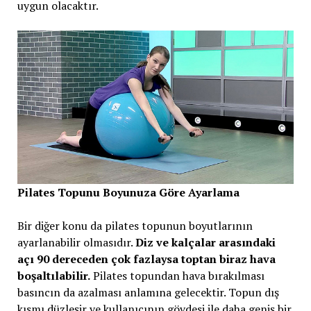
uygun olacaktır.
Pilates Topunu Boyunuza Göre Ayarlama
Bir diğer konu da pilates topunun boyutlarının
ayarlanabilir olmasıdır.
Diz ve kalçalar arasındaki
açı 90 dereceden çok fazlaysa toptan biraz hava
boşaltılabilir.
Pilates topundan hava bırakılması
basıncın da azalması anlamına gelecektir. Topun dış
kısmı düzleşir ve kullanıcının gövdesi ile daha geniş bir