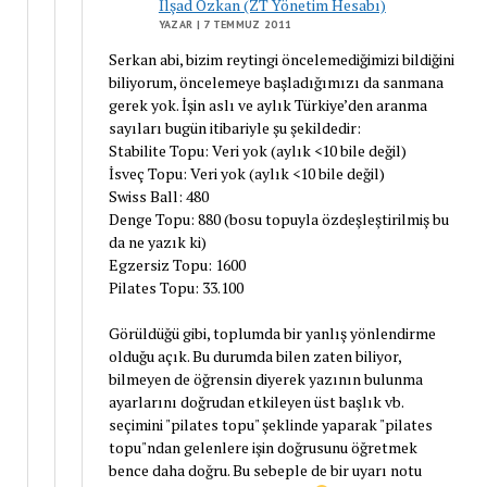
İlşad Özkan (ZT Yönetim Hesabı)
YAZAR
| 7 TEMMUZ 2011
Serkan abi, bizim reytingi öncelemediğimizi bildiğini
biliyorum, öncelemeye başladığımızı da sanmana
gerek yok. İşin aslı ve aylık Türkiye’den aranma
sayıları bugün itibariyle şu şekildedir:
Stabilite Topu: Veri yok (aylık <10 bile değil)
İsveç Topu: Veri yok (aylık <10 bile değil)
Swiss Ball: 480
Denge Topu: 880 (bosu topuyla özdeşleştirilmiş bu
da ne yazık ki)
Egzersiz Topu: 1600
Pilates Topu: 33.100
Görüldüğü gibi, toplumda bir yanlış yönlendirme
olduğu açık. Bu durumda bilen zaten biliyor,
bilmeyen de öğrensin diyerek yazının bulunma
ayarlarını doğrudan etkileyen üst başlık vb.
seçimini "pilates topu" şeklinde yaparak "pilates
topu"ndan gelenlere işin doğrusunu öğretmek
bence daha doğru. Bu sebeple de bir uyarı notu