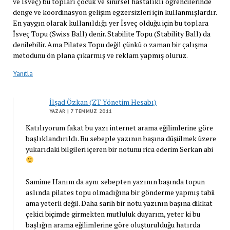
ve İsveç) bu topları çocuk ve sinirsel hastalıklı öğrencilerinde
denge ve koordinasyon gelişim egzersizleri için kullanmışlardır.
En yaygın olarak kullanıldığı yer İsveç olduğu için bu toplara
İsveç Topu (Swiss Ball) denir. Stabilite Topu (Stability Ball) da
denilebilir. Ama Pilates Topu değil çünkü o zaman bir çalışma
metodunu ön plana çıkarmış ve reklam yapmış oluruz.
Yanıtla
İlşad Özkan (ZT Yönetim Hesabı)
YAZAR
| 7 TEMMUZ 2011
Katılıyorum fakat bu yazı internet arama eğilimlerine göre
başlıklandırıldı. Bu sebeple yazının başına düşülmek üzere
yukarıdaki bilgileri içeren bir notunu rica ederim Serkan abi
Samime Hanım da aynı sebepten yazının başında topun
aslında pilates topu olmadığına bir gönderme yapmış tabii
ama yeterli değil. Daha sarih bir notu yazının başına dikkat
çekici biçimde girmekten mutluluk duyarım, yeter ki bu
başlığın arama eğilimlerine göre oluşturulduğu hatırda