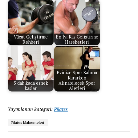
Vücut Geliştirme
En İyi Kas Geliştirme
Rehberi
Hareketleri
Evinize Spor Salonu
Kurarken
5 dakikada esnek
Alınabilecek Spor
kaslar
Aletleri
Yayımlanan kategori:
Pilates
Pilates Malzemeleri