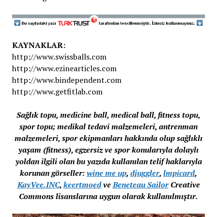
KAYNAKLAR:
http://www.swissballs.com
http://www.ezinearticles.com
http://www.bindependent.com
http://www.getfitlab.com
Sağlık topu, medicine ball, medical ball, fitness topu,
spor topu; medikal tedavi malzemeleri, antrenman
malzemeleri, spor ekipmanları hakkında olup sağlıklı
yaşam (fitness), egzersiz ve spor konularıyla dolaylı
yoldan ilgili olan bu yazıda kullanılan telif haklarıyla
korunan görseller:
wine me up
,
djuggler
,
lmpicard
,
KayVee.INC
,
keertmoed
ve
Beneteau Sailor
Creative
Commons lisanslarına uygun olarak kullanılmıştır.