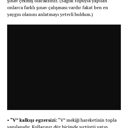
şınav çekmiş olacaksınız. (Sağlık topuyla yapılan
onlarca farklı şınav çalışması vardır fakat ben en
yaygın olanını anlatmayı yeterli buldum.)
•
“V” kalkışı egzersizi:
“V” mekiği hareketinin topla
yapılanıdır. Kollarınız düz biçimde sırtüstü yatın,