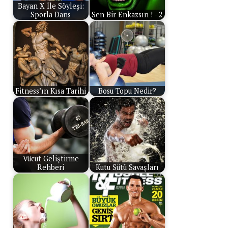
Bayan X İle Söyleşi:
Sporla Dans
Sen Bir Enkazsın ! - 2
Fitness’ın Kısa Tarihi
Bosu Topu Nedir?
Vücut Geliştirme
Rehberi
Kutu Sütü Savaşları