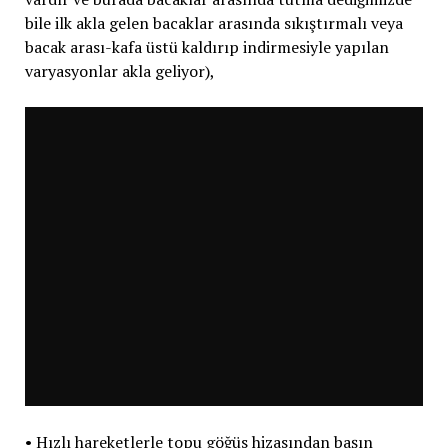
bile ilk akla gelen bacaklar arasında sıkıştırmalı veya
bacak arası-kafa üstü kaldırıp indirmesiyle yapılan
varyasyonlar akla geliyor),
• Hızlı hareketlerle topu göğüs hizasından başın