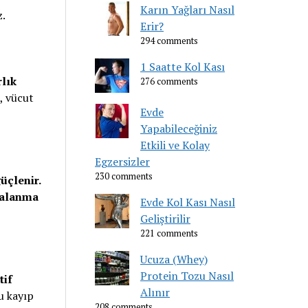
Karın Yağları Nasıl
z.
Erir?
294 comments
1 Saatte Kol Kası
rlık
276 comments
, vücut
Evde
Yapabileceğiniz
Etkili ve Kolay
Egzersizler
230 comments
üçlenir.
ralanma
Evde Kol Kası Nasıl
Geliştirilir
221 comments
Ucuza (Whey)
Protein Tozu Nasıl
tif
Alınır
u kayıp
208 comments