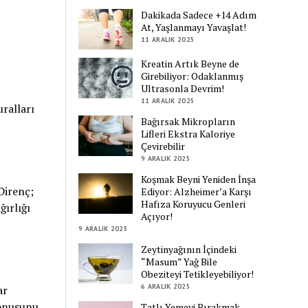
Dakikada Sadece +14 Adım
At, Yaşlanmayı Yavaşlat!
11 ARALIK 2025
Kreatin Artık Beyne de
Girebiliyor: Odaklanmış
Ultrasonla Devrim!
11 ARALIK 2025
ralları
Bağırsak Mikropların
Lifleri Ekstra Kaloriye
Çevirebilir
9 ARALIK 2025
Koşmak Beyni Yeniden İnşa
Direnç;
Ediyor: Alzheimer’a Karşı
Hafıza Koruyucu Genleri
ğırlığı
Açıyor!
9 ARALIK 2025
Zeytinyağının İçindeki
“Masum” Yağ Bile
Obeziteyi Tetikleyebiliyor!
6 ARALIK 2025
ar
tonusunu
Tatlı Yemeyi Bırakmak