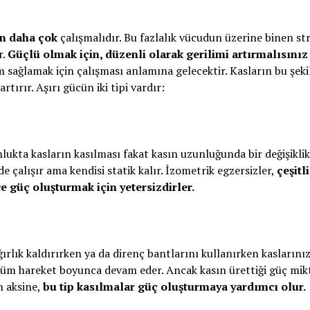
an daha çok
çalışmalıdır. Bu fazlalık vücudun üzerine binen st
r.
Güçlü olmak için, düzenli olarak gerilimi artırmalısınız
m sağlamak için çalışması anlamına gelecektir. Kasların bu şekil
ırır. Aşırı gücün iki tipi vardır:
lukta kasların kasılması fakat kasın uzunluğunda bir değişiklik
lde çalışır ama kendisi statik kalır. İzometrik egzersizler,
çeşitli
 güç oluşturmak için yetersizdirler.
ğırlık kaldırırken ya da direnç bantlarını kullanırken kaslarınız
tüm hareket boyunca devam eder. Ancak kasın ürettiği güç mikt
n aksine,
bu tip kasılmalar güç oluşturmaya yardımcı olur.