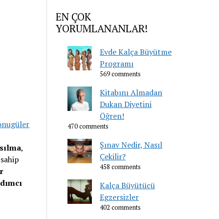
EN ÇOK
YORUMLANANLAR!
Evde Kalça Büyütme
Programı
569 comments
Kitabını Almadan
Dukan Diyetini
Öğren!
onugüler
470 comments
Şınav Nedir, Nasıl
sılma
,
Çekilir?
 sahip
458 comments
r
rdımcı
Kalça Büyütücü
Egzersizler
402 comments