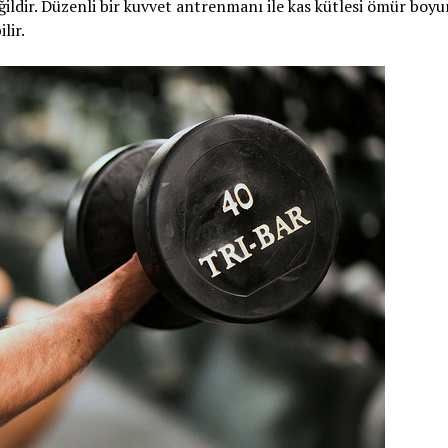
eğildir. Düzenli bir kuvvet antrenmanı ile kas kütlesi ömür boy
lir.