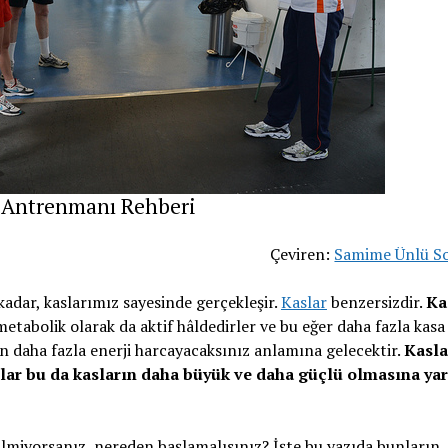
k Antrenmanı Rehberi
Çeviren:
Samime Ünlü S
dar, kaslarımız sayesinde gerçekleşir.
Kaslar
benzersizdir.
Ka
metabolik olarak da aktif hâldedirler ve bu eğer daha fazla kasa
n daha fazla enerji harcayacaksınız anlamına gelecektir.
Kasla
rlar bu da kasların daha büyük ve daha güçlü olmasına ya
lmiyorsanız, nereden başlamalısınız? İşte bu yazıda bunların