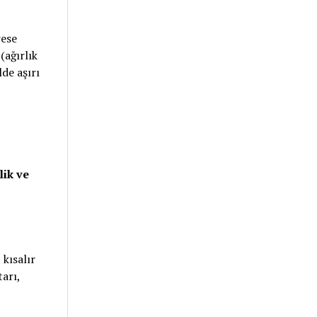
rese
(ağırlık
de aşırı
lik ve
 kısalır
arı,