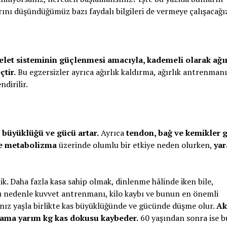
arını düşündüğümüz bazı faydalı bilgileri de vermeye çalışacağı
kelet sisteminin güçlenmesi amacıyla, kademeli olarak ağı
çtir.
Bu egzersizler ayrıca ağırlık kaldırma, ağırlık antrenmanı
dirilir.
n büyüklüğü ve gücü artar.
Ayrıca
tendon, bağ ve kemikler g
ve metabolizma
üzerinde olumlu bir etkiye neden olurken,
ya
k. Daha fazla kasa sahip olmak, dinlenme hâlinde iken bile,
u nedenle kuvvet antrenmanı, kilo kaybı ve bunun en önemli
nız yaşla birlikte kas büyüklüğünde ve gücünde düşme olur.
Ak
alama yarım kg kas dokusu kaybeder.
60 yaşından sonra ise b