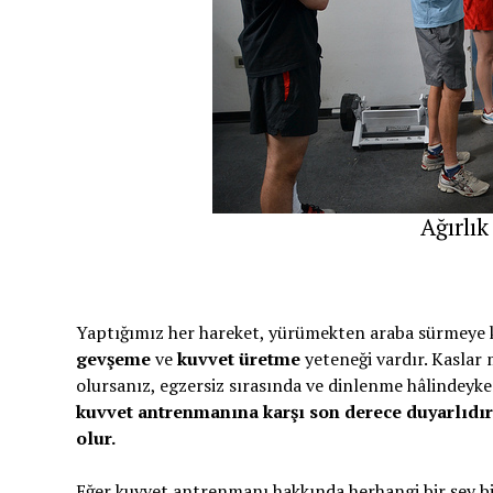
Ağırlı
Yaptığımız her hareket, yürümekten araba sürmeye ka
gevşeme
ve
kuvvet üretme
yeteneği vardır. Kaslar 
olursanız, egzersiz sırasında ve dinlenme hâlindeyke
kuvvet antrenmanına karşı son derece duyarlıdı
olur.
Eğer kuvvet antrenmanı hakkında herhangi bir şey bi