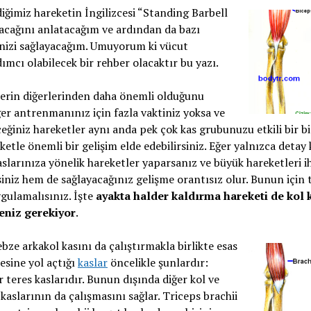
ğimiz hareketin İngilizcesi “Standing Barbell
lacağını anlatacağım ve ardından da bazı
enizi sağlayacağım. Umuyorum ki vücut
ımcı olabilecek bir rehber olacaktır bu yazı.
lerin diğerlerinden daha önemli olduğunu
ğer antrenmanınız için fazla vaktiniz yoksa ve
ğiniz hareketler aynı anda pek çok kas grubunuzu etkili bir b
ketle önemli bir gelişim elde edebilirsiniz. Eğer yalnızca detay 
aslarınıza yönelik hareketler yaparsanız ve büyük hareketleri 
iniz hem de sağlayacağınız gelişme orantısız olur. Bunun için
ygulamalısınız. İşte
ayakta halder kaldırma hareketi de kol k
eniz gerekiyor
.
bze arkakol kasını da çalıştırmakla birlikte esas
esine yol açtığı
kaslar
öncelikle şunlardır:
r teres kaslarıdır. Bunun dışında diğer kol ve
kaslarının da çalışmasını sağlar. Triceps brachii