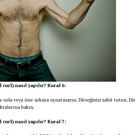
curl) nasıl yapılır? Kural 6:
ağa-sola veya öne-arkaya oynatmayın. Dirseğinizi sabit tutun. Di
oktalarına bakın.
curl) nasıl yapılır? Kural 7: