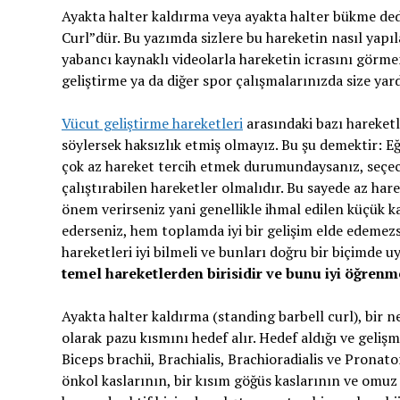
Ayakta halter kaldırma veya ayakta halter bükme dedi
Curl”dür. Bu yazımda sizlere bu hareketin nasıl yapı
yabancı kaynaklı videolarla hareketin icrasını görm
geliştirme ya da diğer spor çalışmalarınızda size yard
Vücut geliştirme hareketleri
arasındaki bazı hareket
söylersek haksızlık etmiş olmayız. Bu şu demektir: E
çok az hareket tercih etmek durumundaysanız, seçece
çalıştırabilen hareketler olmalıdır. Bu sayede az hare
önem verirseniz yani genellikle ihmal edilen küçük k
ederseniz, hem toplamda iyi bir gelişim elde edemezs
hareketleri iyi bilmeli ve bunları doğru bir biçimde u
temel hareketlerden birisidir ve bunu iyi öğrenm
Ayakta halter kaldırma (standing barbell curl), bir ne
olarak pazu kısmını hedef alır. Hedef aldığı ve gelişm
Biceps brachii, Brachialis, Brachioradialis ve Pronato
önkol kaslarının, bir kısım göğüs kaslarının ve omuz 