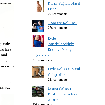
Karın Yağları Nasıl
Erir?
294 comments
1 Saatte Kol Kası
276 comments
Evde
içimde
Yapabileceğiniz
kaslara
Etkili ve Kolay
ihmal
Egzersizler
 temel
230 comments
ası için
Evde Kol Kası Nasıl
Geliştirilir
221 comments
Ucuza (Whey)
Protein Tozu Nasıl
Alınır
208 comments