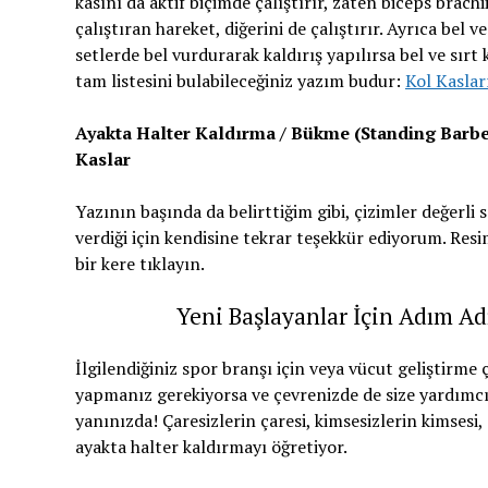
kasını da aktif biçimde çalıştırır, zaten biceps brachii
çalıştıran hareket, diğerini de çalıştırır. Ayrıca bel ve
setlerde bel vurdurarak kaldırış yapılırsa bel ve sırt k
tam listesini bulabileceğiniz yazım budur:
Kol Kaslar
Ayakta Halter Kaldırma / Bükme (Standing Barbell
Kaslar
Yazının başında da belirttiğim gibi, çizimler değerli s
verdiği için kendisine tekrar teşekkür ediyorum. Res
bir kere tıklayın.
Yeni Başlayanlar İçin Adım Ad
İlgilendiğiniz spor branşı için veya vücut geliştirme 
yapmanız gerekiyorsa ve çevrenizde de size yardımc
yanınızda! Çaresizlerin çaresi, kimsesizlerin kimsesi
ayakta halter kaldırmayı öğretiyor.