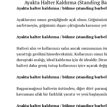
Ayakta Halter Kaldırma (Standing Bar
Ayakta halter kaldırma / bükme (standing barbell 
Ayaklarınız omuz genişliğinde açık olsun. Göğsünüzü 
sarfetmeyin, göğsünüz dışarı çıktığında karnınız yeter
Ayakta halter kaldırma / bükme (standing barbell 
Halteri alın ve kollarınızı salın ancak omzunuzun ö
yarattığı gerilimi hissedeceksiniz. Kollarınızı omuz 
duruştaki aralığı, ideal kaldırma için de idealdir. Di
halteri daha geniş tutup kollarınızı iyice açarak değ
Ayakta halter kaldırma / bükme (standing barbell 
Başparmağınız halterin üstünden, diğer dört parmağı
kavraması ufak bir farklılık yaratır ve yeni başlayan
Ayakta halter kaldırma / bükme (standing barbell 