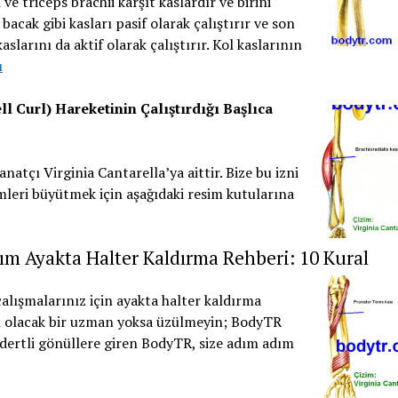
 ve triceps brachii karşıt kaslardır ve birini
 bacak gibi kasları pasif olarak çalıştırır ve son
aslarını da aktif olarak çalıştırır. Kol kaslarının
ı
 Curl) Hareketinin Çalıştırdığı Başlıca
anatçı Virginia Cantarella’ya aittir. Bize bu izni
imleri büyütmek için aşağıdaki resim kutularına
ım Ayakta Halter Kaldırma Rehberi: 10 Kural
çalışmalarınız için ayakta halter kaldırma
ı olacak bir uzman yoksa üzülmeyin; BodyTR
, dertli gönüllere giren BodyTR, size adım adım