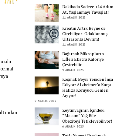
Dakikada Sadece +14 Adım
At, Yaşlanmayı Yavaşlat!
11 ARALIK 2025
Kreatin Artık Beyne de
Girebiliyor: Odaklanmış
Ultrasonla Devrim!
11 ARALIK 2025
Bağırsak Mikropların
Lifleri Ekstra Kaloriye
nuzda
Çevirebilir
 normal
9 ARALIK 2025
veya
Koşmak Beyni Yeniden İnşa
Ediyor: Alzheimer’a Karşı
Hafıza Koruyucu Genleri
Açıyor!
9 ARALIK 2025
Zeytinyağının İçindeki
altından
“Masum” Yağ Bile
Obeziteyi Tetikleyebiliyor!
6 ARALIK 2025
Tatlı Yemeyi Bırakmak