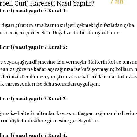
bell Curl) Hareketi Nasıl Yapılır?
curl) nasıl yapılır? Kural 1:
dışarı çıkartın ama karnınızı içeri çekmek için fazladan çaba
ince içeri çekilecektir. Doğal ve dik bir duruş kullanın.
curl) nasıl yapılır? Kural 2:
ne veya aşağıya düşmesine izin vermeyin. Halterin kol ve omzu
hizanıza göre ne kadar açacağınıza ise kafa yormayın; kolların
rseklerinizi vücudunuza yapıştırarak ve halteri daha dar tutarak 
işik varyasyonları ise daha sonradan uygulayın.
curl) nasıl yapılır? Kural 3:
nız ise halterin altından kavrasın. Başparmağınızın halterin 
ların böyle fantezilere girmesine gerek yoktur.
curl) nasıl yapılır? Kural 4: