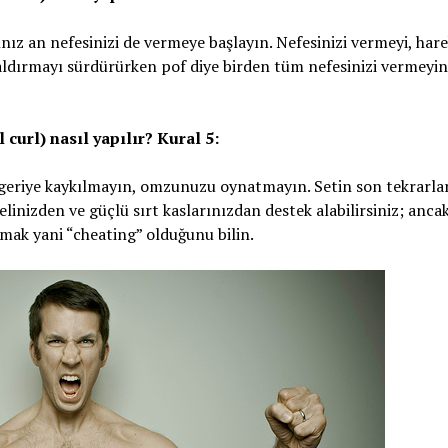
ınız an nefesinizi de vermeye başlayın. Nefesinizi vermeyi, har
kaldırmayı sürdürürken pof diye birden tüm nefesinizi vermeyin
curl) nasıl yapılır? Kural 5:
geriye kaykılmayın, omzunuzu oynatmayın. Setin son tekrarla
elinizden ve güçlü sırt kaslarınızdan destek alabilirsiniz; anc
mak yani “cheating” olduğunu bilin.