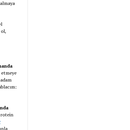
k almaya
el
 ol,
manda
a etmeye
i adam
ablacım:
ında
protein
y
unla