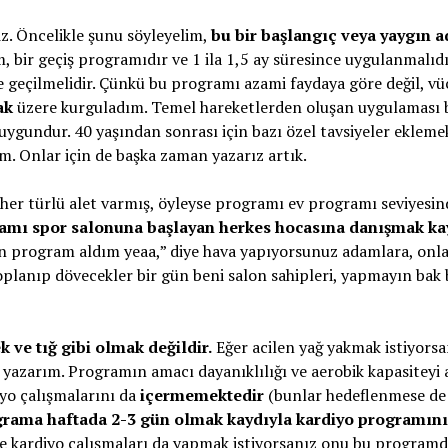
iz. Öncelikle şunu söyleyelim,
bu bir başlangıç veya yaygın a
, bir geçiş programıdır ve 1 ila 1,5 ay süresince uygulanmalıdı
ne geçilmelidir. Çünkü bu programı azami faydaya göre değil, v
ak
üzere kurguladım. Temel hareketlerden oluşan uygulaması b
e uygundur. 40 yaşından sonrası için bazı özel tavsiyeler ekleme
. Onlar için de başka zaman yazarız artık.
a her türlü alet varmış, öyleyse programı ev programı seviyesi
amı spor salonuna başlayan herkes hocasına danışmak ka
program aldım yeaa,” diye hava yapıyorsunuz adamlara, onla
toplanıp dövecekler bir gün beni salon sahipleri, yapmayın bak 
 ve tığ gibi olmak değildir.
Eğer acilen yağ yakmak istiyorsa
yazarım. Programın amacı dayanıklılığı ve aerobik kapasiteyi
iyo çalışmalarını da
içermemektedir
(bunlar hedeflenmese de
grama haftada 2-3 gün olmak kaydıyla kardiyo programını
 ve kardiyo çalışmaları da yapmak istiyorsanız onu bu program