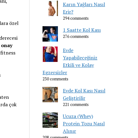
ani,
Karın Yağları Nasıl
Erir?
294 comments
lara özel
1 Saatte Kol Kası
276 comments
 derecesi
 onay
Evde
fitness
Yapabileceğiniz
Etkili ve Kolay
Egzersizler
ş
230 comments
Evde Kol Kası Nasıl
aten
Geliştirilir
arda çok
221 comments
Ucuza (Whey)
Protein Tozu Nasıl
Alınır
208 comments