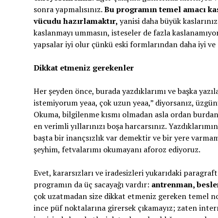
sonra yapmalısınız.
Bu programın temel amacı kas
vücudu hazırlamaktır,
yanisi daha büyük kaslarınız
kaslanmayı ummasın, isteseler de fazla kaslanamıyorl
yapsalar iyi olur çünkü eski formlarından daha iyi ve
Dikkat etmeniz gerekenler
Her şeyden önce, burada yazdıklarımı ve başka yazı
istemiyorum yeaa, çok uzun yeaa,” diyorsanız, üzgü
Okuma, bilgilenme kısmı olmadan asla ordan burdan 
en verimli yıllarınızı boşa harcarsınız. Yazdıkları
başta bir inançsızlık var demektir ve bir yere varma
şeyhim, fetvalarımı okumayanı aforoz ediyoruz.
Evet, kararsızları ve iradesizleri yukarıdaki paragra
programın da üç sacayağı vardır:
antrenman, besle
çok uzatmadan size dikkat etmeniz gereken temel nok
ince püf noktalarına girersek çıkamayız; zaten inter