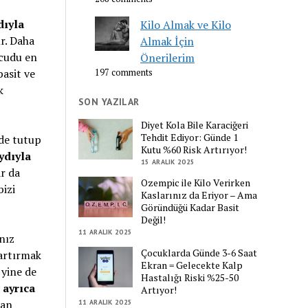
dıyla
Kilo Almak ve Kilo
r. Daha
Almak İçin
ücudu en
Önerilerim
asit ve
197 comments
k
SON YAZILAR
Diyet Kola Bile Karaciğeri
Tehdit Ediyor: Günde 1
nde tutup
Kutu %60 Risk Artırıyor!
ydıyla
15 ARALIK 2025
r da
Ozempic ile Kilo Verirken
bizi
Kaslarınız da Eriyor – Ama
Göründüğü Kadar Basit
Değil!
11 ARALIK 2025
nız
Çocuklarda Günde 3-6 Saat
 artırmak
Ekran = Gelecekte Kalp
 yine de
Hastalığı Riski %25-50
 ayrıca
Artıyor!
dan
11 ARALIK 2025