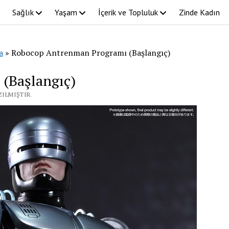
Sağlık
Yaşam
İçerik ve Topluluk
Zinde Kadın
a
»
Robocop Antrenman Programı (Başlangıç)
(Başlangıç)
ZILMIŞTIR.