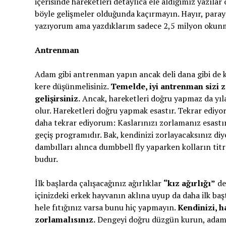
içerisinde hareketleri detaylıca ele aldığımız yazılar
böyle gelişmeler olduğunda kaçırmayın. Hayır, para
yazıyorum ama yazdıklarım sadece 2,5 milyon okunma s
Antrenman
Adam gibi antrenman yapın ancak deli dana gibi de ke
kere düşünmelisiniz.
Temelde, iyi antrenman sizi 
gelişirsiniz.
Ancak, hareketleri doğru yapmaz da yılan
olur. Hareketleri doğru yapmak esastır. Tekrar ediy
daha tekrar ediyorum: Kaslarınızı zorlamanız esastır
geçiş programıdır. Bak, kendinizi zorlayacaksınız di
dambılları alınca dumbbell fly yaparken kolların titr
budur.
İlk başlarda çalışacağınız ağırlıklar
“kız ağırlığı”
ded
içinizdeki erkek hayvanın aklına uyup da daha ilk ba
hele fıtığınız varsa bunu hiç yapmayın.
Kendinizi, h
zorlamalısınız.
Dengeyi doğru düzgün kurun, adamı 