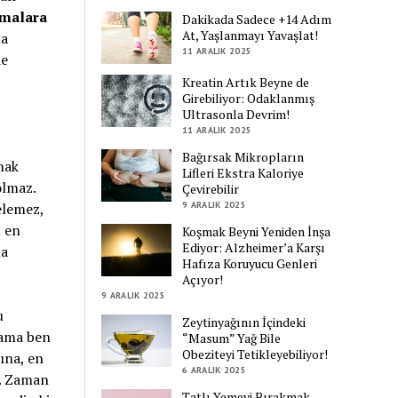
şmalara
Dakikada Sadece +14 Adım
At, Yaşlanmayı Yavaşlat!
la
11 ARALIK 2025
de
Kreatin Artık Beyne de
Girebiliyor: Odaklanmış
Ultrasonla Devrim!
11 ARALIK 2025
Bağırsak Mikropların
mak
Lifleri Ekstra Kaloriye
olmaz.
Çevirebilir
elemez,
9 ARALIK 2025
n en
Koşmak Beyni Yeniden İnşa
Ediyor: Alzheimer’a Karşı
ma
Hafıza Koruyucu Genleri
Açıyor!
9 ARALIK 2025
u
Zeytinyağının İçindeki
 ama ben
“Masum” Yağ Bile
Obeziteyi Tetikleyebiliyor!
ına, en
6 ARALIK 2025
k. Zaman
Tatlı Yemeyi Bırakmak