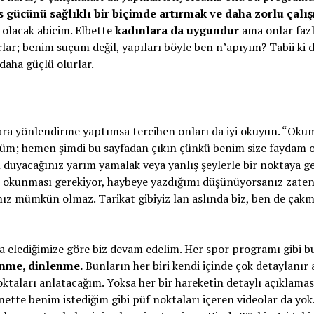
 gücünü sağlıklı bir biçimde artırmak ve daha zorlu çalı
 olacak abicim. Elbette
kadınlara da uygundur
ama onlar faz
ar; benim suçum değil, yapıları böyle ben n’apıyım? Tabii ki 
 daha güçlü olurlar.
lara yönlendirme yaptımsa tercihen onları da iyi okuyun. “Oku
nüm; hemen şimdi bu sayfadan çıkın çünkü benim size faydam 
duyacağınız yarım yamalak veya yanlış şeylerle bir noktaya g
mın okunması gerekiyor, haybeye yazdığımı düşünüyorsanız zate
mız mümkün olmaz. Tarikat gibiyiz lan aslında biz, ben de çak
fta elediğimize göre biz devam edelim. Her spor programı gibi b
nme, dinlenme.
Bunların her biri kendi içinde çok detaylanır
taları anlatacağım. Yoksa her bir hareketin detaylı açıklamas
nette benim istediğim gibi püf noktaları içeren videolar da yo