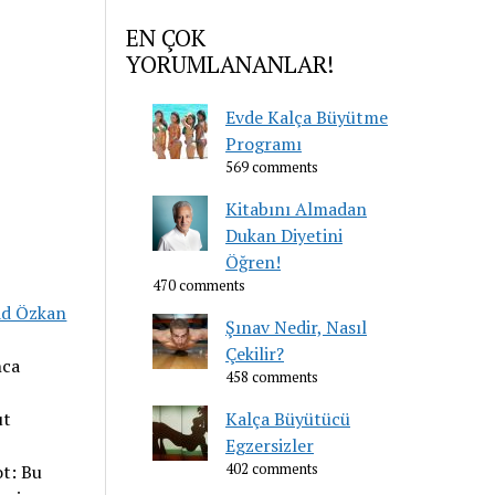
EN ÇOK
YORUMLANANLAR!
Evde Kalça Büyütme
Programı
569 comments
Kitabını Almadan
Dukan Diyetini
Öğren!
470 comments
ad Özkan
Şınav Nedir, Nasıl
Çekilir?
nca
458 comments
ut
Kalça Büyütücü
Egzersizler
ot: Bu
402 comments