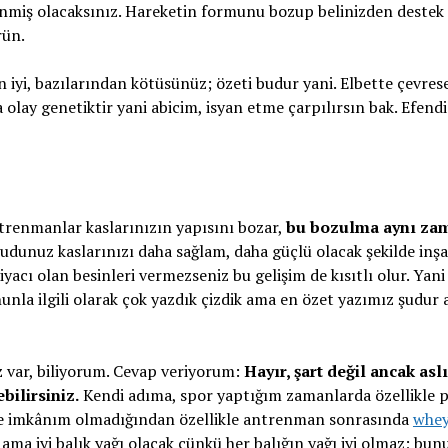
çlenmiş olacaksınız. Hareketin formunu bozup belinizden deste
rün.
 iyi, bazılarından kötüsünüz; özeti budur yani. Elbette çevres
a olay genetiktir yani abicim, isyan etme çarpılırsın bak. Efendi
trenmanlar kaslarınızın yapısını bozar,
bu bozulma aynı za
dunuz kaslarınızı daha sağlam, daha güçlü olacak şekilde inş
tiyacı olan besinleri vermezseniz bu gelişim de kısıtlı olur. Yan
unla ilgili olarak çok yazdık çizdik ama en özet yazımız şudur 
 var, biliyorum. Cevap veriyorum:
Hayır, şart değil ancak asl
bilirsiniz.
Kendi adıma, spor yaptığım zamanlarda özellikle 
nme imkânım olmadığından özellikle antrenman sonrasında
whe
 ama iyi balık yağı olacak çünkü her balığın yağı iyi olmaz; bun