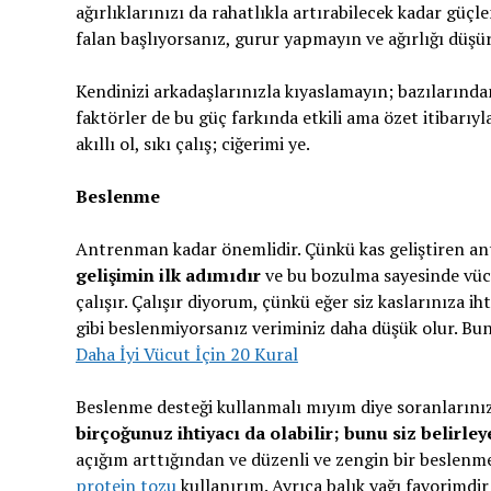
ağırlıklarınızı da rahatlıkla artırabilecek kadar gü
falan başlıyorsanız, gurur yapmayın ve ağırlığı düşü
Kendinizi arkadaşlarınızla kıyaslamayın; bazılarından
faktörler de bu güç farkında etkili ama özet itibarıyl
akıllı ol, sıkı çalış; ciğerimi ye.
Beslenme
Antrenman kadar önemlidir. Çünkü kas geliştiren an
gelişimin ilk adımıdır
ve bu bozulma sayesinde vücu
çalışır. Çalışır diyorum, çünkü eğer siz kaslarınıza ih
gibi beslenmiyorsanız veriminiz daha düşük olur. Bun
Daha İyi Vücut İçin 20 Kural
Beslenme desteği kullanmalı mıyım diye soranlarınız
birçoğunuz ihtiyacı da olabilir; bunu siz belirleye
açığım arttığından ve düzenli ve zengin bir besle
protein tozu
kullanırım. Ayrıca balık yağı favorimdir