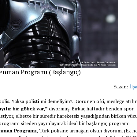
enman Programı (Başlangıç)
Yazan:
İlş
olis. Yoksa polis
ti
mi demeliyim?.. Görünen o ki, mesleğe atılı
yılır bir göbek var,”
diyormuş. Birkaç haftadır benden spor
tiyor, elbette bir süredir hareketsiz yaşadığından biriken vüc
 programı siteden yayınlayarak ideal bir başlangıç programı
nman Programı
, Türk polisine armağan olsun diyorum. (Ek n