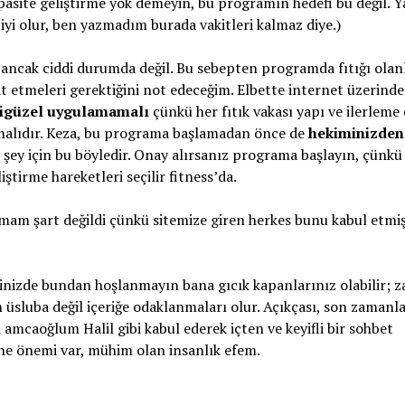
pasite geliştirme yok demeyin, bu programın hedefi bu değil. Y
iyi olur, ben yazmadım burada vakitleri kalmaz diye.)
ancak ciddi durumda değil. Bu sebepten programda fıtığı olan
at etmeleri gerektiğini not edeceğim. Elbette internet üzerinde
şigüzel uygulamamalı
çünkü her fıtık vakası yapı ve ilerleme
nmalıdır. Keza, bu programa başlamadan önce de
hekiminizden
şey için bu böyledir. Onay alırsanız programa başlayın, çünkü 
iştirme hareketleri seçilir fitness’da.
pmam şart değildi çünkü sitemize giren herkes bunu kabul etmi
çinizde bundan hoşlanmayın bana gıcık kapanlarınız olabilir; z
sluba değil içeriğe odaklanmaları olur. Açıkçası, son zamanl
 amcaoğlum Halil gibi kabul ederek içten ve keyifli bir sohbet
ne önemi var, mühim olan insanlık efem.