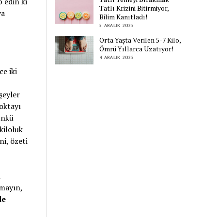
p edin ki
Tatlı Krizini Bitirmiyor,
va
Bilim Kanıtladı!
5 ARALIK 2025
Orta Yaşta Verilen 5-7 Kilo,
Ömrü Yıllarca Uzatıyor!
4 ARALIK 2025
e iki
şeyler
oktayı
ünkü
kiloluk
i, özeti
n
nmayın,
de