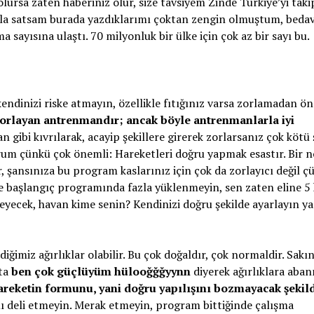
 olursa zaten haberiniz olur, size tavsiyem Zinde Türkiye’yi taki
yla satsam burada yazdıklarımı çoktan zengin olmuştum, beda
ayısına ulaştı. 70 milyonluk bir ülke için çok az bir sayı bu.
ndinizi riske atmayın, özellikle fıtığınız varsa zorlamadan önc
zorlayan antrenmandır; ancak böyle antrenmanlarla iyi
 gibi kıvrılarak, acayip şekillere girerek zorlarsanız çok kötü 
orum çünkü çok önemli: Hareketleri doğru yapmak esastır. Bir n
, şansınıza bu program kaslarınız için çok da zorlayıcı değil ç
ye başlangıç programında fazla yüklenmeyin, sen zaten eline 5 
eyecek, havan kime senin? Kendinizi doğru şekilde ayarlayın yan
iğimiz ağırlıklar olabilir. Bu çok doğaldır, çok normaldir. Sakı
şta
ben çok güçlüyüm hülooğğğyynn
diyerek ağırlıklara aba
areketin formunu, yani doğru yapılışını bozmayacak şekil
deli etmeyin. Merak etmeyin, program bittiğinde çalışma