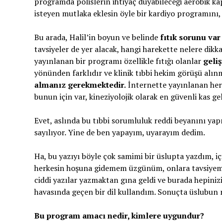
programda polislerin ihtiyaç duyabileceği aerobik ka
isteyen mutlaka eklesin öyle bir kardiyo programını, 
Bu arada, Halil’in boyun ve belinde
fıtık sorunu var
tavsiyeler de yer alacak, hangi harekette nelere dikk
yayınlanan bir programı özellikle fıtığı olanlar
geli
yönünden farklıdır ve klinik tıbbi hekim görüşü alı
almanız gerekmektedir.
İnternette yayınlanan her 
bunun için var, kineziyolojik olarak en güvenli kas gel
Evet, aslında bu tıbbi sorumluluk reddi beyanını ya
sayılıyor. Yine de ben yapayım, uyarayım dedim.
Ha, bu yazıyı böyle çok samimi bir üslupta yazdım, i
herkesin hoşuna gidemem üzgünüm, onlara tavsiyem ü
ciddi yazılar yazmaktan gına geldi ve burada hepinizi
havasında geçen bir dil kullandım. Sonuçta üslubun 
Bu program amacı nedir, kimlere uygundur?