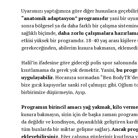
Uyarımızı yaptığımıza göre diğer hususlara geçebilir
“anatomik adaptasyon” programıdır
yani bir uyum
sonra bölgesel ya da daha farklı bir çalışma sistemi
sağlıklı biçimde,
daha zorlu çalışmalara hazırlam
etkisi yüksek bir programdır. 18-40 yaş arası kişiler
gerekeceğinden, abilerim kusura bakmasın, eklemedim
Halil’in ifadesine göre gideceği polis spor salonund
kısıtlamama da gerek yok demektir. Yanisi,
bu progr
uygulayabilir.
Hocanıza sormadan “Ben BodyTR’den 
bize gıcık kapıyorlar sanki rol çalmışız gibi. Oğlum 
birbirimize düşürmeyin. Ayıp.
Programın birincil amacı yağ yakmak, kilo vermek
kusura bakmayın, sizin için de başka zaman program 
da değildir ve kondisyon, dayanıklılık geliştiren kard
tüm bunlarda bir miktar gelişme sağlar)
. Ancak pro
ekleyebilirsiniz.
Eğer çalışma günleriniz kısıtlıysa