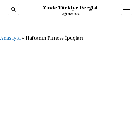
Zinde Türkiye Dergisi
menüy
aç
7 Ağustos 2026
Anasayfa
»
Haftanın Fitness İpuçları