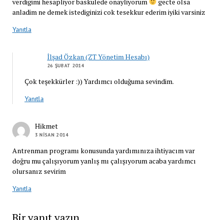
verdigimi hesapliyor baskulede onayliyorum
gecte olsa
anladim ne demek istediginizi cok tesekkur ederim iyiki varsiniz
Yanıtla
İlşad Özkan (ZT Yönetim Hesabı)
26 ŞUBAT 2014
Çok teşekkürler :)) Yardımcı olduğuma sevindim.
Yanıtla
Hikmet
3 NISAN 2014
Antrenman programı konusunda yardımınıza ihtiyacım var
doğru mu çalışıyorum yanlış mı çalışıyorum acaba yardımcı
olursanız sevirim
Yanıtla
Bir yanıt yazın