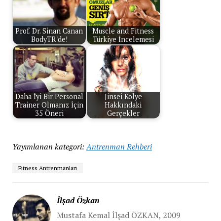
Prof. Dr. Sinan Canan
Muscle and Fitness
BodyTR'de!
Türkiye İncelemesi
Daha İyi Bir Personal
Jinsei Kolye
Trainer Olmanız İçin
Hakkındaki
35 Öneri
Gerçekler
Yayımlanan kategori:
Antrenman Rehberi
Fitness Antrenmanları
İlşad Özkan
Mustafa Kemal İlşad ÖZKAN, 2009