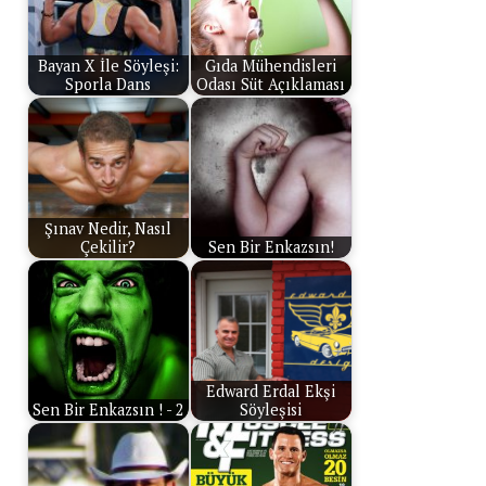
Bayan X İle Söyleşi:
Gıda Mühendisleri
Sporla Dans
Odası Süt Açıklaması
Şınav Nedir, Nasıl
Çekilir?
Sen Bir Enkazsın!
Edward Erdal Ekşi
Sen Bir Enkazsın ! - 2
Söyleşisi