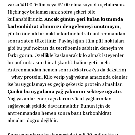
varsa %100 üzüm veya %100 elma suyu da içebilirsiniz.
Hiçbir şey bulamazsanız sofra şekeri bile
kullanabilirsiniz.
Ancak günün geri kalan kısmında
karbonhidrat alımınızı dengelemeyi unutmayın,
çünkü önemli bir miktar karbonhidratı antrenmandan
sonra zaten tükettiniz. Paylaştığım tüm püf noktaları
gibi bu püf noktası da tecrübemle sabittir, deneyin ve
farkı görün. Özellikle kaslanarak kilo almak isteyenler
bu püf noktasını bir alışkanlık haline getirmeli:
Antrenmandan hemen sonra dekstroz (ya da dekstrin)
+ whey proteini. Kilo verip yağ yakma amacında olanlar
ise bu uygulamayı es geçip şekersiz protein almalılar.
Çünkü bu uygulama yağ yakımını sekteye uğratır.
Yağ yakanlar enerji açıklarını vücut yağlarından
sağlayacak şekilde davranmalıdır. Bunun için de
antrenmandan hemen sonra basit karbonhidrat
almaları doğru değildir.
Spor yapanların beslenmesiyle ilgili 20 püf noktası