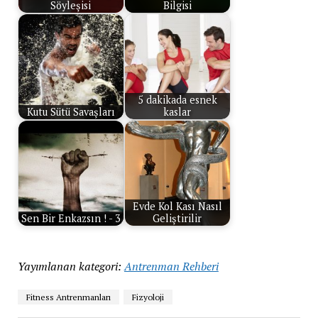
Söyleşisi
Bilgisi
5 dakikada esnek
Kutu Sütü Savaşları
kaslar
Evde Kol Kası Nasıl
Sen Bir Enkazsın ! - 3
Geliştirilir
Yayımlanan kategori:
Antrenman Rehberi
Fitness Antrenmanları
Fizyoloji