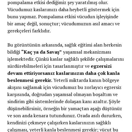
pompalama etkisi dediğimiz şey yaratılmış olur.
Vücudumuz kaslarımızı daha heybetli göstermek için
bunu yapmaz. Pompalama etkisi vücudun işleyişinde
bir amaç değil, sonuçtur; vücudumuzun asıl amacı ve
gerekçeleri farklıdır.
Bu görüntünün arkasında, sağlık eğitimi alan herkesin
bildiği
“Kaç ya da Savaş”
yaşamsal mekanizması
işlemektedir. Çünkü kaslar sağlıklı şekilde çalışmalarını
sürdürebilmeleri için tasarlanmıştır ve
egzersizi
devam ettiriyorsanız kaslarınızın daha çok kanla
beslenmesi gerekir.
Yeterli miktarda kanın bölgeye
akışını sağlamak için vücudumuz bu zorlayıcı egzersiz
karşısında, doğrudan yaşamsal olmayan boşaltım ve
sindirim gibi sistemlerinde dolaşan kanı azaltır. Şöyle
düşünebilirsiniz, örneğin bir yamaçtan aşağı düştünüz
ve son anda kenara tutundunuz. Orada asılı dururken,
kendinizi çekmeye çalışırken kaslarınızın sağlıklı
çalışması, yeterli kanla beslenmesi gerekir; vücut bu