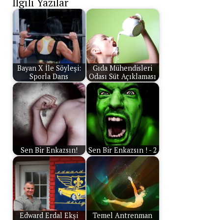
İlgili Yazılar
Bayan X İle Söyleşi:
Gıda Mühendisleri
Sporla Dans
Odası Süt Açıklaması
Sen Bir Enkazsın!
Sen Bir Enkazsın ! - 2
Edward Erdal Ekşi
Temel Antrenman