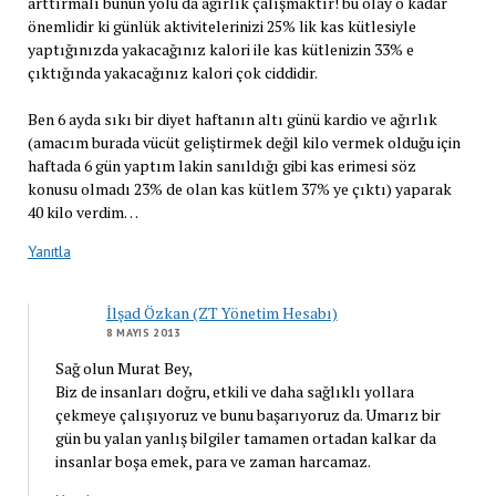
arttırmalı bunun yolu da ağırlık çalışmaktır! bu olay o kadar
önemlidir ki günlük aktivitelerinizi 25% lik kas kütlesiyle
yaptığınızda yakacağınız kalori ile kas kütlenizin 33% e
çıktığında yakacağınız kalori çok ciddidir.
Ben 6 ayda sıkı bir diyet haftanın altı günü kardio ve ağırlık
(amacım burada vücüt geliştirmek değil kilo vermek olduğu için
haftada 6 gün yaptım lakin sanıldığı gibi kas erimesi söz
konusu olmadı 23% de olan kas kütlem 37% ye çıktı) yaparak
40 kilo verdim…
Yanıtla
İlşad Özkan (ZT Yönetim Hesabı)
8 MAYIS 2013
Sağ olun Murat Bey,
Biz de insanları doğru, etkili ve daha sağlıklı yollara
çekmeye çalışıyoruz ve bunu başarıyoruz da. Umarız bir
gün bu yalan yanlış bilgiler tamamen ortadan kalkar da
insanlar boşa emek, para ve zaman harcamaz.