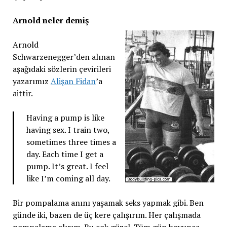
Arnold neler demiş
Arnold
Schwarzenegger’den alınan
aşağıdaki sözlerin çevirileri
yazarımız
Alişan Fidan
’a
aittir.
Having a pump is like
having sex. I train two,
sometimes three times a
day. Each time I get a
pump. It’s great. I feel
like I’m coming all day.
Bir pompalama anını yaşamak seks yapmak gibi. Ben
günde iki, bazen de üç kere çalışırım. Her çalışmada
pompalama alırım. Bu çok güzel. Tüm gün boyunca