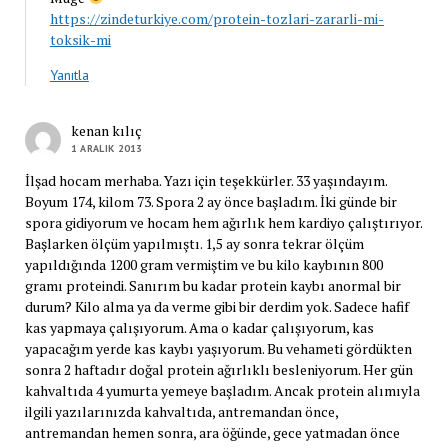
https://zindeturkiye.com/protein-tozlari-zararli-mi-
toksik-mi
Yanıtla
kenan kılıç
1 ARALIK 2013
İlşad hocam merhaba. Yazı için teşekkürler. 33 yaşındayım.
Boyum 174, kilom 73. Spora 2 ay önce başladım. İki günde bir
spora gidiyorum ve hocam hem ağırlık hem kardiyo çalıştırıyor.
Başlarken ölçüm yapılmıştı. 1,5 ay sonra tekrar ölçüm
yapıldığında 1200 gram vermiştim ve bu kilo kaybının 800
gramı proteindi. Sanırım bu kadar protein kaybı anormal bir
durum? Kilo alma ya da verme gibi bir derdim yok. Sadece hafif
kas yapmaya çalışıyorum. Ama o kadar çalışıyorum, kas
yapacağım yerde kas kaybı yaşıyorum. Bu vehameti gördükten
sonra 2 haftadır doğal protein ağırlıklı besleniyorum. Her gün
kahvaltıda 4 yumurta yemeye başladım. Ancak protein alımıyla
ilgili yazılarınızda kahvaltıda, antremandan önce,
antremandan hemen sonra, ara öğünde, gece yatmadan önce