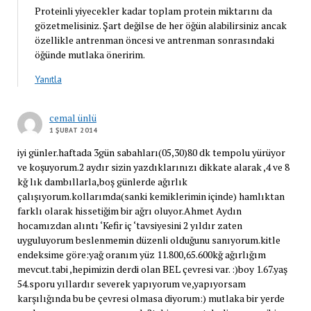
Proteinli yiyecekler kadar toplam protein miktarını da
gözetmelisiniz. Şart değilse de her öğün alabilirsiniz ancak
özellikle antrenman öncesi ve antrenman sonrasındaki
öğünde mutlaka öneririm.
Yanıtla
cemal ünlü
1 ŞUBAT 2014
iyi günler.haftada 3gün sabahları(05,30)80 dk tempolu yürüyor
ve koşuyorum.2 aydır sizin yazdıklarınızı dikkate alarak ,4 ve 8
kğ lık dambıllarla,boş günlerde ağırlık
çalışıyorum.kollarımda(sanki kemiklerimin içinde) hamlıktan
farklı olarak hissetiğim bir ağrı oluyor.Ahmet Aydın
hocamızdan alıntı ‘Kefir iç ‘tavsiyesini 2 yıldır zaten
uyguluyorum beslenmemin düzenli olduğunu sanıyorum.kitle
endeksime göre:yağ oranım yüz 11.800,65.600kğ ağırlığım
mevcut.tabi ,hepimizin derdi olan BEL çevresi var. :)boy 1.67.yaş
54.sporu yıllardır severek yapıyorum ve,yapıyorsam
karşılığında bu be çevresi olmasa diyorum:) mutlaka bir yerde