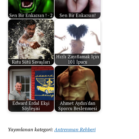
Sen Bir Enkazsın ! - 2
Sen Bir Enkazsın!
Hızlı Zayıflamak İçin
Kutu Sütü Savaşları
101 İpucu
Edward Erdal Ekşi
Ahmet Aydın'dan
Söyleşisi
Sporcu Beslenmesi
Yayımlanan kategori:
Antrenman Rehberi