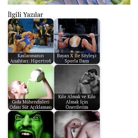
İlgili Yazılar
Kaslanmanın
Bayan X İle Söyleşi:
Anahtarı: Hipertrofi
Sporla Dans
Kilo Almak ve Kilo
Gıda Mühendisleri
Almak İçin
Odası Süt Açıklaması
Önerilerim