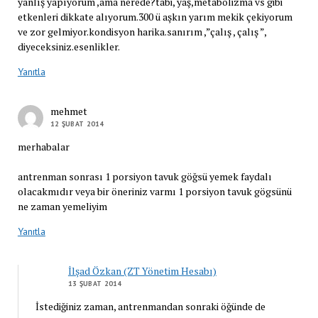
yanlış yapıyorum ,ama nerede?tabi, yaş,metabolizma vs gibi
etkenleri dikkate alıyorum.300 ü aşkın yarım mekik çekiyorum
ve zor gelmiyor.kondisyon harika.sanırım ,”çalış , çalış ”,
diyeceksiniz.esenlikler.
Yanıtla
mehmet
12 ŞUBAT 2014
merhabalar
antrenman sonrası 1 porsiyon tavuk göğsü yemek faydalı
olacakmıdır veya bir öneriniz varmı 1 porsiyon tavuk gögsünü
ne zaman yemeliyim
Yanıtla
İlşad Özkan (ZT Yönetim Hesabı)
13 ŞUBAT 2014
İstediğiniz zaman, antrenmandan sonraki öğünde de