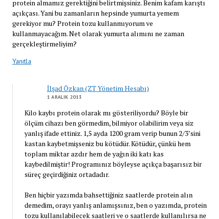
protein almamız gerektiğini belirtmişsiniz. Benim kafam karıştı
açıkçası. Yani bu zamanların hepsinde yumurta yemem
gerekiyor mu? Protein tozu kullanmıyorum ve
kullanmayacağım. Net olarak yumurta alımını ne zaman
gerçekleştirmeliyim?
Yanıtla
İlşad Özkan (ZT Yönetim Hesabı)
1 ARALIK 2013
Kilo kaybı protein olarak mı gösteriliyordu? Böyle bir
ölçüm cihazı ben görmedim, bilmiyor olabilirim veya siz
yanlış ifade ettiniz. 1,5 ayda 1200 gram verip bunun 2/3’sini
kastan kaybetmişseniz bu kötüdür. Kötüdür, çünkü hem
toplam miktar azdır hem de yağın iki katı kas
kaybedilmiştir! Programınız böyleyse açıkça başarısız bir
süreç geçirdiğiniz ortadadır.
Ben hiçbir yazımda bahsettiğiniz saatlerde protein alın
demedim, orayı yanlış anlamışsınız, ben o yazımda, protein
tozu kullanılabilecek saatleri ve o saatlerde kullanılırsa ne