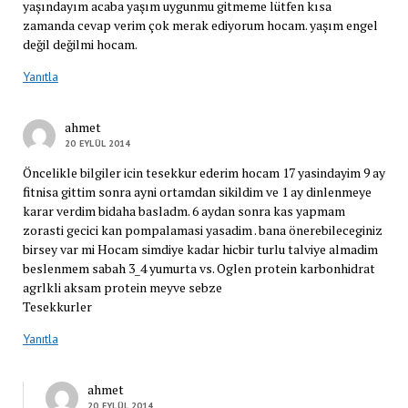
yaşındayım acaba yaşım uygunmu gitmeme lütfen kısa
zamanda cevap verim çok merak ediyorum hocam. yaşım engel
değil değilmi hocam.
Yanıtla
ahmet
20 EYLÜL 2014
Öncelikle bilgiler icin tesekkur ederim hocam 17 yasindayim 9 ay
fitnisa gittim sonra ayni ortamdan sikildim ve 1 ay dinlenmeye
karar verdim bidaha basladm. 6 aydan sonra kas yapmam
zorasti gecici kan pompalamasi yasadim . bana önerebileceginiz
birsey var mi Hocam simdiye kadar hicbir turlu talviye almadim
beslenmem sabah 3_4 yumurta vs. Oglen protein karbonhidrat
agrlkli aksam protein meyve sebze
Tesekkurler
Yanıtla
ahmet
20 EYLÜL 2014