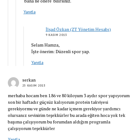
bana ne önere bilirsiniz.
Yanıtla
İlşad Özkan (ZT Yönetim Hesabı)
9 KASIM 2013
Selam Hamza,
İşte önerim: Düzenli spor yap.
Yanıtla
serkan
25 KASIM 2013
merhaba hocam ben 1.86 ve 80 kiloyum 3 aydır spor yapıyorum
son bir haftadır güçsüz kalıyorum protein takviyesi
gerekiyormu ve günde ne kadar içmem gerekiyor yardımcı
olursanız sevinirim teşekkürler bu arada eğiten hoca yok tek
başıma çalışıyorum bu forumdan aldığım programla
çalışıyorum teşekkürler
Yanıtla