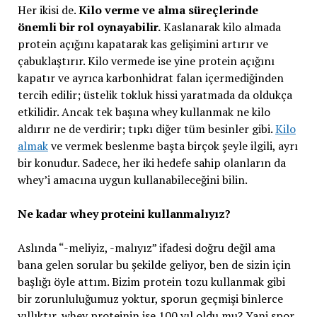
Her ikisi de.
Kilo verme ve alma süreçlerinde
önemli bir rol oynayabilir.
Kaslanarak kilo almada
protein açığını kapatarak kas gelişimini artırır ve
çabuklaştırır. Kilo vermede ise yine protein açığını
kapatır ve ayrıca karbonhidrat falan içermediğinden
tercih edilir; üstelik tokluk hissi yaratmada da oldukça
etkilidir. Ancak tek başına whey kullanmak ne kilo
aldırır ne de verdirir; tıpkı diğer tüm besinler gibi.
Kilo
almak
ve vermek beslenme başta birçok şeyle ilgili, ayrı
bir konudur. Sadece, her iki hedefe sahip olanların da
whey’i amacına uygun kullanabileceğini bilin.
Ne kadar whey proteini kullanmalıyız?
Aslında “-meliyiz, -malıyız” ifadesi doğru değil ama
bana gelen sorular bu şekilde geliyor, ben de sizin için
başlığı öyle attım. Bizim protein tozu kullanmak gibi
bir zorunluluğumuz yoktur, sporun geçmişi binlerce
yıllıktır, whey proteinin ise 100 yıl oldu mu? Yani spor