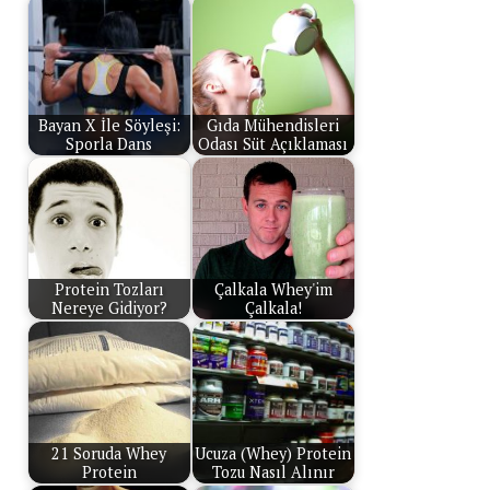
Bayan X İle Söyleşi:
Gıda Mühendisleri
Sporla Dans
Odası Süt Açıklaması
Protein Tozları
Çalkala Whey'im
Nereye Gidiyor?
Çalkala!
21 Soruda Whey
Ucuza (Whey) Protein
Protein
Tozu Nasıl Alınır