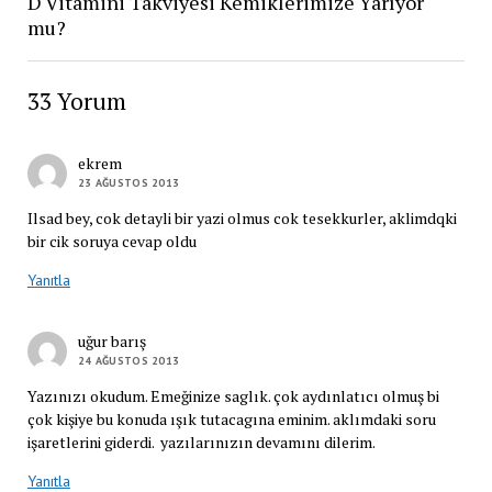
D Vitamini Takviyesi Kemiklerimize Yarıyor
mu?
33 Yorum
ekrem
23 AĞUSTOS 2013
Ilsad bey, cok detayli bir yazi olmus cok tesekkurler, aklimdqki
bir cik soruya cevap oldu
Yanıtla
uğur barış
24 AĞUSTOS 2013
Yazınızı okudum. Emeğinize saglık. çok aydınlatıcı olmuş bi
çok kişiye bu konuda ışık tutacagına eminim. aklımdaki soru
işaretlerini giderdi. yazılarınızın devamını dilerim.
Yanıtla