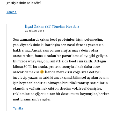
görüşleriniz nelerdir?
Yanıtla
İlşad Özkan (ZT Yönetim Hesabı)
26 NISAN 2014
Son zamanlarda çıkan beef proteinleri hiç incelemedim,
yani diyeceksiniz ki, kardeşim sen nasıl fitness yazarısın,
haklısınız. Ancak sanıyorum araştırmaya değer olsa
araştırırdım, bana sıradan bir pazarlama olayı gibi geliyor.
Elimizde whey var, onu anlattık da beef’i mi kaldı. Bifteğin
kilosu 50 TL bu arada, protein tozuyla alsak daha ucuz
olacak demek ki
İleride meraklısı çoğalırsa detaylı
inceleyip yazarım tabii ki ancak şimdi bilimsel açıdan benim
için heyecanlandırıcı olmayan bir ürünü tanıtıp satıcıların
ekmeğine yağ sürmek gibi bir derdim yok. Beef demişler,
reklamlarına çiğ eti ısıran bir dostumuzu koymuşlar, herkes
mutlu sanırım. Sevgiler.
Yanıtla