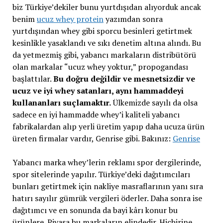
biz Türkiye’dekiler bunu yurtdışıdan alıyorduk ancak
benim
ucuz whey protein
yazımdan sonra
yurtdışından whey gibi sporcu besinleri getirtmek
kesinlikle yasaklandı ve sıkı denetim altına alındı. Bu
da yetmezmiş gibi, yabancı markaların distribütörü
olan markalar “ucuz whey yoktur,” propogandası
başlattılar.
Bu doğru değildir ve mesnetsizdir ve
ucuz ve iyi whey satanları, aynı hammaddeyi
kullananları suçlamaktır.
Ülkemizde sayılı da olsa
sadece en iyi hammadde whey’i kaliteli yabancı
fabrikalardan alıp yerli üretim yapıp daha ucuza ürün
üreten firmalar vardır, Genrise gibi. Bakınız:
Genrise
Yabancı marka whey’lerin reklamı spor dergilerinde,
spor sitelerinde yapılır. Türkiye’deki dağıtımcıları
bunları getirtmek için nakliye masraflarının yanı sıra
hatırı sayılır gümrük vergileri öderler. Daha sonra ise
dağıtımcı ve en sonunda da bayi kârı konur bu
ürünlere. Piyasa bu markaların elindedir. Hiçbirine