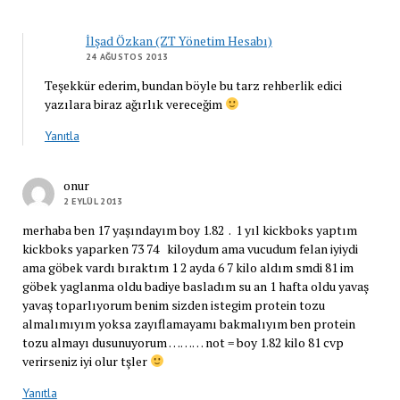
İlşad Özkan (ZT Yönetim Hesabı)
24 AĞUSTOS 2013
Teşekkür ederim, bundan böyle bu tarz rehberlik edici
yazılara biraz ağırlık vereceğim
Yanıtla
onur
2 EYLÜL 2013
merhaba ben 17 yaşındayım boy 1.82 . 1 yıl kickboks yaptım
kickboks yaparken 73 74 kiloydum ama vucudum felan iyiydi
ama göbek vardı bıraktım 1 2 ayda 6 7 kilo aldım smdi 81 im
göbek yaglanma oldu badiye basladım su an 1 hafta oldu yavaş
yavaş toparlıyorum benim sizden istegim protein tozu
almalımıyım yoksa zayıflamayamı bakmalıyım ben protein
tozu almayı dusunuyorum ……… not = boy 1.82 kilo 81 cvp
verirseniz iyi olur tşler
Yanıtla