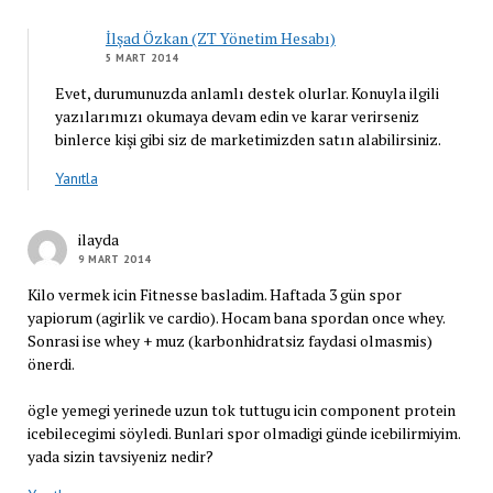
İlşad Özkan (ZT Yönetim Hesabı)
5 MART 2014
Evet, durumunuzda anlamlı destek olurlar. Konuyla ilgili
yazılarımızı okumaya devam edin ve karar verirseniz
binlerce kişi gibi siz de marketimizden satın alabilirsiniz.
Yanıtla
ilayda
9 MART 2014
Kilo vermek icin Fitnesse basladim. Haftada 3 gün spor
yapiorum (agirlik ve cardio). Hocam bana spordan once whey.
Sonrasi ise whey + muz (karbonhidratsiz faydasi olmasmis)
önerdi.
ögle yemegi yerinede uzun tok tuttugu icin component protein
icebilecegimi söyledi. Bunlari spor olmadigi günde icebilirmiyim.
yada sizin tavsiyeniz nedir?