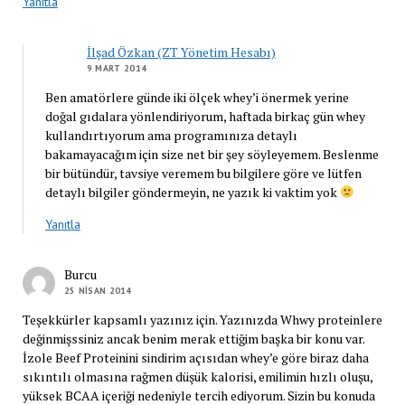
Yanıtla
İlşad Özkan (ZT Yönetim Hesabı)
9 MART 2014
Ben amatörlere günde iki ölçek whey’i önermek yerine
doğal gıdalara yönlendiriyorum, haftada birkaç gün whey
kullandırtıyorum ama programınıza detaylı
bakamayacağım için size net bir şey söyleyemem. Beslenme
bir bütündür, tavsiye veremem bu bilgilere göre ve lütfen
detaylı bilgiler göndermeyin, ne yazık ki vaktim yok
Yanıtla
Burcu
25 NISAN 2014
Teşekkürler kapsamlı yazınız için. Yazınızda Whwy proteinlere
değinmişssiniz ancak benim merak ettiğim başka bir konu var.
İzole Beef Proteinini sindirim açısıdan whey’e göre biraz daha
sıkıntılı olmasına rağmen düşük kalorisi, emilimin hızlı oluşu,
yüksek BCAA içeriği nedeniyle tercih ediyorum. Sizin bu konuda