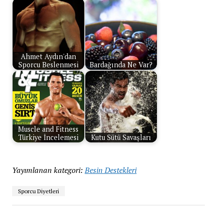
Ahmet Aydın'dan
Sporcu Beslenmesi
Bardağında Ne Var?
Muscle and Fitness
Türkiye İncelemesi
Kutu Sütü Savaşları
Yayımlanan kategori:
Besin Destekleri
Sporcu Diyetleri