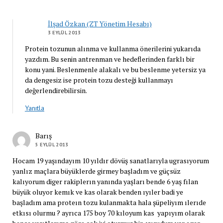
İlşad Özkan (ZT Yönetim Hesabı)
3 EYLÜL 2013
Protein tozunun alınma ve kullanma önerilerini yukarıda
yazdım. Bu senin antrenman ve hedeflerinden farklı bir
konu yani. Beslenmenle alakalı ve bu beslenme yetersiz ya
da dengesiz ise protein tozu desteği kullanmayı
değerlendirebilirsin.
Yanıtla
Barış
5 EYLÜL 2013
Hocam 19 yaşındayım 10 yıldır dövüş sanatlarıyla ugrasıyorum
yanlız maçlara büyüklerde girmey başladım ve güçsüz
kalıyorum diger rakiplerın yanında yaşları bende 6 yaş fılan
büyük oluyor kemık ve kas olarak benden ıyıler badi ye
başladım ama proteın tozu kulanmakta hala şüpeliyım ılerıde
etkısı olurmu ? ayrıca 175 boy 70 kıloyum kas yapıyım olarak