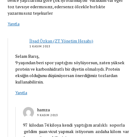
bence yaşıtlarıma göre çok iyi oturmuş bir vucudum var eger
toz tavsıye edermısınz, edersenız ölcekle bırlıkte
yazarmısınz teşekurler
Yanıtla
İlşad Özkan (ZT Yönetim Hesabı)
1 KASIM 2013
Selam Barış,
9 yaşından beri spor yaptığını söylüyorsun, zaten yüksek
protein ve karbonhidratlı bir diyetin olmalıydı. Protein
eksiğin olduğunu düşünüyorsan önerdiğimiz tozlardan
kullanabilirsin.
Yanıtla
hamza
9 KASIM 2013
97 kilodan 74 kiloya kendi yaptığım aralıklı soporla
geldim şuan vicut yapmak istiyorum azdaha kilom var