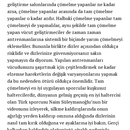
geliştirme salonlarında çömelme yapanlar ne kadar
azsa, çömelme yapanlar arasında da tam çömelme
yapanlar o kadar azdır. Halbuki çömelme yapanlar tam
çömelmeyi de yapmalılar, aynı şekilde tam çömelme
yapan vücut geliştirmeciler de zaman zaman
antrenmanlarına sistemli bir biçimde yarım çömelmeyi
eklemeliler. Bununla birlikte dizler açısından oldukça
risklidir ve dizlerinize güvenmiyorsanız sakın
yapmayın da diyorum. Yapılan antrenmanları
vücudumuzu şaşırtmak için çeşitlendirmek ne kadar
elzemse hareketlerin değişik varyasyonlarını yapmak
da bu nedenden ötürü oldukça önemlidir. Tam
çömelmeyi en iyi uygulayan sporcular kuşkusuz
haltercilerdir, dünyanın gelmiş geçmiş en iyi haltercisi
olan Türk sporcusu Naim Süleymanoğlu’nun bir
videosunu izleyerek, silkme kaldırışlarında onun
ağırlığı yerden kaldırıp omzuna aldığında dizlerinin
nasıl tam kırık olduğuna ve ayaklarına iyi bakın. Gerçi
kalkarken kaldırdığı olağanüstü ağırlık nedeniyle