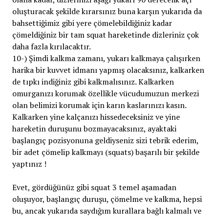
oluşturacak şekilde kırarsınız buna karşın yukarıda da
bahsettiğimiz gibi yere çömelebildiğiniz kadar
çömeldiğiniz bir tam squat hareketinde dizleriniz çok
daha fazla kırılacaktır.
10-) Şimdi kalkma zamanı, yukarı kalkmaya çalışırken
harika bir kuvvet idmanı yapmış olacaksınız, kalkarken
de tıpkı indiğiniz gibi kalkmalısınız. Kalkarken
omurganızı korumak özellikle vücudumuzun merkezi
olan belimizi korumak için karın kaslarınızı kasın.
Kalkarken yine kalçanızı hissedeceksiniz ve yine
hareketin duruşunu bozmayacaksınız, ayaktaki
başlangıç pozisyonuna geldiyseniz sizi tebrik ederim,
bir adet çömelip kalkmayı (squats) başarılı bir şekilde
yaptınız !
Evet, gördüğünüz gibi squat 3 temel aşamadan
oluşuyor, başlangıç duruşu, çömelme ve kalkma, hepsi
bu, ancak yukarıda saydığım kurallara bağlı kalmalı ve