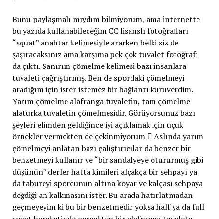
Bunu paylaşmalı mıydım bilmiyorum, ama internette
bu yazıda kullanabileceğim CC lisanslı fotoğrafları
“squat” anahtar kelimesiyle ararken belki siz de
şaşıracaksınız ama karşıma pek çok tuvalet fotoğrafı
da çıktı. Sanırım çömelme kelimesi bazı insanlara
tuvaleti çağrıştırmış. Ben de spordaki çömelmeyi
aradığım için ister istemez bir bağlantı kuruverdim.
Yarım çömelme alafranga tuvaletin, tam çömelme
alaturka tuvaletin çömelmesidir. Görüyorsunuz bazı
şeyleri elimden geldiğince iyi açıklamak için uçuk
örnekler vermekten de çekinmiyorum  Aslında yarım
çömelmeyi anlatan bazı çalıştırıcılar da benzer bir
benzetmeyi kullanır ve “bir sandalyeye otururmuş gibi
düşünün” derler hatta kimileri alçakça bir sehpayı ya
da tabureyi sporcunun altına koyar ve kalçası sehpaya
değdiği an kalkmasını ister. Bu arada hatırlatmadan
geçmeyeyim ki bu bir benzetmedir yoksa half ya da full
squat hareketinde gerçekten bir alafranga tuvalete