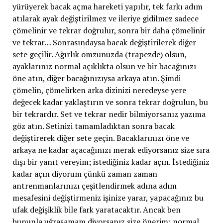
yürüyerek bacak açma hareketi yapılır, tek farkı adım
atılarak ayak değiştirilmez ve ileriye gidilmez sadece
çömelinir ve tekrar doğrulur, sonra bir daha çömelinir
ve tekrar… Sonrasındaysa bacak değiştirilerek diğer
sete geçilir. Ağırlık omzunuzda (trapezde) olsun,
ayaklarınız normal açıklıkta olsun ve bir bacağınızı
öne atın, diğer bacağınızıysa arkaya atın. Şimdi
çömelin, çömelirken arka dizinizi neredeyse yere
değecek kadar yaklaştırın ve sonra tekrar doğrulun, bu
bir tekrardır. Set ve tekrar nedir bilmiyorsanız yazıma
göz atın. Setinizi tamamladıktan sonra bacak
değiştirerek diğer sete geçin. Bacaklarınızı öne ve
arkaya ne kadar açacağınızı merak ediyorsanız size sıra
dışı bir yanıt vereyim; istediğiniz kadar açın. İstediğiniz
kadar açın diyorum çünkü zaman zaman
antrenmanlarınızı çeşitlendirmek adına adım
mesafesini değiştirmeniz işinize yarar, yapacağınız bu
ufak değişiklik bile fark yaratacaktır. Ancak ben
bununla uğraşamam diyorsanız size önerim; normal