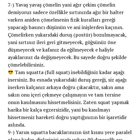
7-) Yavaş yavaş çömelin yani ağır çekim çömelin
demiyoruz sadece özellikle sırtınızda ağır bir halter
varken aniden çömelmenin fizik kuralları gereği
yapacağı basıncı düşünün ve ani inişlerden kaçının.
Çömelirken yukarıdaki duruş (postür) bozulmayacak,
yani sırtınız ileri geri gitmeyecek, göğsünüz öne
düşmeyecek ve kafanız da eğilmeyecek e haliyle
ayaklarınız da değişmeyecek. Bu sayede doğru şekilde
çömelebilirsiniz.
Tam squatta (full squat) inebildiğiniz kadar aşağı
inersiniz. Bu esnada yukarıdaki duruş gereği, siz aşağı
inerken kalçanız arkaya doğru çıkacaktır, sakın ama
sakın onu içeri çekmeye çalışmayın ve tam tersine
onun kasılmasını hissetmelisiniz. Zaten squat yapmak
harika bir kalça egzersizidir, yani bu kasılmayı
hissetmeniz hareketi doğru yaptığınızın bir işaretidir
aslında.
9-) Yarım squatta bacaklarınızın üst kısmı yere paralel
olana kadar, dizlerinizi aşağı yukarı 90 derecelik açı