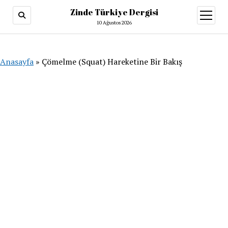
Zinde Türkiye Dergisi
menüy
aç
10 Ağustos 2026
Anasayfa
»
Çömelme (Squat) Hareketine Bir Bakış