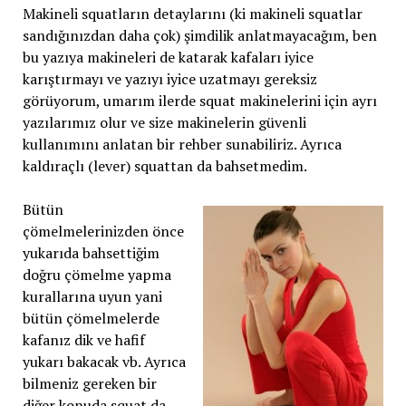
Makineli squatların detaylarını (ki makineli squatlar
sandığınızdan daha çok) şimdilik anlatmayacağım, ben
bu yazıya makineleri de katarak kafaları iyice
karıştırmayı ve yazıyı iyice uzatmayı gereksiz
görüyorum, umarım ilerde squat makinelerini için ayrı
yazılarımız olur ve size makinelerin güvenli
kullanımını anlatan bir rehber sunabiliriz. Ayrıca
kaldıraçlı (lever) squattan da bahsetmedim.
Bütün
çömelmelerinizden önce
yukarıda bahsettiğim
doğru çömelme yapma
kurallarına uyun yani
bütün çömelmelerde
kafanız dik ve hafif
yukarı bakacak vb. Ayrıca
bilmeniz gereken bir
diğer konuda squat da