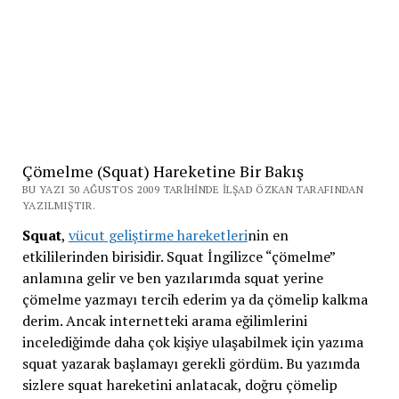
Çömelme (Squat) Hareketine Bir Bakış
BU YAZI 30 AĞUSTOS 2009 TARIHINDE İLŞAD ÖZKAN TARAFINDAN
YAZILMIŞTIR.
Squat
,
vücut geliştirme hareketleri
nin en
etkililerinden birisidir. Squat İngilizce “çömelme”
anlamına gelir ve ben yazılarımda squat yerine
çömelme yazmayı tercih ederim ya da çömelip kalkma
derim. Ancak internetteki arama eğilimlerini
incelediğimde daha çok kişiye ulaşabilmek için yazıma
squat yazarak başlamayı gerekli gördüm. Bu yazımda
sizlere squat hareketini anlatacak, doğru çömelip