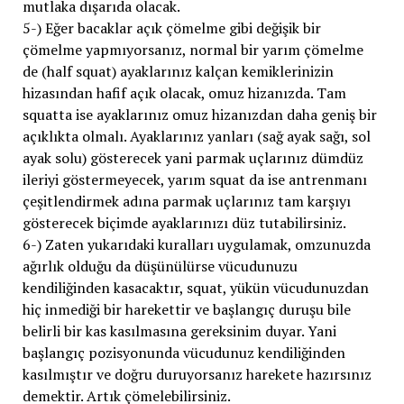
mutlaka dışarıda olacak.
5-) Eğer bacaklar açık çömelme gibi değişik bir
çömelme yapmıyorsanız, normal bir yarım çömelme
de (half squat) ayaklarınız kalçan kemiklerinizin
hizasından hafif açık olacak, omuz hizanızda. Tam
squatta ise ayaklarınız omuz hizanızdan daha geniş bir
açıklıkta olmalı. Ayaklarınız yanları (sağ ayak sağı, sol
ayak solu) gösterecek yani parmak uçlarınız dümdüz
ileriyi göstermeyecek, yarım squat da ise antrenmanı
çeşitlendirmek adına parmak uçlarınız tam karşıyı
gösterecek biçimde ayaklarınızı düz tutabilirsiniz.
6-) Zaten yukarıdaki kuralları uygulamak, omzunuzda
ağırlık olduğu da düşünülürse vücudunuzu
kendiliğinden kasacaktır, squat, yükün vücudunuzdan
hiç inmediği bir harekettir ve başlangıç duruşu bile
belirli bir kas kasılmasına gereksinim duyar. Yani
başlangıç pozisyonunda vücudunuz kendiliğinden
kasılmıştır ve doğru duruyorsanız harekete hazırsınız
demektir. Artık çömelebilirsiniz.