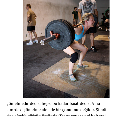
çömelmedir dedik, hepsi bu kadar basit dedik. Ama
spordaki çömelme alelade bir çömelme değildir. Şimdi
size ağırlık göğsün üstünde (front squat yani halterci