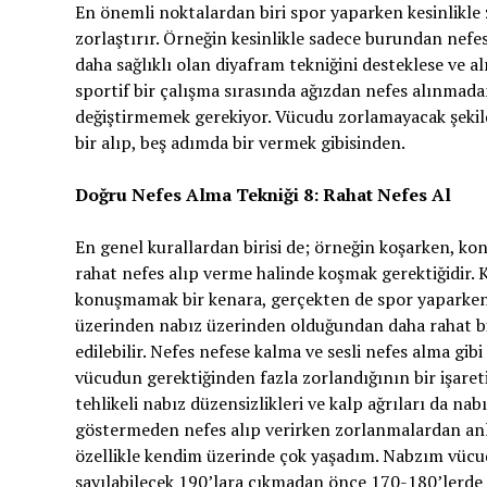
En önemli noktalardan biri spor yaparken kesinlikle
zorlaştırır. Örneğin kesinlikle sadece burundan nefe
daha sağlıklı olan diyafram tekniğini desteklese ve al
sportif bir çalışma sırasında ağızdan nefes alınmadan
değiştirmemek gerekiyor. Vücudu zorlamayacak şekil
bir alıp, beş adımda bir vermek gibisinden.
Doğru Nefes Alma Tekniği 8: Rahat Nefes Al
En genel kurallardan birisi de; örneğin koşarken, ko
rahat nefes alıp verme halinde koşmak gerektiğidir.
konuşmamak bir kenara, gerçekten de spor yaparken
üzerinden nabız üzerinden olduğundan daha rahat bi
edilebilir. Nefes nefese kalma ve sesli nefes alma gi
vücudun gerektiğinden fazla zorlandığının bir işareti
tehlikeli nabız düzensizlikleri ve kalp ağrıları da nabı
göstermeden nefes alıp verirken zorlanmalardan anla
özellikle kendim üzerinde çok yaşadım. Nabzım vücud
sayılabilecek 190’lara çıkmadan önce 170-180’lerde