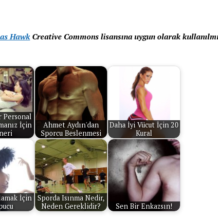
as Hawk
Creative Commons lisansına uygun olarak kullanılmı
r Personal
manız İçin
Ahmet Aydın'dan
Daha İyi Vücut İçin 20
neri
Sporcu Beslenmesi
Kural
lamak İçin
Sporda Isınma Nedir,
pucu
Neden Gereklidir?
Sen Bir Enkazsın!