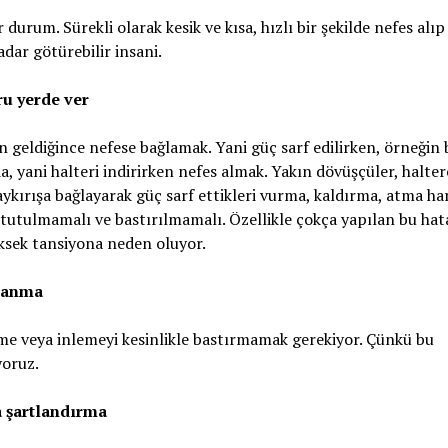
durum. Sürekli olarak kesik ve kısa, hızlı bir şekilde nefes alı
dar götürebilir insani.
ru yerde ver
 geldiğince nefese bağlamak. Yani güç sarf edilirken, örneğin 
 yani halteri indirirken nefes almak. Yakın dövüşçüler, halterc
r haykırışa bağlayarak güç sarf ettikleri vurma, kaldırma, atma ha
e tutulmamalı ve bastırılmamalı. Özellikle çokça yapılan bu hat
ksek tansiyona neden oluyor.
vranma
kme veya inlemeyi kesinlikle bastırmamak gerekiyor. Çünkü bu
yoruz.
 şartlandırma