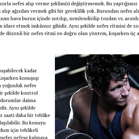
 zorla nefes alıp verme şeklimizi değiştirmemek. Bu yaptığımız
s alıp ağızdan vermek gibi bir gereklilik yok. Burundan nefes a
ınan hava burun içinde ısıtılıp, nemlendirilip tozdan vs. arındır
 idare etmek imkânsız gibidir. Aynı şekilde nefes ritmini de zo
de düzenli bir nefes ritmi en doğru olan yöntem, koşarken üç
nuşabilecek kadar
 Koşarken konuşup
 yoğunluk nefes
r şekilde kontrol
bi durumlar daima
dir. Aynı şekilde
z saati daha bir tehlike
şılabilir. Bu konuyu
um için tehlikeli
 nefes nefese kalmaya