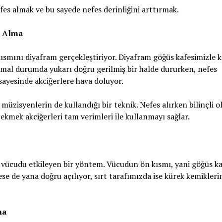
es almak ve bu sayede nefes derinliğini arttırmak.
s Alma
ısmını diyafram gerçekleştiriyor. Diyafram göğüs kafesimizle k
rmal durumda yukarı doğru gerilmiş bir halde dururken, nefes
sayesinde akciğerlere hava doluyor.
müzisyenlerin de kullandığı bir teknik. Nefes alırken bilinçli o
çekmek akciğerleri tam verimleri ile kullanmayı sağlar.
 vücudu etkileyen bir yöntem. Vücudun ön kısmı, yani göğüs ka
se de yana doğru açılıyor, sırt tarafımızda ise kürek kemikleri
ma