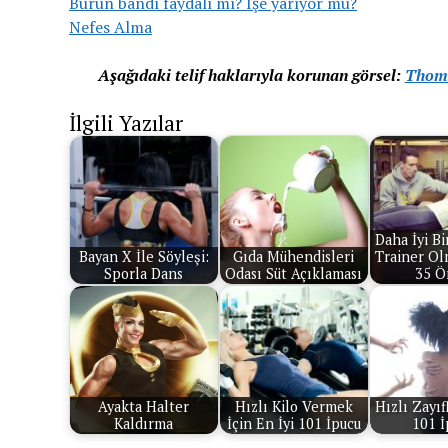
Burun bandı faydalı mı? İşe yarıyor mu?
Nefes Alma
Aşağıdaki telif haklarıyla korunan görsel:
Thom
İlgili Yazılar
Daha İyi Bi
Bayan X İle Söyleşi:
Gıda Mühendisleri
Trainer Ol
Sporla Dans
Odası Süt Açıklaması
35 Ö
Ayakta Halter
Hızlı Kilo Vermek
Hızlı Zayıf
Kaldırma
İçin En İyi 101 İpucu
101 İ