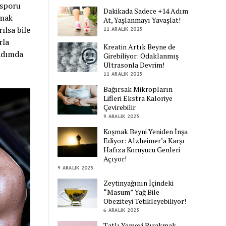
 sporu
Dakikada Sadece +14 Adım
lmak
At, Yaşlanmayı Yavaşlat!
ılsa bile
11 ARALIK 2025
rla
Kreatin Artık Beyne de
 adımda
Girebiliyor: Odaklanmış
Ultrasonla Devrim!
11 ARALIK 2025
Bağırsak Mikropların
Lifleri Ekstra Kaloriye
Çevirebilir
9 ARALIK 2025
Koşmak Beyni Yeniden İnşa
Ediyor: Alzheimer’a Karşı
Hafıza Koruyucu Genleri
Açıyor!
9 ARALIK 2025
Zeytinyağının İçindeki
“Masum” Yağ Bile
Obeziteyi Tetikleyebiliyor!
6 ARALIK 2025
Tatlı Yemeyi Bırakmak