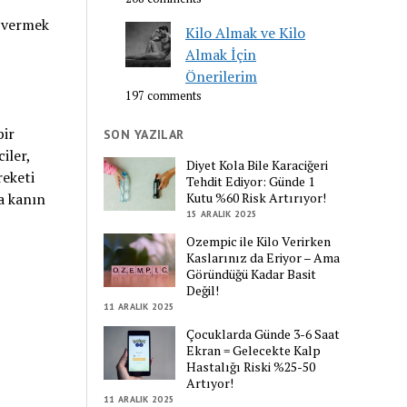
p vermek
Kilo Almak ve Kilo
Almak İçin
Önerilerim
197 comments
bir
SON YAZILAR
iler,
Diyet Kola Bile Karaciğeri
reketi
Tehdit Ediyor: Günde 1
Kutu %60 Risk Artırıyor!
a kanın
15 ARALIK 2025
Ozempic ile Kilo Verirken
Kaslarınız da Eriyor – Ama
Göründüğü Kadar Basit
Değil!
11 ARALIK 2025
Çocuklarda Günde 3-6 Saat
Ekran = Gelecekte Kalp
Hastalığı Riski %25-50
Artıyor!
11 ARALIK 2025