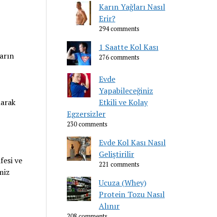
Karın Yağları Nasıl
Erir?
294 comments
1 Saatte Kol Kası
arın
276 comments
Evde
Yapabileceğiniz
larak
Etkili ve Kolay
Egzersizler
230 comments
Evde Kol Kası Nasıl
Geliştirilir
fesi ve
221 comments
miz
Ucuza (Whey)
Protein Tozu Nasıl
Alınır
208 comments