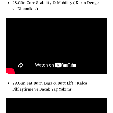
28.Gün Core Stability & Mobility ( Karın Denge
ve Dinamiklik)
29.Gün Fat Burn Legs & Butt Lift ( Kalça
Dikleştirme ve Bacak Yağ Yakımı)