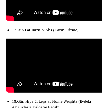
17.Gün Fat Burn & Abs (Karın Eritme)
18.Gün Hips & Legs at Home Weights (Evdeki
Ağırlıklarla Kalça ve Bacak)