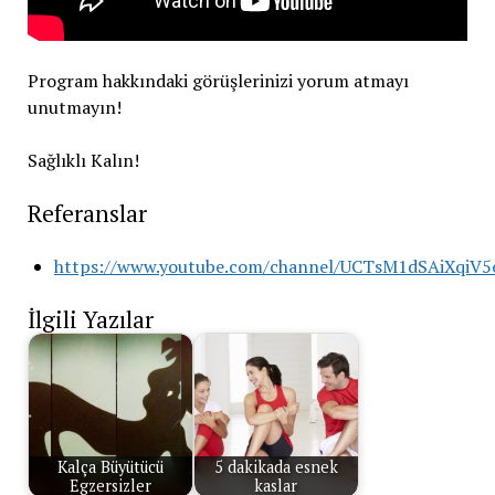
Program hakkındaki görüşlerinizi yorum atmayı
unutmayın!
Sağlıklı Kalın!
Referanslar
https://www.youtube.com/channel/UCTsM1dSAiXqiV
İlgili Yazılar
Kalça Büyütücü
5 dakikada esnek
Egzersizler
kaslar