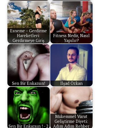
Esneme – Gerdirme
Hareketleri:
Fitness Nedir, Nasıl
Gerdirmeye Giriş
Yapılır?
Sen Bir Enkazsın!
İlşad Özkan
Mükemmel Vücut
Geliştirme Diyeti:
Sen Bir Enkazsın ! - 2
Adım Adım Rehber