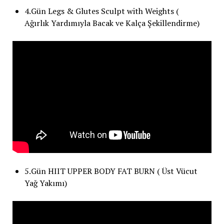
4.Gün Legs & Glutes Sculpt with Weights (
Ağırlık Yardımıyla Bacak ve Kalça Şekillendirme)
5.Gün HIIT UPPER BODY FAT BURN ( Üst Vücut
Yağ Yakımı)