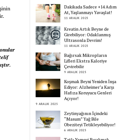
Dakikada Sadece +14 Adım
şinin
At, Yaşlanmayı Yavaşlat!
r.
11 ARALIK 2025
Kreatin Artık Beyne de
Girebiliyor: Odaklanmış
Ultrasonla Devrim!
11 ARALIK 2025
konular
Bağırsak Mikropların
elif
Lifleri Ekstra Kaloriye
ştır.
Çevirebilir
9 ARALIK 2025
Koşmak Beyni Yeniden İnşa
Ediyor: Alzheimer’a Karşı
Hafıza Koruyucu Genleri
Açıyor!
9 ARALIK 2025
Zeytinyağının İçindeki
“Masum” Yağ Bile
Obeziteyi Tetikleyebiliyor!
6 ARALIK 2025
Tatlı Yemeyi Bırakmak