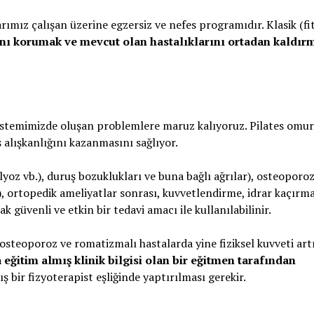
ımız çalışan üzerine egzersiz ve nefes programıdır. Klasik (fi
ını korumak ve mevcut olan hastalıklarını ortadan kaldır
istemimizde oluşan problemlere maruz kalıyoruz. Pilates omu
alışkanlığını kazanmasını sağlıyor.
olyoz vb.), duruş bozuklukları ve buna bağlı ağrılar), osteoporoz
 ortopedik ameliyatlar sonrası, kuvvetlendirme, idrar kaçırm
 güvenli ve etkin bir tedavi amacı ile kullanılabilinir.
, osteoporoz ve romatizmalı hastalarda yine fiziksel kuvveti ar
eğitim almış klinik bilgisi olan bir eğitmen tarafından
 bir fizyoterapist eşliğinde yaptırılması gerekir.