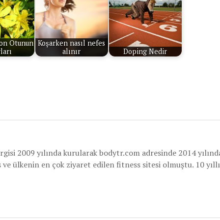
ron Otunun
Koşarken nasıl nefes
ları
alınır
Doping Nedir
rgisi 2009 yılında kurularak bodytr.com adresinde 2014 yılınd
e ülkenin en çok ziyaret edilen fitness sitesi olmuştu. 10 yıllı