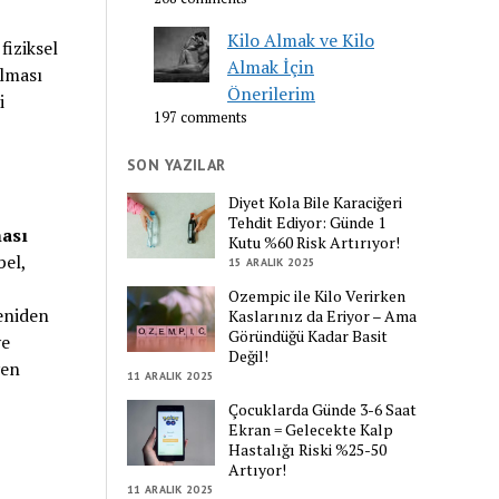
Kilo Almak ve Kilo
fiziksel
Almak İçin
ılması
Önerilerim
i
197 comments
SON YAZILAR
Diyet Kola Bile Karaciğeri
Tehdit Ediyor: Günde 1
ması
Kutu %60 Risk Artırıyor!
bel,
15 ARALIK 2025
Ozempic ile Kilo Verirken
yeniden
Kaslarınız da Eriyor – Ama
Göründüğü Kadar Basit
ve
Değil!
yen
11 ARALIK 2025
Çocuklarda Günde 3-6 Saat
Ekran = Gelecekte Kalp
Hastalığı Riski %25-50
Artıyor!
11 ARALIK 2025