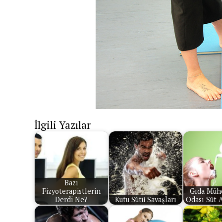
İlgili Yazılar
Bazı
Fizyoterapistlerin
Gıda Mühe
Derdi Ne?
Kutu Sütü Savaşları
Odası Süt 