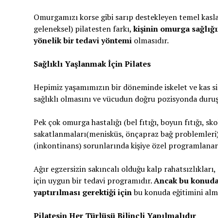
Omurgamızı korse gibi sarıp destekleyen temel kaslar
geleneksel) pilatesten farkı,
kişinin omurga sağlığ
yönelik bir tedavi yöntemi
olmasıdır.
Sağlıklı Yaşlanmak İçin Pilates
Hepimiz yaşamımızın bir döneminde iskelet ve kas s
sağlıklı olmasını ve vücudun doğru pozisyonda duruş 
Pek çok omurga hastalığı (bel fıtığı, boyun fıtığı, sk
sakatlanmaları(menisküs, önçapraz bağ problemleri),
(inkontinans) sorunlarında kişiye özel programlanarak
Ağır egzersizin sakıncalı olduğu kalp rahatsızlıkları
için uygun bir tedavi programıdır.
Ancak bu konuda 
yaptırılması gerektiği için
bu konuda eğitimini almış
Pilatesin Her Türlüsü Bilinçli Yapılmalıdır