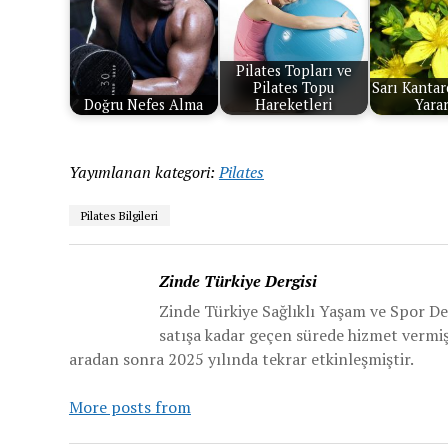
Pilates Topları ve
Pilates Topu
Sarı Kanta
Doğru Nefes Alma
Hareketleri
Yarar
Yayımlanan kategori:
Pilates
Pilates Bilgileri
Zinde Türkiye Dergisi
Zinde Türkiye Sağlıklı Yaşam ve Spor De
satışa kadar geçen sürede hizmet vermiş v
aradan sonra 2025 yılında tekrar etkinleşmiştir.
More posts from