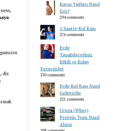
Karın Yağları Nasıl
tness,
Erir?
maya
294 comments
1 Saatte Kol Kası
276 comments
Evde
rgamızın
Yapabileceğiniz
Etkili ve Kolay
Egzersizler
, diz
230 comments
a
Evde Kol Kası Nasıl
Geliştirilir
221 comments
tırmak
Ucuza (Whey)
Protein Tozu Nasıl
Alınır
208 comments