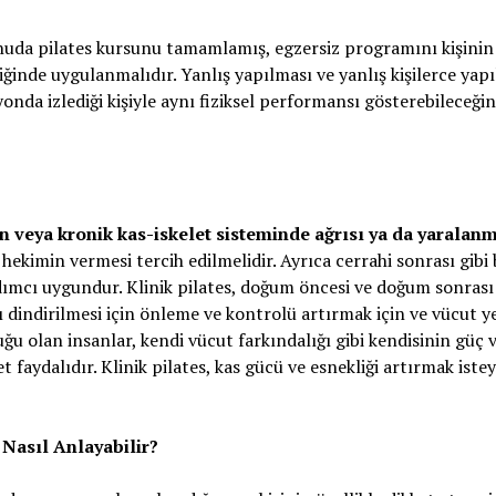
nuda pilates kursunu tamamlamış, egzersiz programını kişinin 
iğinde uygulanmalıdır. Yanlış yapılması ve yanlış kişilerce yap
yonda izlediği kişiyle aynı fiziksel performansı gösterebileceğin
an veya kronik kas-iskelet sisteminde ağrısı ya da yaralan
hekimin vermesi tercih edilmelidir. Ayrıca cerrahi sonrası gibi 
rdımcı uygundur. Klinik pilates, doğum öncesi ve doğum sonrası
rı dindirilmesi için önleme ve kontrolü artırmak için ve vücut 
uğu olan insanlar, kendi vücut farkındalığı gibi kendisinin güç 
et faydalıdır. Klinik pilates, kas gücü ve esnekliği artırmak iste
 Nasıl Anlayabilir?