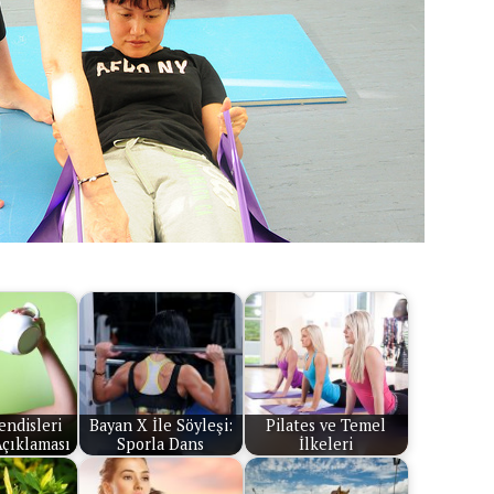
ndisleri
Bayan X İle Söyleşi:
Pilates ve Temel
Açıklaması
Sporla Dans
İlkeleri