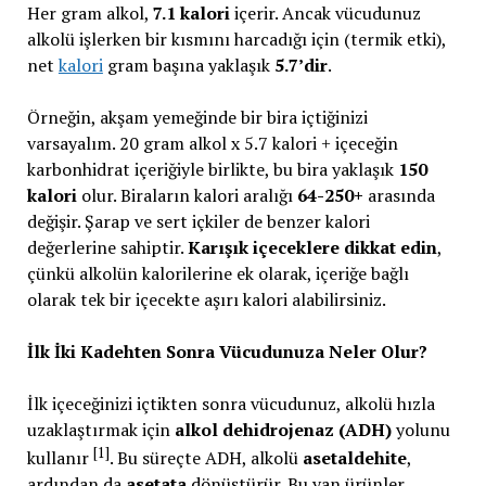
Her gram alkol,
7.1 kalori
içerir. Ancak vücudunuz
alkolü işlerken bir kısmını harcadığı için (termik etki),
net
kalori
gram başına yaklaşık
5.7’dir
.
Örneğin, akşam yemeğinde bir bira içtiğinizi
varsayalım. 20 gram alkol x 5.7 kalori + içeceğin
karbonhidrat içeriğiyle birlikte, bu bira yaklaşık
150
kalori
olur. Biraların kalori aralığı
64-250+
arasında
değişir. Şarap ve sert içkiler de benzer kalori
değerlerine sahiptir.
Karışık içeceklere dikkat edin
,
çünkü alkolün kalorilerine ek olarak, içeriğe bağlı
olarak tek bir içecekte aşırı kalori alabilirsiniz.
İlk İki Kadehten Sonra Vücudunuza Neler Olur?
İlk içeceğinizi içtikten sonra vücudunuz, alkolü hızla
uzaklaştırmak için
alkol dehidrojenaz (ADH)
yolunu
[1]
kullanır
. Bu süreçte ADH, alkolü
asetaldehite
,
ardından da
asetata
dönüştürür. Bu yan ürünler