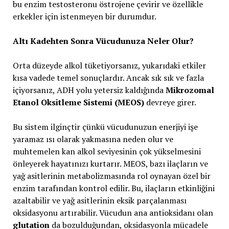
bu enzim testosteronu östrojene çevirir ve özellikle
erkekler için istenmeyen bir durumdur.
Altı Kadehten Sonra Vücudunuza Neler Olur?
Orta düzeyde alkol tüketiyorsanız, yukarıdaki etkiler
kısa vadede temel sonuçlardır. Ancak sık sık ve fazla
içiyorsanız, ADH yolu yetersiz kaldığında
Mikrozomal
Etanol Oksitleme Sistemi (MEOS)
devreye girer.
Bu sistem ilginçtir çünkü vücudunuzun enerjiyi işe
yaramaz ısı olarak yakmasına neden olur ve
muhtemelen kan alkol seviyesinin çok yükselmesini
önleyerek hayatınızı kurtarır. MEOS, bazı ilaçların ve
yağ asitlerinin metabolizmasında rol oynayan özel bir
enzim tarafından kontrol edilir. Bu, ilaçların etkinliğini
azaltabilir ve yağ asitlerinin eksik parçalanması
oksidasyonu artırabilir. Vücudun ana antioksidanı olan
glutation
da bozulduğundan, oksidasyonla mücadele