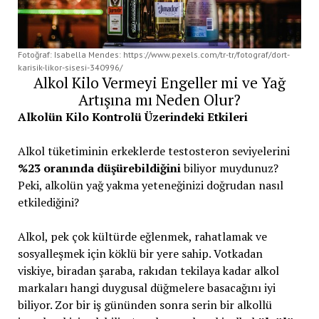
Fotoğraf: Isabella Mendes: https://www.pexels.com/tr-tr/fotograf/dort-
karisik-likor-sisesi-340996/
Alkol Kilo Vermeyi Engeller mi ve Yağ
Artışına mı Neden Olur?
Alkolün Kilo Kontrolü Üzerindeki Etkileri
Alkol tüketiminin erkeklerde testosteron seviyelerini
%23 oranında düşürebildiğini
biliyor muydunuz?
Peki, alkolün yağ yakma yeteneğinizi doğrudan nasıl
etkilediğini?
Alkol, pek çok kültürde eğlenmek, rahatlamak ve
sosyalleşmek için köklü bir yere sahip. Votkadan
viskiye, biradan şaraba, rakıdan tekilaya kadar alkol
markaları hangi duygusal düğmelere basacağını iyi
biliyor. Zor bir iş gününden sonra serin bir alkollü