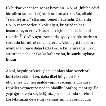
İlk birkaç kadehten sonra beyniniz,
GABA
(inhibe edici
bir nörotransmitter) kullanımını artırır. Bu, alkolün
“sakinleştirici” etkisinin temel nedenidir. Zamanla
GABA reseptörleri alkole alışır, bu yüzden bazı
insanlar aynı etkiyi hissetmek için daha fazla alkol
[3]
tüketir
. GABA aynı zamanda uykuyu sürdürmekten
sorumlu bir nörotransmitterdir. Alkol içtikten sonra
uyumadan önce daha fazla GABA kullanırsanız, uyku
sırasında daha az GABA kalır ve bu,
huzurlu uykuyu
bozar
.
Alkol, beynin yüksek işlem alanları olan
serebral
korteksi
etkilerken, daha ilkel bölgeleri fazla
etkilemez. Bu, normalde yapmayacağınız duygusal
tepkiler vermenize neden olabilir. “Sarhoş mantığı” ile
yaptığınız veya söylediğiniz şeyler, aslında serebral
korteksinizin devre dışı kalmasının bir sonucudur.