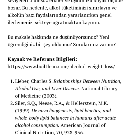
seviyeleri olumsuz etkiler ve uykunuzu büyük ölçüde
bozar. Bu nedenle, alkol tüketiminizi sınırlayın ve
alkolün bazı faydalarından yararlanırken genel
ilerlemenizi sekteye uğratmaktan kaçının.
Bu makale hakkında ne düşünüyorsunuz? Yeni
öğrendiğiniz bir şey oldu mu? Sorularınız var mı?
Kaynak ve Referans Bilgileri:
https://www.builtlean.com/alcohol-weight-loss/
Lieber, Charles S.
Relationships Between Nutrition,
Alcohol Use, and Liver Disease.
National Library
of Medicine (2003).
Siler, S.Q., Neese, R.A., & Hellerstein, M.K.
(1999).
De novo lipogenesis, lipid kinetics, and
whole-body lipid balances in humans after acute
alcohol consumption.
American Journal of
Clinical Nutrition, 70, 928-936.