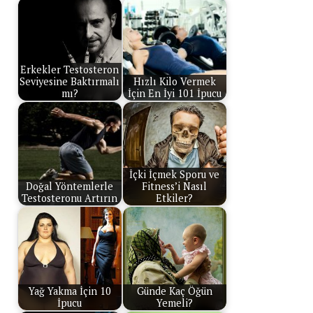
Erkekler Testosteron
Seviyesine Baktırmalı
Hızlı Kilo Vermek
mı?
İçin En İyi 101 İpucu
İçki İçmek Sporu ve
Doğal Yöntemlerle
Fitness’i Nasıl
Testosteronu Artırın
Etkiler?
Yağ Yakma İçin 10
Günde Kaç Öğün
İpucu
Yemeli?