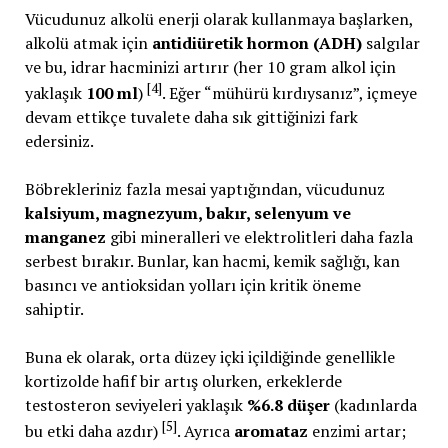
Vücudunuz alkolü enerji olarak kullanmaya başlarken,
alkolü atmak için
antidiüretik hormon (ADH)
salgılar
ve bu, idrar hacminizi artırır (her 10 gram alkol için
[4]
yaklaşık
100 ml
)
. Eğer “mühürü kırdıysanız”, içmeye
devam ettikçe tuvalete daha sık gittiğinizi fark
edersiniz.
Böbrekleriniz fazla mesai yaptığından, vücudunuz
kalsiyum, magnezyum, bakır, selenyum ve
manganez
gibi mineralleri ve elektrolitleri daha fazla
serbest bırakır. Bunlar, kan hacmi, kemik sağlığı, kan
basıncı ve antioksidan yolları için kritik öneme
sahiptir.
Buna ek olarak, orta düzey içki içildiğinde genellikle
kortizolde hafif bir artış olurken, erkeklerde
testosteron seviyeleri yaklaşık
%6.8 düşer
(kadınlarda
[5]
bu etki daha azdır)
. Ayrıca
aromataz
enzimi artar;