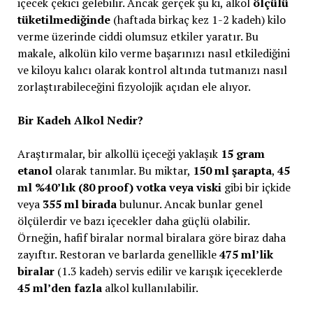
içecek çekici gelebilir. Ancak gerçek şu ki, alkol
ölçülü
tüketilmediğinde
(haftada birkaç kez 1-2 kadeh) kilo
verme üzerinde ciddi olumsuz etkiler yaratır. Bu
makale, alkolün kilo verme başarınızı nasıl etkilediğini
ve kiloyu kalıcı olarak kontrol altında tutmanızı nasıl
zorlaştırabileceğini fizyolojik açıdan ele alıyor.
Bir Kadeh Alkol Nedir?
Araştırmalar, bir alkollü içeceği yaklaşık
15 gram
etanol
olarak tanımlar. Bu miktar,
150 ml şarapta
,
45
ml %40’lık (80 proof) votka veya viski
gibi bir içkide
veya
355 ml birada
bulunur. Ancak bunlar genel
ölçülerdir ve bazı içecekler daha güçlü olabilir.
Örneğin, hafif biralar normal biralara göre biraz daha
zayıftır. Restoran ve barlarda genellikle
475 ml’lik
biralar
(1.3 kadeh) servis edilir ve karışık içeceklerde
45 ml’den fazla
alkol kullanılabilir.