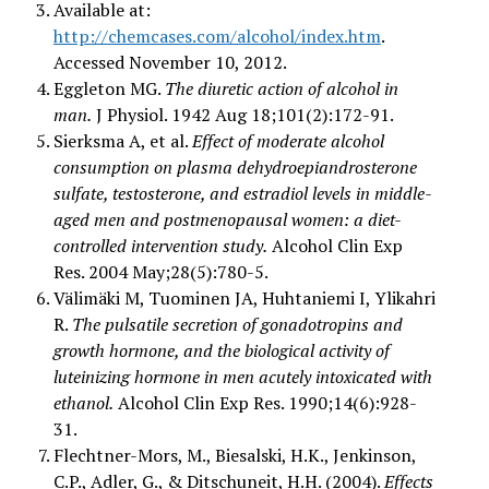
Available at:
http://chemcases.com/alcohol/index.htm
.
Accessed November 10, 2012.
Eggleton MG.
The diuretic action of alcohol in
man.
J Physiol. 1942 Aug 18;101(2):172-91.
Sierksma A, et al.
Effect of moderate alcohol
consumption on plasma dehydroepiandrosterone
sulfate, testosterone, and estradiol levels in middle-
aged men and postmenopausal women: a diet-
controlled intervention study.
Alcohol Clin Exp
Res. 2004 May;28(5):780-5.
Välimäki M, Tuominen JA, Huhtaniemi I, Ylikahri
R.
The pulsatile secretion of gonadotropins and
growth hormone, and the biological activity of
luteinizing hormone in men acutely intoxicated with
ethanol.
Alcohol Clin Exp Res. 1990;14(6):928-
31.
Flechtner-Mors, M., Biesalski, H.K., Jenkinson,
C.P., Adler, G., & Ditschuneit, H.H. (2004).
Effects