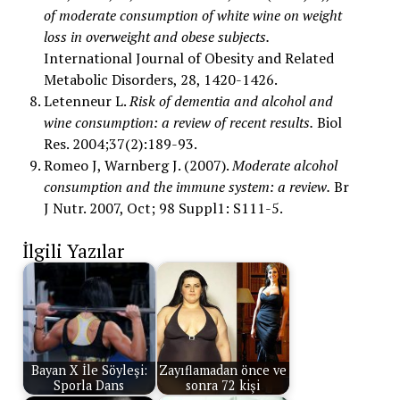
of moderate consumption of white wine on weight
loss in overweight and obese subjects.
International Journal of Obesity and Related
Metabolic Disorders, 28, 1420-1426.
Letenneur L.
Risk of dementia and alcohol and
wine consumption: a review of recent results.
Biol
Res. 2004;37(2):189-93.
Romeo J, Warnberg J. (2007).
Moderate alcohol
consumption and the immune system: a review.
Br
J Nutr. 2007, Oct; 98 Suppl1: S111-5.
İlgili Yazılar
Bayan X İle Söyleşi:
Zayıflamadan önce ve
Sporla Dans
sonra 72 kişi