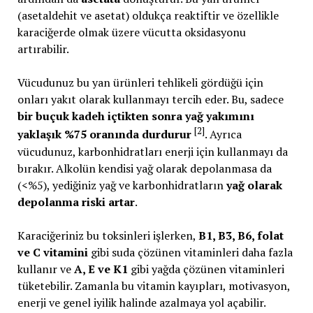
(asetaldehit ve asetat) oldukça reaktiftir ve özellikle
karaciğerde olmak üzere vücutta oksidasyonu
artırabilir.
Vücudunuz bu yan ürünleri tehlikeli gördüğü için
onları yakıt olarak kullanmayı tercih eder. Bu, sadece
bir buçuk kadeh içtikten sonra yağ yakımını
[2]
yaklaşık %75 oranında durdurur
. Ayrıca
vücudunuz, karbonhidratları enerji için kullanmayı da
bırakır. Alkolün kendisi yağ olarak depolanmasa da
(<%5), yediğiniz yağ ve karbonhidratların
yağ olarak
depolanma riski artar
.
Karaciğeriniz bu toksinleri işlerken,
B1, B3, B6, folat
ve C vitamini
gibi suda çözünen vitaminleri daha fazla
kullanır ve
A, E ve K1
gibi yağda çözünen vitaminleri
tüketebilir. Zamanla bu vitamin kayıpları, motivasyon,
enerji ve genel iyilik halinde azalmaya yol açabilir.