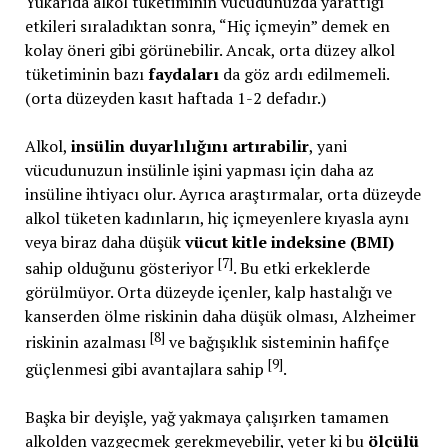
Yukarıda alkol tüketiminin vücudunuzda yarattığı
etkileri sıraladıktan sonra, “Hiç içmeyin” demek en
kolay öneri gibi görünebilir. Ancak, orta düzey alkol
tüketiminin bazı
faydaları
da göz ardı edilmemeli.
(orta düzeyden kasıt haftada 1-2 defadır.)
Alkol,
insülin duyarlılığını artırabilir
, yani
vücudunuzun insülinle işini yapması için daha az
insüline ihtiyacı olur. Ayrıca araştırmalar, orta düzeyde
alkol tüketen kadınların, hiç içmeyenlere kıyasla aynı
veya biraz daha düşük
vücut kitle indeksine (BMI)
[7]
sahip olduğunu gösteriyor
. Bu etki erkeklerde
görülmüyor. Orta düzeyde içenler, kalp hastalığı ve
kanserden ölme riskinin daha düşük olması, Alzheimer
[8]
riskinin azalması
ve bağışıklık sisteminin hafifçe
[9]
güçlenmesi gibi avantajlara sahip
.
Başka bir deyişle, yağ yakmaya çalışırken tamamen
alkolden vazgeçmek gerekmeyebilir, yeter ki bu
ölçülü